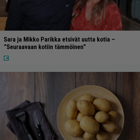
Sara ja Mikko Parikka etsivät uutta kotia –
”Seuraavaan kotiin tämmöinen”