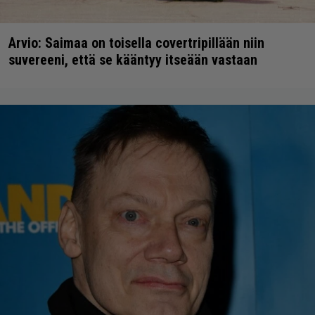
Arvio: Saimaa on toisella covertripillään niin
suvereeni, että se kääntyy itseään vastaan