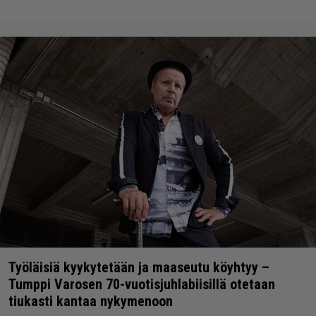
Työläisiä kyykytetään ja maaseutu köyhtyy –
Tumppi Varosen 70-vuotisjuhlabiisillä otetaan
tiukasti kantaa nykymenoon