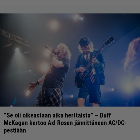
”Se oli oikeastaan aika herttaista” – Duff
McKagan kertoo Axl Rosen jännittäneen AC/DC-
pestiään