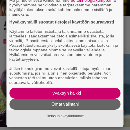
Me ja huolellisesti valitsemamme
88 teknologiakumppania
hyödynnämme henkilötietoja tarjotaksemme paremman
käyttäjäkokemuksen sekä kohdentaaksemme sisältöä ja
mainoksia.
Hyväksymällä suostut tietojesi käyttöön seuraavasti
Jani Sievinen kokosi lapsikatraansa yhteen –
”Minun suurin perintöni heille”
Käytämme laitetunnisteita ja tallennamme evästeitä
laitteellesi saadaksemme tietoja esimerkiksi sivuista, joilla
vierailit, IP-osoitteestasi sekä laitteesi ominaisuuksista.
Pääset tutustumaan yksityiskohtaisesti käyttötarkoituksiin ja
teknologiakumppaneihimme seuraavalla välilehdellä.
Hylkääminen voi vaikuttaa sivuston toimivuuteen ja
käytettävyyteen.
Jotkin teknologiamme voivat käsitellä tietoja myös ilman
suostumusta, jos niillä on siihen oikeutettu peruste. Voit
vastustaa tätä tai muuttaa asetuksiasi milloin tahansa
seuraavalla välilehdellä.
Hyväksyn kaikki
Omat valintani
Tietosuojakäytäntömme