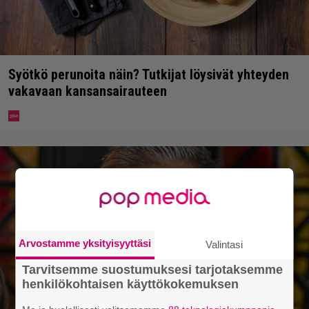
Syötkö perunoita näin? Tutkijat löysivät yhteyden
vakavaan kansansairauteen
Arvostamme yksityisyyttäsi
Valintasi
Tarvitsemme suostumuksesi tarjotaksemme
henkilökohtaisen käyttökokemuksen