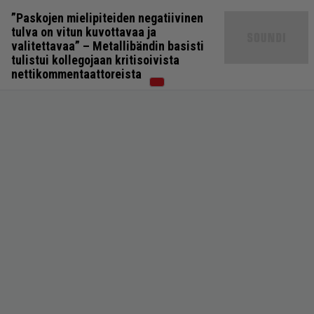
”Paskojen mielipiteiden negatiivinen
tulva on vitun kuvottavaa ja
valitettavaa” – Metallibändin basisti
tulistui kollegojaan kritisoivista
nettikommentaattoreista