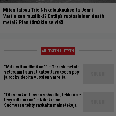
Miten taipuu Trio Niskalaukaukselta Jenni
Vartiaisen musiikki? Entäpä ruotsalainen death
metal? Pian tämäkin selviää
AIHEESEEN LIITTYEN
”Mitä vittua tämä on?” – Thrash metal -
veteraanit saivat katsottavakseen pop-
ja rockvideoita vuosien varrelta
”Otan torkut tuossa sohvalla, tehkää se
levy sillä aikaa” – Näinkin on
Suomessa tehty raskaita mainetekoja