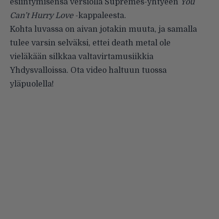
esiintymisensä versiolla Supremes-yhtyeen
You
Can’t Hurry Love
-kappaleesta.
Kohta luvassa on aivan jotakin muuta, ja samalla
tulee varsin selväksi, ettei death metal ole
vieläkään silkkaa valtavirtamusiikkia
Yhdysvalloissa. Ota video haltuun tuossa
yläpuolella!