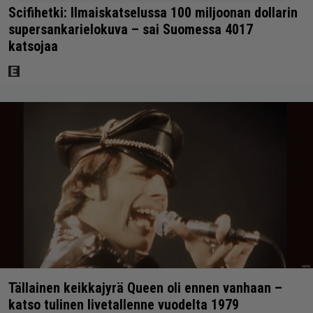
Scifihetki: Ilmaiskatselussa 100 miljoonan dollarin
supersankarielokuva – sai Suomessa 4017
katsojaa
Tällainen keikkajyrä Queen oli ennen vanhaan –
katso tulinen livetallenne vuodelta 1979