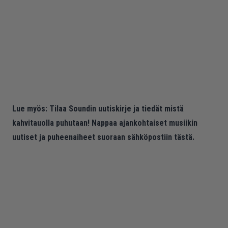
Lue myös:
Tilaa Soundin uutiskirje ja tiedät mistä
kahvitauolla puhutaan! Nappaa ajankohtaiset musiikin
uutiset ja puheenaiheet suoraan sähköpostiin tästä.