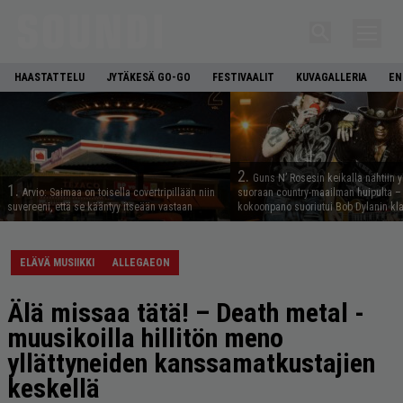
HAASTATTELU
JYTÄKESÄ GO-GO
FESTIVAALIT
KUVAGALLERIA
EN
2.
Guns N’ Rosesin keikalla nähtiin y
1.
Arvio: Saimaa on toisella covertripillään niin
suoraan country-maailman huipulta –
suvereeni, että se kääntyy itseään vastaan
kokoonpano suoriutui Bob Dylanin kl
ELÄVÄ MUSIIKKI
ALLEGAEON
Älä missaa tätä! – Death metal -
muusikoilla hillitön meno
yllättyneiden kanssamatkustajien
keskellä