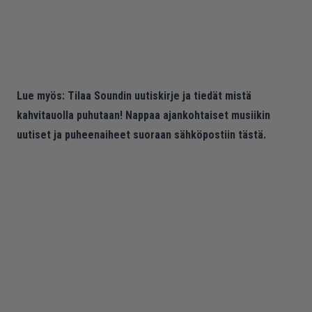
Lue myös:
Tilaa Soundin uutiskirje ja tiedät mistä
kahvitauolla puhutaan! Nappaa ajankohtaiset musiikin
uutiset ja puheenaiheet suoraan sähköpostiin tästä.