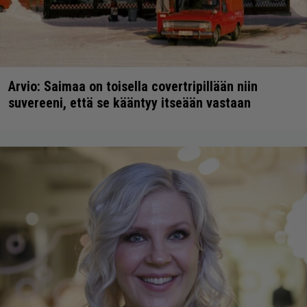
Arvio: Saimaa on toisella covertripillään niin
suvereeni, että se kääntyy itseään vastaan