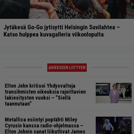
Jytäkesä Go-Go jytisytti Helsingin Suvilahtea –
Katso hulppea kuvagalleria viikonlopulta
AIHEESEEN LIITTYEN
Elton John kritisoi Yhdysvaltoja
transihmisten oikeuksia rajoittavien
lakiesitysten vuoksi – ”Siellä
taannutaan”
Metallica esiintyi poptähti Miley
Cyrusin kanssa radio-ohjelmassa –
Elton Johnin sanat liikuttivat James