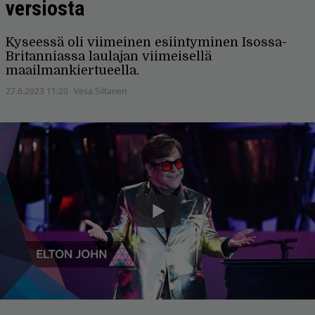
versiosta
Kyseessä oli viimeinen esiintyminen Isossa-
Britanniassa laulajan viimeisellä
maailmankiertueella.
27.6.2023 11:20
Vesa Siltanen