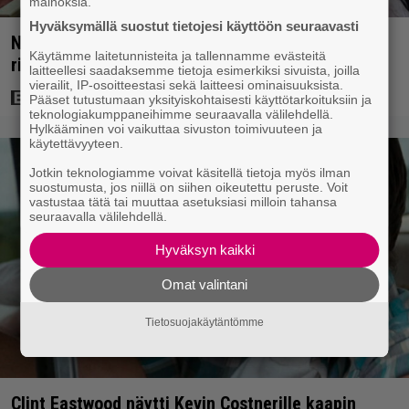
mainoksia.
Hyväksymällä suostut tietojesi käyttöön seuraavasti
Nyt Netflixissä: Yksi viime vuosien parhaista
Käytämme laitetunnisteita ja tallennamme evästeitä
rikossarjoista – IMDB-arvio 8,8
laitteellesi saadaksemme tietoja esimerkiksi sivuista, joilla
vierailit, IP-osoitteestasi sekä laitteesi ominaisuuksista.
Pääset tutustumaan yksityiskohtaisesti käyttötarkoituksiin ja
teknologiakumppaneihimme seuraavalla välilehdellä.
Hylkääminen voi vaikuttaa sivuston toimivuuteen ja
käytettävyyteen.
Jotkin teknologiamme voivat käsitellä tietoja myös ilman
suostumusta, jos niillä on siihen oikeutettu peruste. Voit
vastustaa tätä tai muuttaa asetuksiasi milloin tahansa
seuraavalla välilehdellä.
Hyväksyn kaikki
Omat valintani
Tietosuojakäytäntömme
Clint Eastwood näytti Kevin Costnerille kaapin