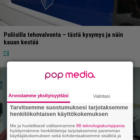
Poliisilla tehovalvonta – tästä kysymys ja näin
kauan kestää
Arvostamme yksityisyyttäsi
Valintasi
Tarvitsemme suostumuksesi tarjotaksemme
henkilökohtaisen käyttökokemuksen
Me ja huolellisesti valitsemamme
88 teknologiakumppania
hyödynnämme henkilötietoja tarjotaksemme paremman
käyttäjäkokemuksen sekä kohdentaaksemme sisältöä ja