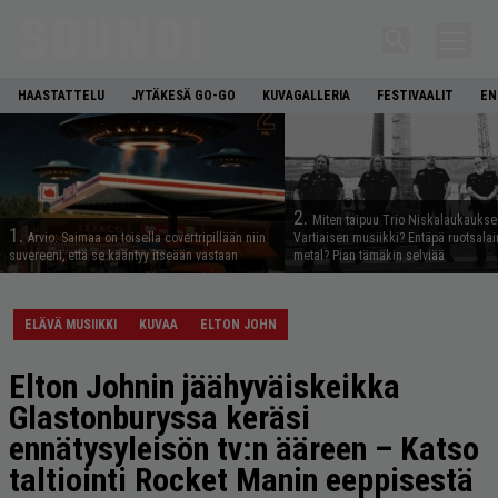
HAASTATTELU
JYTÄKESÄ GO-GO
KUVAGALLERIA
FESTIVAALIT
EN
2.
Miten taipuu Trio Niskalaukaukse
1.
Arvio: Saimaa on toisella covertripillään niin
Vartiaisen musiikki? Entäpä ruotsala
suvereeni, että se kääntyy itseään vastaan
metal? Pian tämäkin selviää
ELÄVÄ MUSIIKKI
KUVAA
ELTON JOHN
Elton Johnin jäähyväiskeikka
Glastonburyssa keräsi
ennätysyleisön tv:n ääreen – Katso
taltiointi Rocket Manin eeppisestä