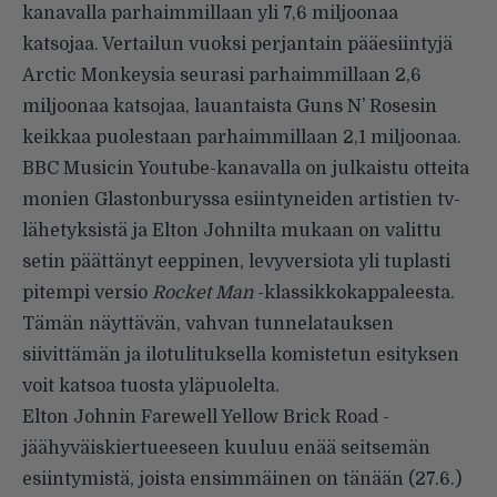
kanavalla parhaimmillaan yli 7,6 miljoonaa
katsojaa. Vertailun vuoksi perjantain pääesiintyjä
Arctic Monkeysia seurasi parhaimmillaan 2,6
miljoonaa katsojaa, lauantaista Guns N’ Rosesin
keikkaa puolestaan parhaimmillaan 2,1 miljoonaa.
BBC Musicin Youtube-kanavalla
on julkaistu otteita
monien Glastonburyssa esiintyneiden artistien tv-
lähetyksistä ja Elton Johnilta mukaan on valittu
setin päättänyt eeppinen, levyversiota yli tuplasti
pitempi versio
Rocket Man
-klassikkokappaleesta.
Tämän näyttävän, vahvan tunnelatauksen
siivittämän ja ilotulituksella komistetun esityksen
voit katsoa tuosta yläpuolelta.
Elton Johnin Farewell Yellow Brick Road -
jäähyväiskiertueeseen kuuluu enää seitsemän
esiintymistä, joista ensimmäinen on tänään (27.6.)