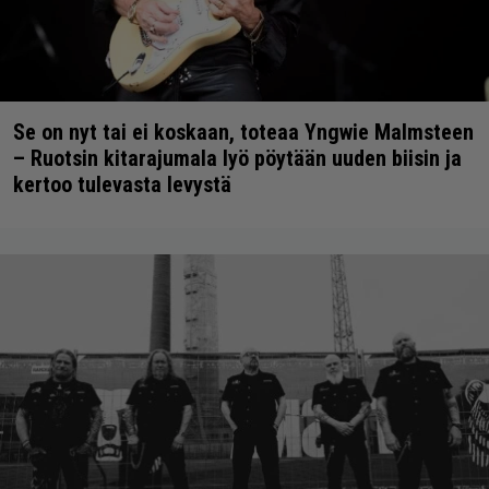
Se on nyt tai ei koskaan, toteaa Yngwie Malmsteen
– Ruotsin kitarajumala lyö pöytään uuden biisin ja
kertoo tulevasta levystä