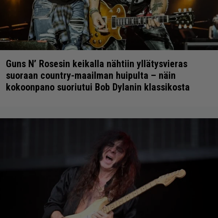
Guns N’ Rosesin keikalla nähtiin yllätysvieras
suoraan country-maailman huipulta – näin
kokoonpano suoriutui Bob Dylanin klassikosta