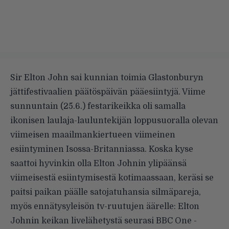
Sir Elton John sai kunnian toimia Glastonburyn
jättifestivaalien päätöspäivän pääesiintyjä. Viime
sunnuntain (25.6.) festarikeikka oli samalla
ikonisen laulaja-lauluntekijän loppusuoralla olevan
viimeisen maailmankiertueen viimeinen
esiintyminen Isossa-Britanniassa. Koska kyse
saattoi hyvinkin olla Elton Johnin ylipäänsä
viimeisestä esiintymisestä kotimaassaan, keräsi se
paitsi paikan päälle satojatuhansia silmäpareja,
myös
ennätysyleisön tv-ruutujen äärelle
: Elton
Johnin keikan livelähetystä seurasi BBC One -