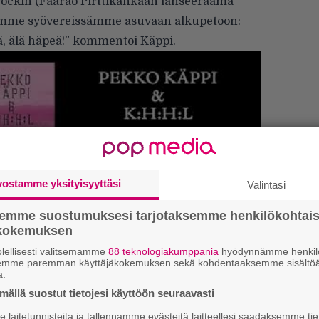
rockin (Faarao Pirttikankaan lanseeraama
lumme syövereissämme asuvaan alkupetoon:
ää, älä häpeä!” kommentoi Käppi.
vostamme yksityisyyttäsi
Valintasi
semme suostumuksesi tarjotaksemme henkilökohtai
ökokemuksen
lellisesti valitsemamme
88 teknologiakumppania
hyödynnämme henkilö
semme paremman käyttäjäkokemuksen sekä kohdentaaksemme sisältöä
Tä
a.
ka
ällä suostut tietojesi käyttöön seuraavasti
laitetunnisteita ja tallennamme evästeitä laitteellesi saadaksemme tie