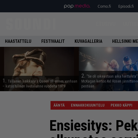
Como.fi
Episodi.fi
ETUSIVU
UUTIS
HAASTATTELU
FESTIVAALIT
KUVAGALLERIA
HELLSINKI ME
2.
”Se oli oikeastaan aika herttaista”
1.
Tällainen keikkajyrä Queen oli ennen vanhaan
McKagan kertoo Axl Rosen jännittäne
– katso tulinen livetallenne vuodelta 1979
pestiään
ÄÄNTÄ
ENNAKKOKUUNTELU
PEKKO KÄPPI
Ensiesitys: Pek