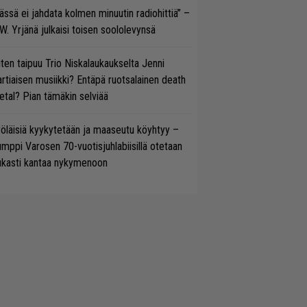
ässä ei jahdata kolmen minuutin radiohittiä” –
W. Yrjänä julkaisi toisen soololevynsä
ten taipuu Trio Niskalaukaukselta Jenni
rtiaisen musiikki? Entäpä ruotsalainen death
tal? Pian tämäkin selviää
öläisiä kyykytetään ja maaseutu köyhtyy –
mppi Varosen 70-vuotisjuhlabiisillä otetaan
ukasti kantaa nykymenoon