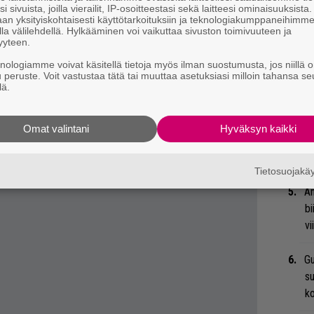
 tiedät mistä kahvitauolla puhutaan! Nappaa
”S
i sivuista, joilla vierailit, IP-osoitteestasi sekä laitteesi ominaisuuksista
an yksityiskohtaisesti käyttötarkoituksiin ja teknologiakumppaneihimm
eenaiheet suoraan sähköpostiin tästä.
M
la välilehdellä. Hylkääminen voi vaikuttaa sivuston toimivuuteen ja
A
yyteen.
knologiamme voivat käsitellä tietoja myös ilman suostumusta, jos niillä o
Ma
u peruste. Voit vastustaa tätä tai muuttaa asetuksiasi milloin tahansa se
lä.
so
tä
Omat valintani
Hyväksyn kaikki
Ar
su
Tietosuojak
An
bi
vi
Gu
su
ko