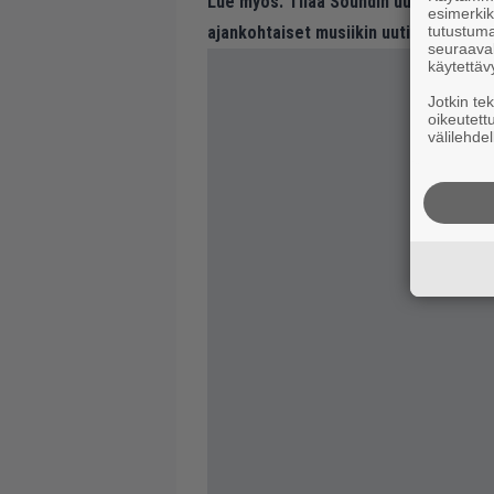
Lue myös:
Tilaa Soundin uutiskirje ja
esimerkiks
tutustuma
ajankohtaiset musiikin uutiset ja puh
seuraaval
käytettäv
Jotkin te
oikeutett
välilehdel