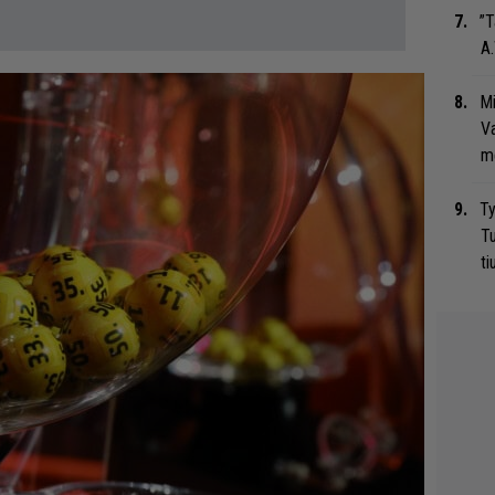
”T
A.
Mi
Va
me
Ty
Tu
ti