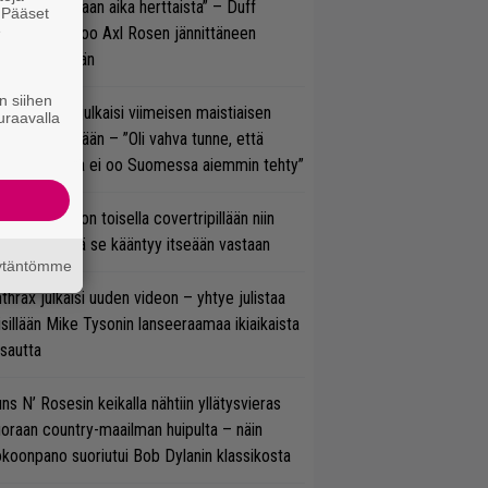
e oli oikeastaan aika herttaista” – Duff
. Pääset
e
cKagan kertoo Axl Rosen jännittäneen
C/DC-pestiään
n siihen
rko Annala julkaisi viimeisen maistiaisen
uraavalla
olodebyytiltään – ”Oli vahva tunne, että
llaista musaa ei oo Suomessa aiemmin tehty”
vio: Saimaa on toisella covertripillään niin
vereeni, että se kääntyy itseään vastaan
äytäntömme
thrax julkaisi uuden videon – yhtye julistaa
isillään Mike Tysonin lanseeraamaa ikiaikaista
isautta
ns N’ Rosesin keikalla nähtiin yllätysvieras
oraan country-maailman huipulta – näin
koonpano suoriutui Bob Dylanin klassikosta