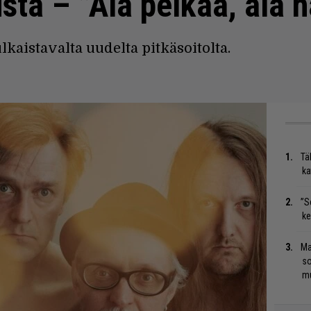
sta – ”Älä pelkää, älä 
lkaistavalta uudelta pitkäsoitolta.
Tä
ka
”S
ke
Ma
so
mu