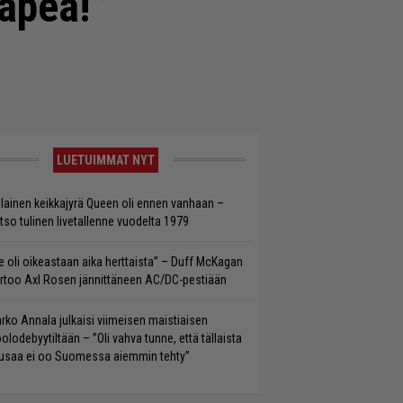
häpeä!”
LUETUIMMAT NYT
llainen keikkajyrä Queen oli ennen vanhaan –
tso tulinen livetallenne vuodelta 1979
e oli oikeastaan aika herttaista” – Duff McKagan
rtoo Axl Rosen jännittäneen AC/DC-pestiään
rko Annala julkaisi viimeisen maistiaisen
olodebyytiltään – ”Oli vahva tunne, että tällaista
saa ei oo Suomessa aiemmin tehty”