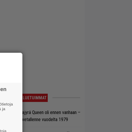
sen
LUETUIMMAT
tietoja
 ja
llainen keikkajyrä Queen oli ennen vanhaan –
tso tulinen livetallenne vuodelta 1979
toja