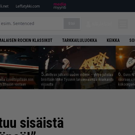
i.net
Leffatykki.com
Etsi
KIRJAUDU
ALAISEN ROCKIN KLASSIKOT
TARKKAILULUOKKA
KEIKKA
SO
5.
6.
Anthrax julkaisi uuden videon – yhtye julistaa
Guns N’ 
lla covertripillään niin
biisillään Mike Tysonin lanseeraamaa ikiaikaista
suoraan co
yy itseään vastaan
viisautta
kokoonpano
tuu sisäistä