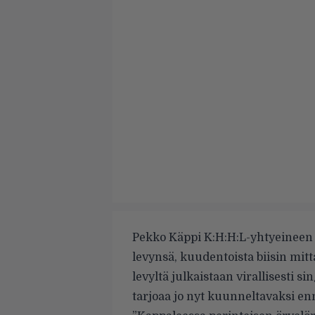
Pekko Käppi K:H:H:L-yhtyeineen 
levynsä, kuudentoista biisin mit
levyltä julkaistaan virallisesti s
tarjoaa jo nyt kuunneltavaksi e