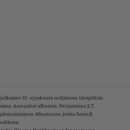
julkaisee 10. syyskuuta neljännen täyspitkän
taisen
Aamunkoi
-albumin. Perjantaina 2.7.
inglemaistiainen
Minotauros
, jonka Soundi
nnakkoon.