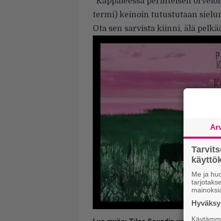
”Kappaleessa perinteisen örvelö
termi) keinoin tutustutaan sie
Ota sen sarvista kiinni, älä pelk
Ar
Tarvit
käytt
Me ja huo
tarjotak
mainoksi
Hyväksym
Käytämme 