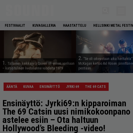
FESTIVAALIT
KUVAGALLERIA
HAASTATTELU
HELLSINKI METAL FESTI
2.
”Se oli oikeastaan aika herttaista”
1.
Tällainen keikkajyrä Queen oli ennen vanhaan
McKagan kertoo Axl Rosen jännittäne
– katso tulinen livetallenne vuodelta 1979
pestiään
ÄÄNTÄ
KUVAA
ENSINÄYTTÖ
JYRKI 69
THE 69 CATS
Ensinäyttö: Jyrki69:n kipparoiman
The 69 Catsin uusi nimikokoonpano
astelee esiin – Ota haltuun
Hollywood’s Bleeding -video!