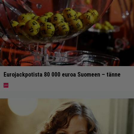
Eurojackpotista 80 000 euroa Suomeen – tänne