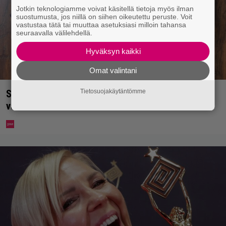
Jotkin teknologiamme voivat käsitellä tietoja myös ilman
suostumusta, jos niillä on siihen oikeutettu peruste. Voit
vastustaa tätä tai muuttaa asetuksiasi milloin tahansa
seuraavalla välilehdellä.
Hyväksyn kaikki
Omat valintani
Tietosuojakäytäntömme
Syötkö perunoita näin? Tutkijat löysivät yhteyden
vakavaan kansansairauteen