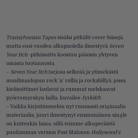
Transylvanian Tapes
sisälsi pitkälti cover-biisejä,
mutta ensi vuoden alkupuolella ilmestyvä
Seven
Year Itch
-pitkäsoitto koostuu pääosin yhtyeen
omasta tuotannosta.
–
Seven Year Itch
tarjoaa selkeää ja ytimekästä
maailmanlopun rock ’n’ rollia ja rockabillyä, jossa
kielisoittimet laulavat ja rummut melskaavat
pyörremyrskyn lailla, kuvailee Jyrki69.
– Vaikka kirjoitimmekin nyt runsaasti originaalia
materiaalia, juuri ilmestynyt ensimmäinen single
on kuitenkin laina, sillä teimme alkuperäistä
punkimman version Post Malonen
Hollywood’s