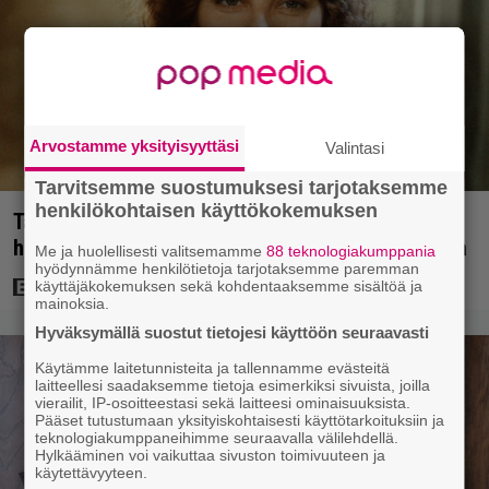
Arvostamme yksityisyyttäsi
Valintasi
Tarvitsemme suostumuksesi tarjotaksemme
henkilökohtaisen käyttökokemuksen
Tänän tv:ssä: Esko Salminen ja Satu Silvo tekevät
hienot pääroolit vuoden 1984 menestyselokuvassa
Me ja huolellisesti valitsemamme
88 teknologiakumppania
hyödynnämme henkilötietoja tarjotaksemme paremman
käyttäjäkokemuksen sekä kohdentaaksemme sisältöä ja
mainoksia.
Hyväksymällä suostut tietojesi käyttöön seuraavasti
Käytämme laitetunnisteita ja tallennamme evästeitä
laitteellesi saadaksemme tietoja esimerkiksi sivuista, joilla
vierailit, IP-osoitteestasi sekä laitteesi ominaisuuksista.
Pääset tutustumaan yksityiskohtaisesti käyttötarkoituksiin ja
teknologiakumppaneihimme seuraavalla välilehdellä.
Hylkääminen voi vaikuttaa sivuston toimivuuteen ja
käytettävyyteen.