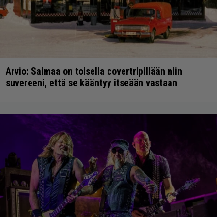
Arvio: Saimaa on toisella covertripillään niin
suvereeni, että se kääntyy itseään vastaan