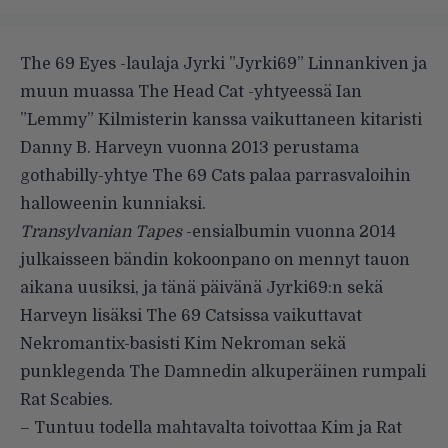
The 69 Eyes -laulaja Jyrki ”Jyrki69” Linnankiven ja
muun muassa The Head Cat -yhtyeessä Ian
”Lemmy” Kilmisterin kanssa vaikuttaneen kitaristi
Danny B. Harveyn vuonna 2013 perustama
gothabilly-yhtye The 69 Cats palaa parrasvaloihin
halloweenin kunniaksi.
Transylvanian Tapes
-ensialbumin vuonna 2014
julkaisseen bändin kokoonpano on mennyt tauon
aikana uusiksi, ja tänä päivänä Jyrki69:n sekä
Harveyn lisäksi The 69 Catsissa vaikuttavat
Nekromantix-basisti Kim Nekroman sekä
punklegenda The Damnedin alkuperäinen rumpali
Rat Scabies.
– Tuntuu todella mahtavalta toivottaa Kim ja Rat