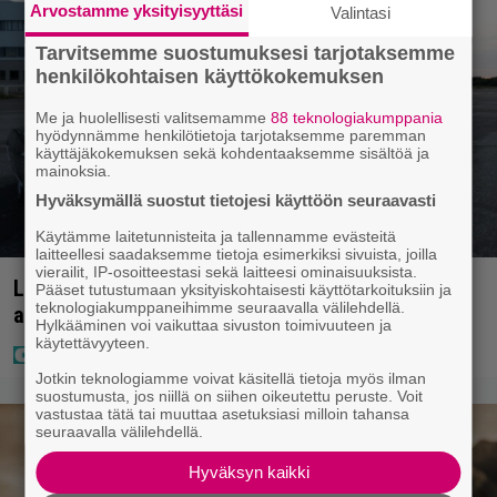
Arvostamme yksityisyyttäsi
Valintasi
Tarvitsemme suostumuksesi tarjotaksemme
henkilökohtaisen käyttökokemuksen
Me ja huolellisesti valitsemamme
88 teknologiakumppania
hyödynnämme henkilötietoja tarjotaksemme paremman
käyttäjäkokemuksen sekä kohdentaaksemme sisältöä ja
mainoksia.
Hyväksymällä suostut tietojesi käyttöön seuraavasti
Käytämme laitetunnisteita ja tallennamme evästeitä
laitteellesi saadaksemme tietoja esimerkiksi sivuista, joilla
vierailit, IP-osoitteestasi sekä laitteesi ominaisuuksista.
Laulaja Mirellan rantakuvat ovat täynnä lomaa,
Pääset tutustumaan yksityiskohtaisesti käyttötarkoituksiin ja
teknologiakumppaneihimme seuraavalla välilehdellä.
aurinkoa ja iloa
Hylkääminen voi vaikuttaa sivuston toimivuuteen ja
käytettävyyteen.
Jotkin teknologiamme voivat käsitellä tietoja myös ilman
suostumusta, jos niillä on siihen oikeutettu peruste. Voit
vastustaa tätä tai muuttaa asetuksiasi milloin tahansa
seuraavalla välilehdellä.
Hyväksyn kaikki