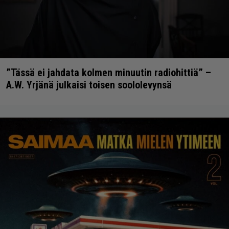
”Tässä ei jahdata kolmen minuutin radiohittiä” –
A.W. Yrjänä julkaisi toisen soololevynsä