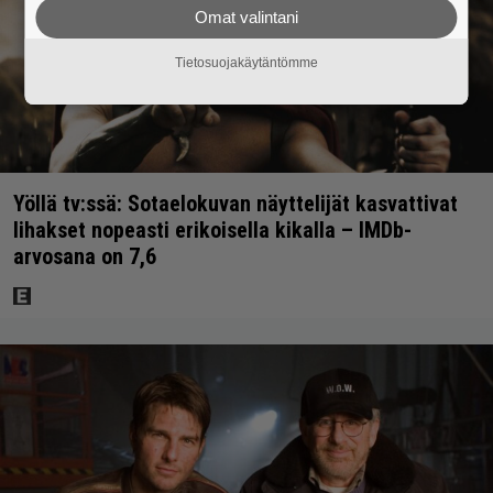
Omat valintani
Tietosuojakäytäntömme
Yöllä tv:ssä: Sotaelokuvan näyttelijät kasvattivat
lihakset nopeasti erikoisella kikalla – IMDb-
arvosana on 7,6