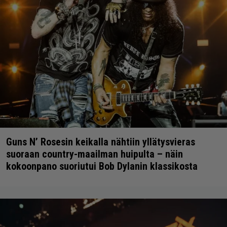
Guns N’ Rosesin keikalla nähtiin yllätysvieras
suoraan country-maailman huipulta – näin
kokoonpano suoriutui Bob Dylanin klassikosta