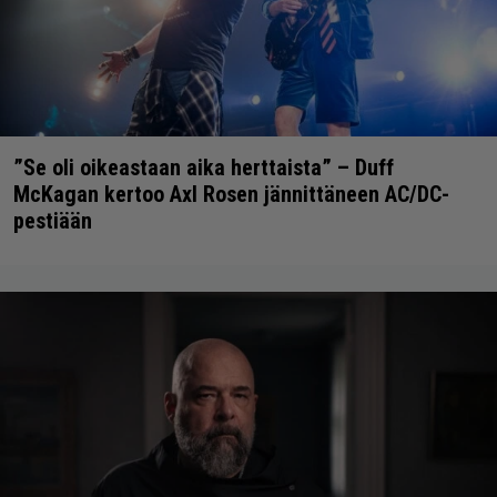
”Se oli oikeastaan aika herttaista” – Duff
McKagan kertoo Axl Rosen jännittäneen AC/DC-
pestiään