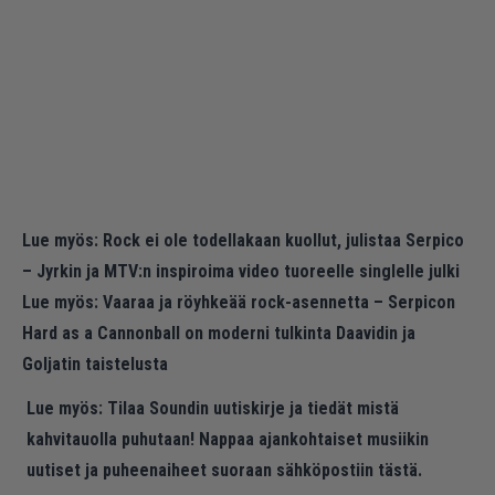
Lue myös:
Rock ei ole todellakaan kuollut, julistaa Serpico
– Jyrkin ja MTV:n inspiroima video tuoreelle singlelle julki
Lue myös:
Vaaraa ja röyhkeää rock-asennetta – Serpicon
Hard as a Cannonball on moderni tulkinta Daavidin ja
Goljatin taistelusta
Lue myös:
Tilaa Soundin uutiskirje ja tiedät mistä
kahvitauolla puhutaan! Nappaa ajankohtaiset musiikin
uutiset ja puheenaiheet suoraan sähköpostiin tästä.