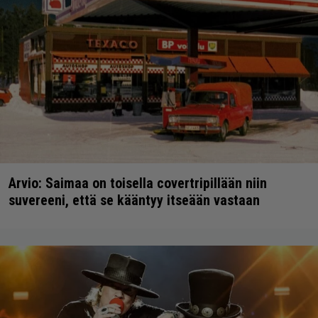
Arvio: Saimaa on toisella covertripillään niin
suvereeni, että se kääntyy itseään vastaan