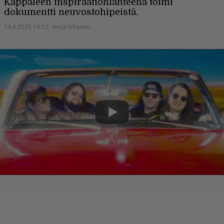
Kappaleen inspiraationlähteenä toimi
dokumentti neuvostohipeistä.
14.8.2025 14:12
Vesa Siltanen