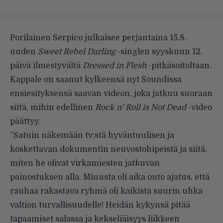
Porilainen Serpico julkaisee perjantaina 15.8.
uuden
Sweet Rebel Darling
-singlen syyskuun 12.
päivä ilmestyvältä
Dressed in Flesh
-pitkäsoitoltaan.
Kappale on saanut kylkeensä nyt Soundissa
ensiesityksensä saavan videon, joka jatkuu suoraan
siitä, mihin edellinen
Rock n’ Roll is Not Dead
-video
päättyy.
”Satuin näkemään tv:stä hyväntuulisen ja
koskettavan dokumentin neuvostohipeistä ja siitä,
miten he olivat virkamiesten jatkuvan
painostuksen alla. Minusta oli aika outo ajatus, että
rauhaa rakastava ryhmä oli kaikista suurin uhka
valtion turvallisuudelle! Heidän kykynsä pitää
tapaamiset salassa ja kekseliäisyys liikkeen