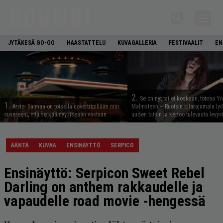
JYTÄKESÄ GO-GO
HAASTATTELU
KUVAGALLERIA
FESTIVAALIT
EN
2.
Se on nyt tai ei koskaan, toteaa Y
1.
Arvio: Saimaa on toisella covertripillään niin
Malmsteen – Ruotsin kitarajumala ly
suvereeni, että se kääntyy itseään vastaan
uuden biisin ja kertoo tulevasta levys
ÄÄNTÄ
KUVAA
ENSINÄYTTÖ
SERPICO
Ensinäyttö: Serpicon Sweet Rebel
Darling on anthem rakkaudelle ja
vapaudelle road movie -hengessä