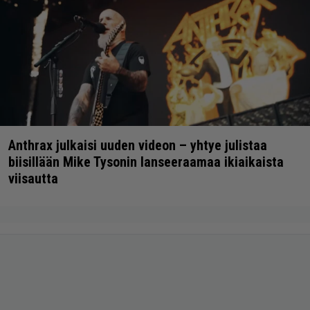
Anthrax julkaisi uuden videon – yhtye julistaa
biisillään Mike Tysonin lanseeraamaa ikiaikaista
viisautta