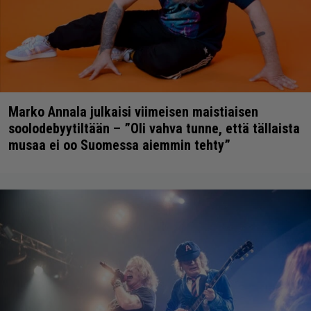
Marko Annala julkaisi viimeisen maistiaisen
soolodebyytiltään – ”Oli vahva tunne, että tällaista
musaa ei oo Suomessa aiemmin tehty”