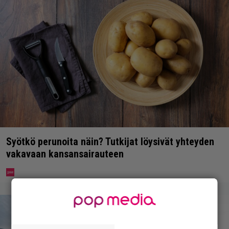
Syötkö perunoita näin? Tutkijat löysivät yhteyden
vakavaan kansansairauteen