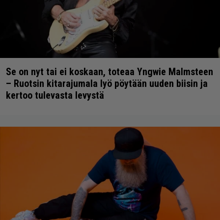
Se on nyt tai ei koskaan, toteaa Yngwie Malmsteen
– Ruotsin kitarajumala lyö pöytään uuden biisin ja
kertoo tulevasta levystä