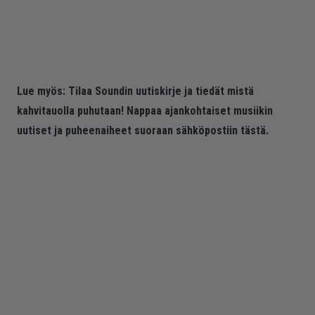
Lue myös:
Tilaa Soundin uutiskirje ja tiedät mistä
kahvitauolla puhutaan! Nappaa ajankohtaiset musiikin
uutiset ja puheenaiheet suoraan sähköpostiin tästä.