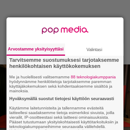
Arvostamme yksityisyyttäsi
Valintasi
Tarvitsemme suostumuksesi tarjotaksemme
henkilökohtaisen käyttökokemuksen
Me ja huolellisesti valitsemamme
88 teknologiakumppania
hyödynnämme henkilötietoja tarjotaksemme paremman
käyttäjäkokemuksen sekä kohdentaaksemme sisältöä ja
mainoksia.
Hyväksymällä suostut tietojesi käyttöön seuraavasti
Käytämme laitetunnisteita ja tallennamme evästeitä
laitteellesi saadaksemme tietoja esimerkiksi sivuista, joilla
vierailit, IP-osoitteestasi sekä laitteesi ominaisuuksista.
Pääset tutustumaan yksityiskohtaisesti käyttötarkoituksiin ja
teknologiakumppaneihimme seuraavalla välilehdellä.