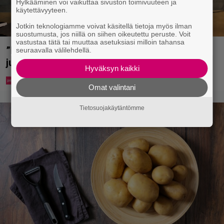
Hylkääminen voi vaikuttaa sivuston toimivuuteen ja
käytettävyyteen.
Jotkin teknologiamme voivat käsitellä tietoja myös ilman
suostumusta, jos niillä on siihen oikeutettu peruste. Voit
vastustaa tätä tai muuttaa asetuksiasi milloin tahansa
”Että semmonen sirkus” – TTK-kilpailijat
seuraavalla välilehdellä.
julkistettiin ja kansalla on sanottavaa
Hyväksyn kaikki
Omat valintani
Tietosuojakäytäntömme