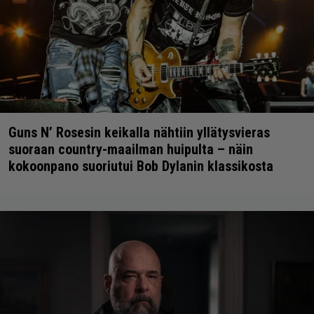
Guns N’ Rosesin keikalla nähtiin yllätysvieras
suoraan country-maailman huipulta – näin
kokoonpano suoriutui Bob Dylanin klassikosta