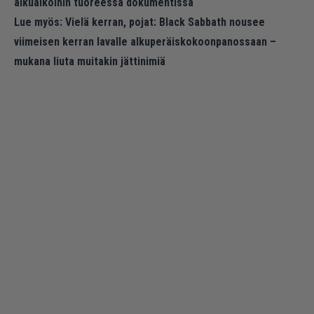
alkuaikoihin tuoreessa dokumentissa
Lue myös:
Vielä kerran, pojat: Black Sabbath nousee
viimeisen kerran lavalle alkuperäiskokoonpanossaan –
mukana liuta muitakin jättinimiä