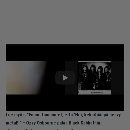
Lue myös:
”Emme tuumineet, että ’Hei, keksitäänpä heavy
metal!'” – Ozzy Osbourne palaa Black Sabbathin