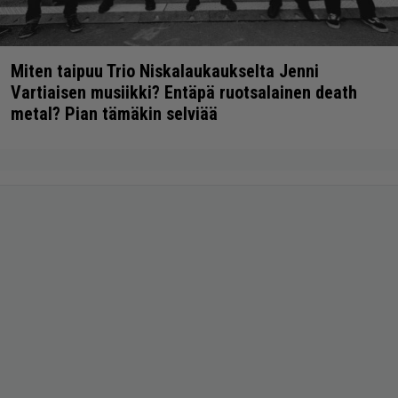
Miten taipuu Trio Niskalaukaukselta Jenni
Vartiaisen musiikki? Entäpä ruotsalainen death
metal? Pian tämäkin selviää