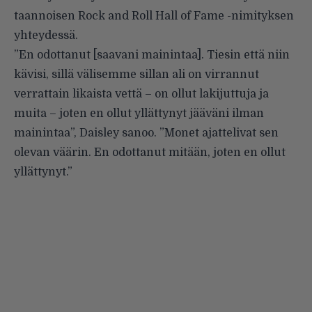
taannoisen Rock and Roll Hall of Fame -nimityksen
yhteydessä.
”En odottanut [saavani mainintaa]. Tiesin että niin
kävisi, sillä välisemme sillan ali on virrannut
verrattain likaista vettä – on ollut lakijuttuja ja
muita – joten en ollut yllättynyt jääväni ilman
mainintaa”, Daisley sanoo. ”Monet ajattelivat sen
olevan väärin. En odottanut mitään, joten en ollut
yllättynyt.”