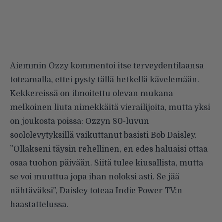
Aiemmin Ozzy
kommentoi itse terveydentilaansa
toteamalla, ettei pysty tällä hetkellä kävelemään.
Kekkereissä on ilmoitettu olevan mukana
melkoinen liuta nimekkäitä vierailijoita, mutta yksi
on joukosta poissa: Ozzyn 80-luvun
soololevytyksillä vaikuttanut basisti Bob Daisley.
”Ollakseni täysin rehellinen, en edes haluaisi ottaa
osaa tuohon päivään. Siitä tulee kiusallista, mutta
se voi muuttua jopa ihan noloksi asti. Se jää
nähtäväksi”, Daisley toteaa
Indie Power TV:n
haastattelussa.