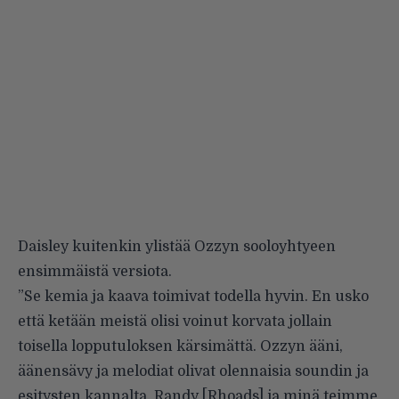
Daisley kuitenkin ylistää Ozzyn sooloyhtyeen
ensimmäistä versiota.
”Se kemia ja kaava toimivat todella hyvin. En usko
että ketään meistä olisi voinut korvata jollain
toisella lopputuloksen kärsimättä. Ozzyn ääni,
äänensävy ja melodiat olivat olennaisia soundin ja
esitysten kannalta. Randy [Rhoads] ja minä teimme