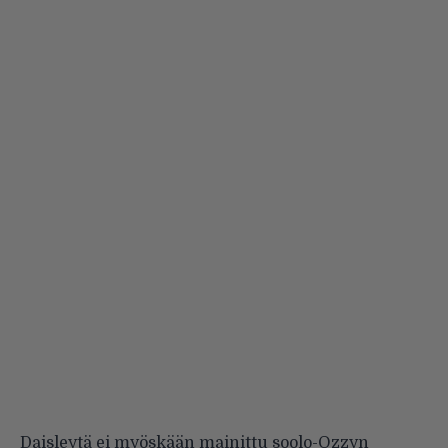
Daisleytä ei myöskään mainittu soolo-Ozzyn