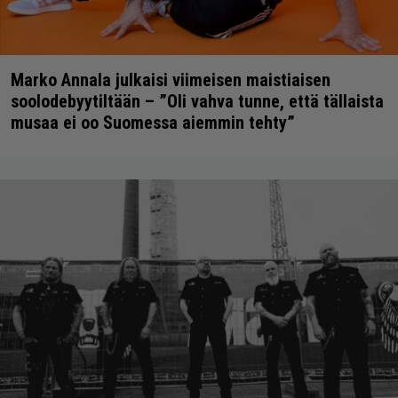
Marko Annala julkaisi viimeisen maistiaisen
soolodebyytiltään – ”Oli vahva tunne, että tällaista
musaa ei oo Suomessa aiemmin tehty”