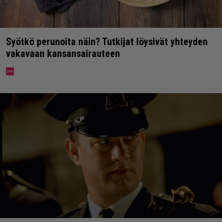
Syötkö perunoita näin? Tutkijat löysivät yhteyden
vakavaan kansansairauteen