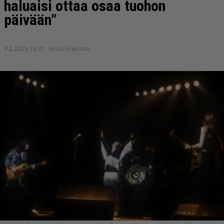
haluaisi ottaa osaa tuohon
päivään”
9.2.2025 18:31
Anssi Eriksson