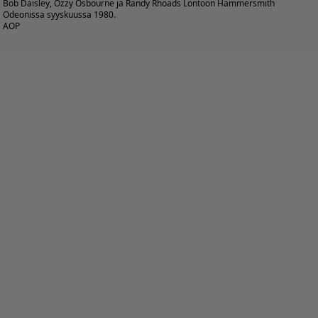
Bob Daisley, Ozzy Osbourne ja Randy Rhoads Lontoon Hammersmith
Odeonissa syyskuussa 1980.
AOP