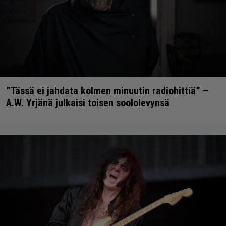
”Tässä ei jahdata kolmen minuutin radiohittiä” –
A.W. Yrjänä julkaisi toisen soololevynsä