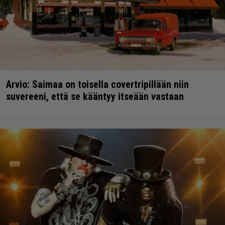
Arvio: Saimaa on toisella covertripillään niin
suvereeni, että se kääntyy itseään vastaan