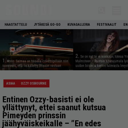
HAASTATTELU
JYTÄKESÄ GO-GO
KUVAGALLERIA
FESTIVAALIT
EN
2.
Se on nyt tai ei koskaan, toteaa Y
1.
Arvio: Saimaa on toisella covertripillään niin
Malmsteen – Ruotsin kitarajumala ly
suvereeni, että se kääntyy itseään vastaan
uuden biisin ja kertoo tulevasta levys
ASIAA
OZZY OSBOURNE
Entinen Ozzy-basisti ei ole
yllättynyt, ettei saanut kutsua
Pimeyden prinssin
jäähyväiskeikalle – ”En edes