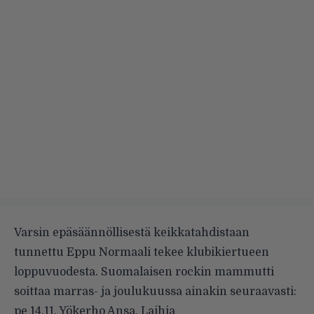
Varsin epäsäännöllisestä keikkatahdistaan
tunnettu Eppu Normaali tekee klubikiertueen
loppuvuodesta. Suomalaisen rockin mammutti
soittaa marras- ja joulukuussa ainakin seuraavasti:
pe 14.11. Yökerho Ansa, Laihia