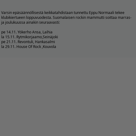
Varsin epäsäännöllisestä keikkatahdistaan tunnettu Eppu Normaali tekee
klubikiertueen loppuvuodesta. Suomalaisen rockin mammutti soittaa marras-
ja joulukuussa ainakin seuraavasti:
pe 14.11. Yökerho Ansa, Laihia
la 15.11. Rytmikorjaamo,Seinäjoki
pe 21.11. Revontuli, Hankasalmi
la 29.11. House Of Rock ,Kouvola