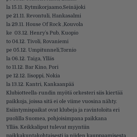
la 15.11. Rytmikorjaamo,Seinäjoki
pe 21.11. Revontuli, Hankasalmi
la 29.11. House Of Rock ,Kouvola
ke 03.12. Henry’s Pub, Kuopio
to 04.12. Tivoli, Rovaniemi
pe 05.12. Umpitunneli,Tornio
la 06.12. Taiga, Ylläs
to 11.12. Bar Kino, Pori
pe 12.12. Iisoppi, Nokia
la 13.12. Kantri, Kankaanpää
Klubiotteella-rundin myötä orkesteri siis kiertää
paikkoja, joissa sitä ei ole viime vuosina nähty.
Esiintymispaikat ovat klubeja ja ravintoloita eri
puolilla Suomea, pohjoisimpana paikkana
Ylläs. Keikkaliput tulevat myyntiin
paikkakuntakohtaisesti ja niiden kauppaamisesta