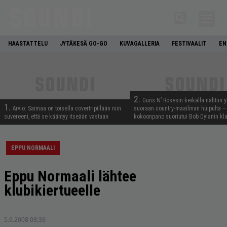
HAASTATTELU
JYTÄKESÄ GO-GO
KUVAGALLERIA
FESTIVAALIT
EN
2.
Guns N’ Rosesin keikalla nähtiin y
1.
Arvio: Saimaa on toisella covertripillään niin
suoraan country-maailman huipulta –
suvereeni, että se kääntyy itseään vastaan
kokoonpano suoriutui Bob Dylanin kl
EPPU NORMAALI
Eppu Normaali lähtee
klubikiertueelle
5.9.2008 08:39