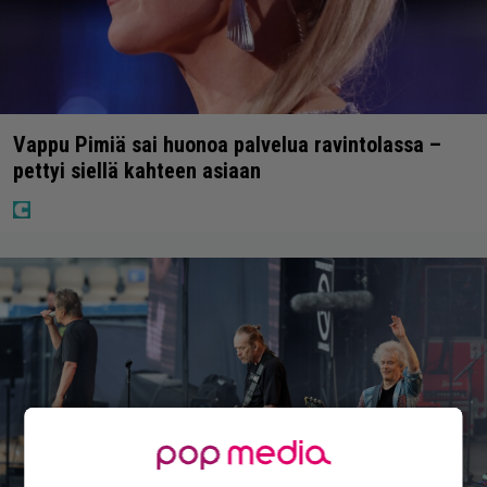
Vappu Pimiä sai huonoa palvelua ravintolassa –
pettyi siellä kahteen asiaan