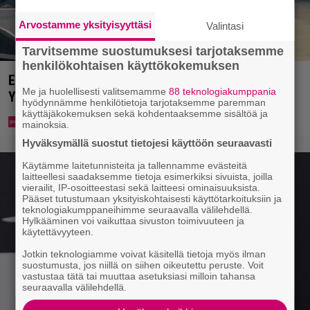
Arvostamme yksityisyyttäsi
Valintasi
Tarvitsemme suostumuksesi tarjotaksemme
henkilökohtaisen käyttökokemuksen
Eppu Normaalin viimeinen konsertti esitetään
Me ja huolellisesti valitsemamme
88 teknologiakumppania
Ylellä
hyödynnämme henkilötietoja tarjotaksemme paremman
käyttäjäkokemuksen sekä kohdentaaksemme sisältöä ja
mainoksia.
Hyväksymällä suostut tietojesi käyttöön seuraavasti
Käytämme laitetunnisteita ja tallennamme evästeitä
laitteellesi saadaksemme tietoja esimerkiksi sivuista, joilla
vierailit, IP-osoitteestasi sekä laitteesi ominaisuuksista.
Pääset tutustumaan yksityiskohtaisesti käyttötarkoituksiin ja
teknologiakumppaneihimme seuraavalla välilehdellä.
Hylkääminen voi vaikuttaa sivuston toimivuuteen ja
käytettävyyteen.
Jotkin teknologiamme voivat käsitellä tietoja myös ilman
suostumusta, jos niillä on siihen oikeutettu peruste. Voit
vastustaa tätä tai muuttaa asetuksiasi milloin tahansa
seuraavalla välilehdellä.