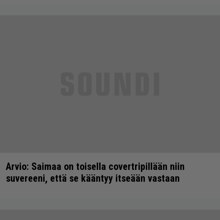
Arvio: Saimaa on toisella covertripillään niin
suvereeni, että se kääntyy itseään vastaan