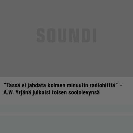
”Tässä ei jahdata kolmen minuutin radiohittiä” –
A.W. Yrjänä julkaisi toisen soololevynsä