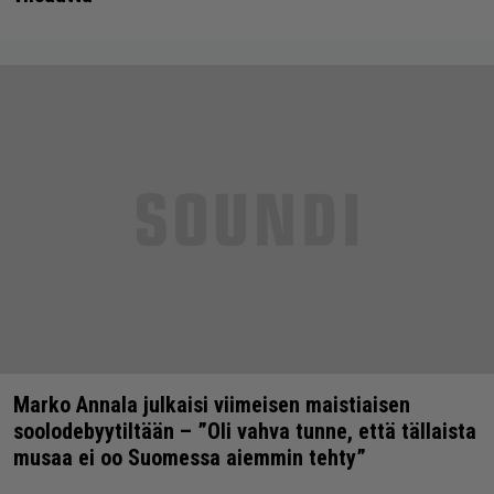
Marko Annala julkaisi viimeisen maistiaisen
soolodebyytiltään – ”Oli vahva tunne, että tällaista
musaa ei oo Suomessa aiemmin tehty”