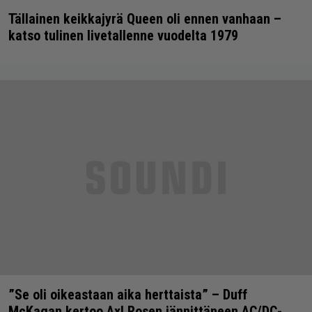
Tällainen keikkajyrä Queen oli ennen vanhaan –
katso tulinen livetallenne vuodelta 1979
”Se oli oikeastaan aika herttaista” – Duff
McKagan kertoo Axl Rosen jännittäneen AC/DC-