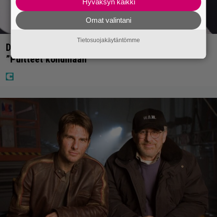
Hyväksyn kaikki
Omat valintani
Tietosuojakäytäntömme
Diandra julkaisi upeita kuvia Helsingistä –
”Puitteet kohdillaan”