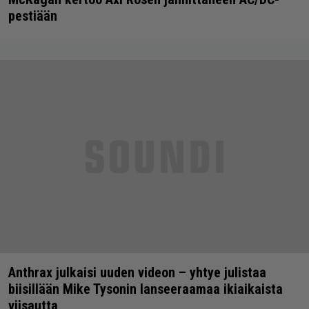
pestiään
Anthrax julkaisi uuden videon – yhtye julistaa
biisillään Mike Tysonin lanseeraamaa ikiaikaista
viisautta