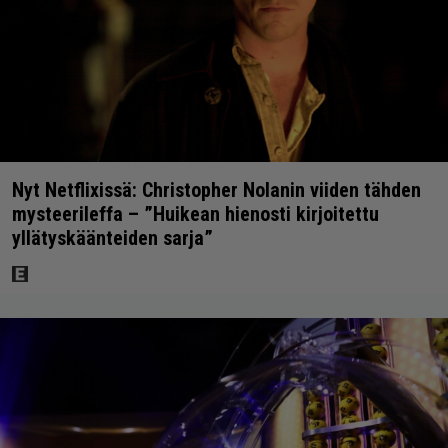
Nyt Netflixissä: Christopher Nolanin viiden tähden
mysteerileffa – ”Huikean hienosti kirjoitettu
yllätyskäänteiden sarja”