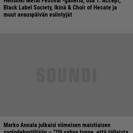
Hellsinki Metal Festival -galleria, osa 1: Accept,
Black Label Society, Ikinä & Choir of Hecate ja
muut avauspäivän esiintyjät
Marko Annala julkaisi viimeisen maistiaisen
soolodebyytiltään – ”Oli vahva tunne, että tällaista