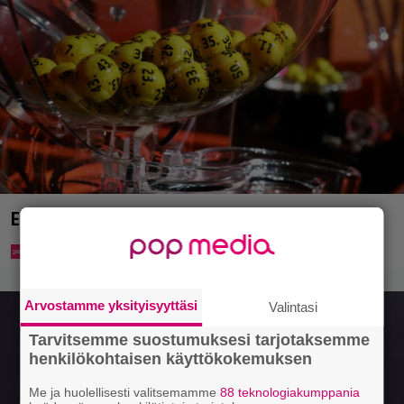
Eurojackpotista 80 000 euroa Suomeen – tänne
Arvostamme yksityisyyttäsi
Valintasi
Tarvitsemme suostumuksesi tarjotaksemme
henkilökohtaisen käyttökokemuksen
Me ja huolellisesti valitsemamme
88 teknologiakumppania