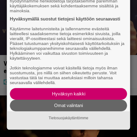
hyödynnämme henkilötietoja tarjotaksemme paremman
käyttäjäkokemuksen sekä kohdentaaksemme sisältöä ja
mainoksia.
Hyväksymällä suostut tietojesi käyttöön seuraavasti
Käytämme laitetunnisteita ja tallennamme evästeitä
laitteellesi saadaksemme tietoja esimerkiksi sivuista, joilla
vierailit, IP-osoitteestasi sekä laitteesi ominaisuuksista.
Pääset tutustumaan yksityiskohtaisesti käyttötarkoituksiin ja
teknologiakumppaneihimme seuraavalla välilehdellä.
Hylkääminen voi vaikuttaa sivuston toimivuuteen ja
käytettävyyteen.
Vappu Pimiästä tuli miljoonikko – eikä yksi milli
Jotkin teknologiamme voivat käsitellä tietoja myös ilman
edes riitä, näin se tapahtui
suostumusta, jos niillä on siihen oikeutettu peruste. Voit
vastustaa tätä tai muuttaa asetuksiasi milloin tahansa
seuraavalla välilehdellä.
Hyväksyn kaikki
Omat valintani
Tietosuojakäytäntömme