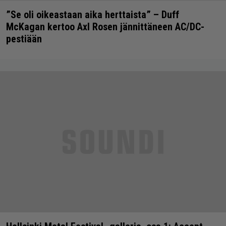
”Se oli oikeastaan aika herttaista” – Duff
McKagan kertoo Axl Rosen jännittäneen AC/DC-
pestiään