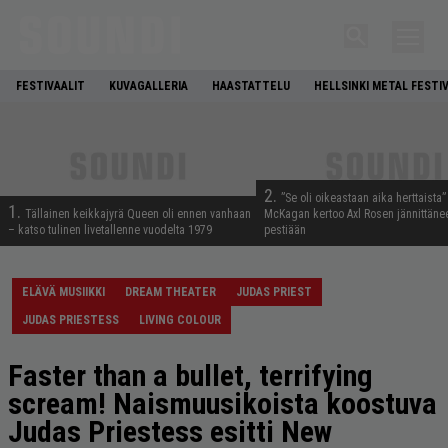
FESTIVAALIT
KUVAGALLERIA
HAASTATTELU
HELLSINKI METAL FESTI
2.
”Se oli oikeastaan aika herttaista”
1.
Tällainen keikkajyrä Queen oli ennen vanhaan
McKagan kertoo Axl Rosen jännittäne
– katso tulinen livetallenne vuodelta 1979
pestiään
ELÄVÄ MUSIIKKI
DREAM THEATER
JUDAS PRIEST
JUDAS PRIESTESS
LIVING COLOUR
Faster than a bullet, terrifying
scream! Naismuusikoista koostuva
Judas Priestess esitti New