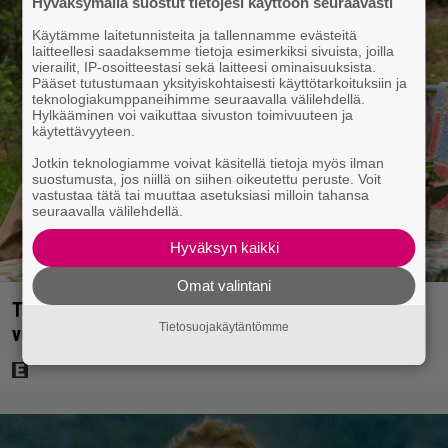
Hyväksymällä suostut tietojesi käyttöön seuraavasti
Käytämme laitetunnisteita ja tallennamme evästeitä
laitteellesi saadaksemme tietoja esimerkiksi sivuista, joilla
vierailit, IP-osoitteestasi sekä laitteesi ominaisuuksista.
Pääset tutustumaan yksityiskohtaisesti käyttötarkoituksiin ja
teknologiakumppaneihimme seuraavalla välilehdellä.
Hylkääminen voi vaikuttaa sivuston toimivuuteen ja
käytettävyyteen.
Jotkin teknologiamme voivat käsitellä tietoja myös ilman
suostumusta, jos niillä on siihen oikeutettu peruste. Voit
vastustaa tätä tai muuttaa asetuksiasi milloin tahansa
seuraavalla välilehdellä.
Hyväksyn kaikki
Omat valintani
Tänään tv:ssä: Koskettava kotimainen elokuva
Tietosuojakäytäntömme
vuodelta 2020 – ”Tehty isolla sydämellä”