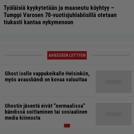
Työläisiä kyykytetään ja maaseutu köyhtyy –
Tumppi Varosen 70-vuotisjuhlabiisillä otetaan
tiukasti kantaa nykymenoon
AIHEESEEN LIITTYEN
Ghost isolle vappukeikalle Helsinkiin,
myös avausbändi on kovaa valuuttaa
Ghostin jäsentä eivät “normaalissa”
bändissä soittaminen tai sosiaalinen
media kiinnosta