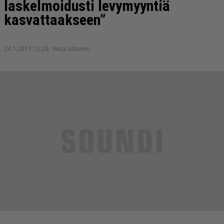
laskelmoidusti levymyyntiä
kasvattaakseen”
24.1.2017 12:29
Vesa Siltanen