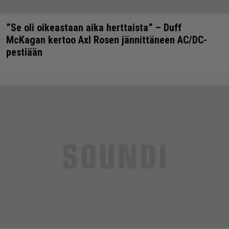
”Se oli oikeastaan aika herttaista” – Duff
McKagan kertoo Axl Rosen jännittäneen AC/DC-
pestiään