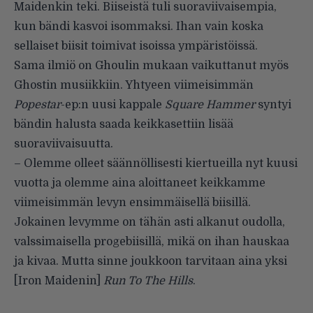
Maidenkin teki. Biiseistä tuli suoraviivaisempia,
kun bändi kasvoi isommaksi. Ihan vain koska
sellaiset biisit toimivat isoissa ympäristöissä.
Sama ilmiö on Ghoulin mukaan vaikuttanut myös
Ghostin musiikkiin. Yhtyeen viimeisimmän
Popestar
-ep:n uusi kappale
Square Hammer
syntyi
bändin halusta saada keikkasettiin lisää
suoraviivaisuutta.
– Olemme olleet säännöllisesti kiertueilla nyt kuusi
vuotta ja olemme aina aloittaneet keikkamme
viimeisimmän levyn ensimmäisellä biisillä.
Jokainen levymme on tähän asti alkanut oudolla,
valssimaisella progebiisillä, mikä on ihan hauskaa
ja kivaa. Mutta sinne joukkoon tarvitaan aina yksi
[Iron Maidenin]
Run To The Hills
.