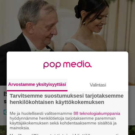
Arvostamme yksityisyyttäsi
Valintasi
IS: Hjalliksen ja Jasminen häissä suomalainen
Tarvitsemme suostumuksesi tarjotaksemme
supertähti
henkilökohtaisen käyttökokemuksen
Me ja huolellisesti valitsemamme
88 teknologiakumppania
hyödynnämme henkilötietoja tarjotaksemme paremman
käyttäjäkokemuksen sekä kohdentaaksemme sisältöä ja
mainoksia.