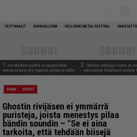
FESTIVAALIT
KUVAGALLERIA
HELLSINKI METAL FESTIVAL
HAASTATTE
1.
2.
Iron Maidenin keulilla on laulanut tähän
Tällainen keikkajyrä Queen oli e
mennessä tasan yksi legenda, julistaa ex-solisti
– katso tulinen livetallenne vuodelta
ASIAA
GHOST
Ghostin rivijäsen ei ymmärrä
puristeja, joista menestys pilaa
bändin soundin – ”Se ei aina
tarkoita, että tehdään biisejä