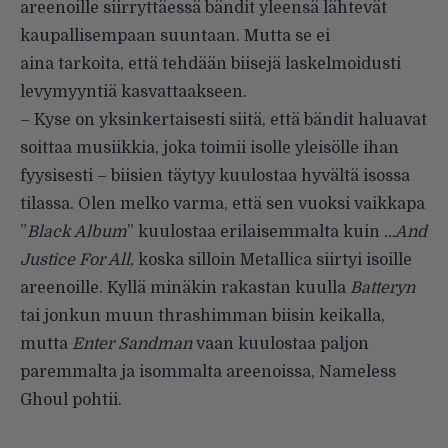
areenoille siirryttäessä bändit yleensä lähtevät
kaupallisempaan suuntaan. Mutta se ei
aina tarkoita, että tehdään biisejä laskelmoidusti
levymyyntiä kasvattaakseen.
– Kyse on yksinkertaisesti siitä, että bändit haluavat
soittaa musiikkia, joka toimii isolle yleisölle ihan
fyysisesti – biisien täytyy kuulostaa hyvältä isossa
tilassa. Olen melko varma, että sen vuoksi vaikkapa
”
Black Album
” kuulostaa erilaisemmalta kuin
…And
Justice For All
, koska silloin Metallica siirtyi isoille
areenoille. Kyllä minäkin rakastan kuulla
Batteryn
tai jonkun muun thrashimman biisin keikalla,
mutta
Enter Sandman
vaan kuulostaa paljon
paremmalta ja isommalta areenoissa, Nameless
Ghoul pohtii.