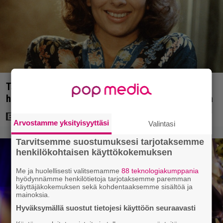
Tänän tv:ssä: Esko Salminen ja Satu Silvo tekevät
hienot pääroolit vuoden 1984 menestyselokuvassa
Arvostamme yksityisyyttäsi
Valintasi
Tarvitsemme suostumuksesi tarjotaksemme
henkilökohtaisen käyttökokemuksen
Me ja huolellisesti valitsemamme
88 teknologiakumppania
hyödynnämme henkilötietoja tarjotaksemme paremman
käyttäjäkokemuksen sekä kohdentaaksemme sisältöä ja
mainoksia.
Hyväksymällä suostut tietojesi käyttöön seuraavasti