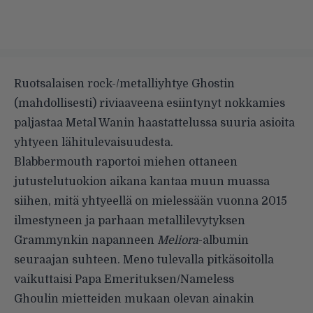
Ruotsalaisen rock-/metalliyhtye Ghostin
(mahdollisesti) riviaaveena esiintynyt nokkamies
paljastaa Metal Wanin haastattelussa suuria asioita
yhtyeen lähitulevaisuudesta.
Blabbermouth
raportoi miehen ottaneen
jutustelutuokion aikana kantaa muun muassa
siihen, mitä yhtyeellä on mielessään vuonna 2015
ilmestyneen ja parhaan metallilevytyksen
Grammynkin napanneen
Meliora
-albumin
seuraajan suhteen. Meno tulevalla pitkäsoitolla
vaikuttaisi Papa Emerituksen/Nameless
Ghoulin mietteiden mukaan olevan ainakin