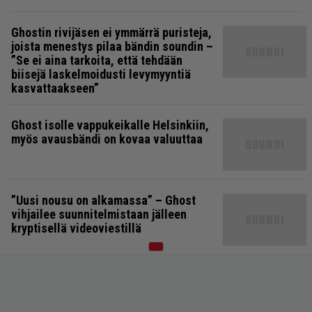
Ghostin rivijäsen ei ymmärrä puristeja,
joista menestys pilaa bändin soundin –
”Se ei aina tarkoita, että tehdään
biisejä laskelmoidusti levymyyntiä
kasvattaakseen”
Ghost isolle vappukeikalle Helsinkiin,
myös avausbändi on kovaa valuuttaa
”Uusi nousu on alkamassa” – Ghost
vihjailee suunnitelmistaan jälleen
kryptisellä videoviestillä