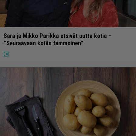
Sara ja Mikko Parikka etsivät uutta kotia –
”Seuraavaan kotiin tämmöinen”