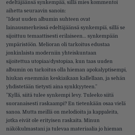
edeltäjäänsä synkempää, sillä mies kommentoi
aihetta seuraavin sanoin:
”Ideat uuden albumin suhteen ovat
lainausmerkeissä edeltäjäänsä synkempiä, sillä se
sijoittuu temaattisesti erilaiseen… synkempään
ympäristöön. Melioran oli tarkoitus edustaa
jonkinlaista moderniin yhteiskuntaan
sijoitettua utopiaa/dystopiaa, kun taas uuden
albumin on tarkoitus olla hieman apokalyptisempi,
hiukan enemmän keskiaikaan kallellaan, ja sehän
yhdistetään tietysti aina synkkyyteen.”
”Kyllä, siitä tulee synkempi levy. Tuleeko siitä
suoranaisesti raskaampi? En tietenkään osaa vielä
sanoa. Mutta meillä on melodioita ja kappaleita,
jotka eivät ole erityisen raskaita. Minun
näkökulmastani ja tulevaa materiaalia jo hieman