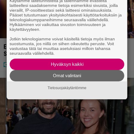
Käytämme laitetunnisteita ja tallennamme evästeitä
laitteellesi saadaksemme tietoja esimerkiksi sivuista, joilla
vierailit, IP-osoitteestasi sekä laitteesi ominaisuuksista.
Pääset tutustumaan yksityiskohtaisesti käyttötarkoituksiin ja
teknologiakumppaneihimme seuraavalla välilehdellä.
Hylkääminen voi vaikuttaa sivuston toimivuuteen ja
käytettävyyteen.
Jotkin teknologiamme voivat käsitellä tietoja myös ilman
suostumusta, jos niillä on siihen oikeutettu peruste. Voit
Eurojackpotissa poksahti 32,7 miljoonaa, ja tänne
vastustaa tätä tai muuttaa asetuksiasi milloin tahansa
Suomen isoin voitto meni
seuraavalla välilehdellä.
Hyväksyn kaikki
Omat valintani
Tietosuojakäytäntömme