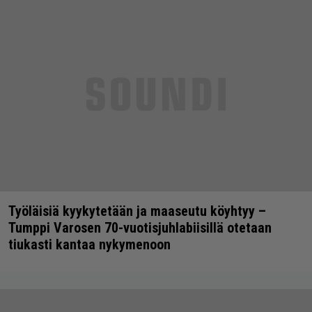
Työläisiä kyykytetään ja maaseutu köyhtyy –
Tumppi Varosen 70-vuotisjuhlabiisillä otetaan
tiukasti kantaa nykymenoon