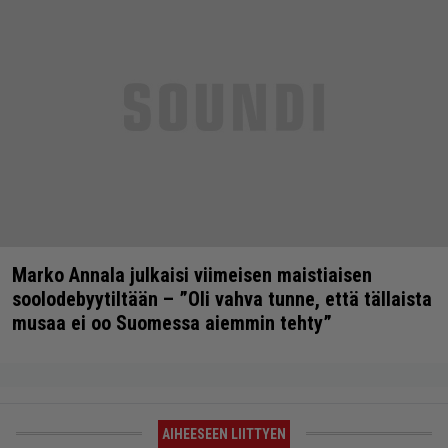
Marko Annala julkaisi viimeisen maistiaisen
soolodebyytiltään – ”Oli vahva tunne, että tällaista
musaa ei oo Suomessa aiemmin tehty”
AIHEESEEN LIITTYEN