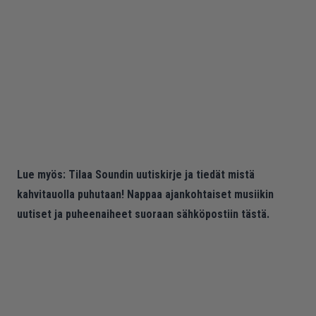
Lue myös:
Tilaa Soundin uutiskirje ja tiedät mistä
kahvitauolla puhutaan! Nappaa ajankohtaiset musiikin
uutiset ja puheenaiheet suoraan sähköpostiin tästä.