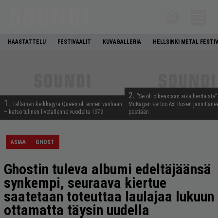
HAASTATTELU
FESTIVAALIT
KUVAGALLERIA
HELLSINKI METAL FESTI
2.
”Se oli oikeastaan aika herttaista”
1.
Tällainen keikkajyrä Queen oli ennen vanhaan
McKagan kertoo Axl Rosen jännittäne
– katso tulinen livetallenne vuodelta 1979
pestiään
ASIAA
GHOST
Ghostin tuleva albumi edeltäjäänsä
synkempi, seuraava kiertue
saatetaan toteuttaa laulajaa lukuun
ottamatta täysin uudella