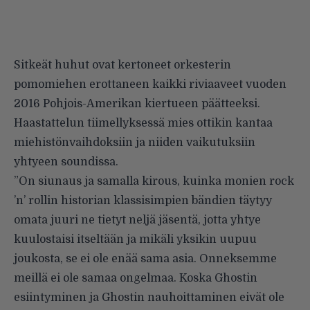
Sitkeät huhut ovat kertoneet orkesterin
pomomiehen erottaneen kaikki riviaaveet vuoden
2016 Pohjois-Amerikan kiertueen päätteeksi.
Haastattelun tiimellyksessä mies ottikin kantaa
miehistönvaihdoksiin ja niiden vaikutuksiin
yhtyeen soundissa.
”On siunaus ja samalla kirous, kuinka monien rock
’n’ rollin historian klassisimpien bändien täytyy
omata juuri ne tietyt neljä jäsentä, jotta yhtye
kuulostaisi itseltään ja mikäli yksikin uupuu
joukosta, se ei ole enää sama asia. Onneksemme
meillä ei ole samaa ongelmaa. Koska Ghostin
esiintyminen ja Ghostin nauhoittaminen eivät ole