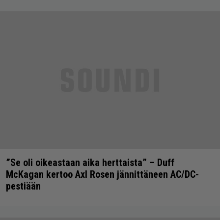
”Se oli oikeastaan aika herttaista” – Duff
McKagan kertoo Axl Rosen jännittäneen AC/DC-
pestiään