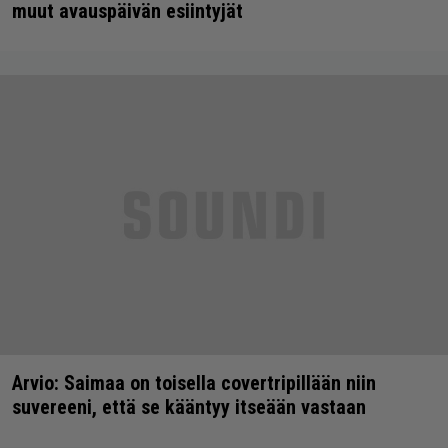
muut avauspäivän esiintyjät
Arvio: Saimaa on toisella covertripillään niin
suvereeni, että se kääntyy itseään vastaan