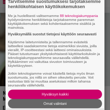
Tarvitsemme suostumuksesi tarjotaksemme
henkilökohtaisen käyttökokemuksen
Me ja huolellisesti valitsemamme
88 teknologiakumppania
hyödynnämme henkilötietoja tarjotaksemme paremman
käyttäjäkokemuksen sekä kohdentaaksemme sisältöä ja
mainoksia.
Hyväksymällä suostut tietojesi käyttöön seuraavasti
Käytämme laitetunnisteita ja tallennamme evästeitä
laitteellesi saadaksemme tietoja esimerkiksi sivuista, joilla
vierailit, IP-osoitteestasi sekä laitteesi ominaisuuksista.
Pääset tutustumaan yksityiskohtaisesti käyttötarkoituksiin ja
teknologiakumppaneihimme seuraavalla välilehdellä.
Hylkääminen voi vaikuttaa sivuston toimivuuteen ja
käytettävyyteen.
Jotkin teknologiamme voivat käsitellä tietoja myös ilman
suostumusta, jos niillä on siihen oikeutettu peruste. Voit
vastustaa tätä tai muuttaa asetuksiasi milloin tahansa
seuraavalla välilehdellä.
Nyt Netflixissä: 180 miljoonan toimintaseikkailu –
Hyväksyn kaikki
Margot Robbie vei seksikohtauksen liian pitkälle
Omat valintani