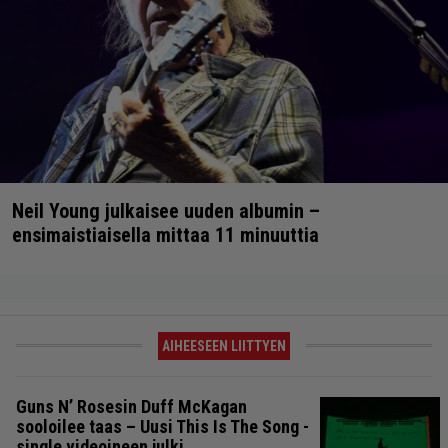
Neil Young julkaisee uuden albumin –
ensimaistiaisella mittaa 11 minuuttia
AIHEESEEN LIITTYEN
Guns N’ Rosesin Duff McKagan
sooloilee taas – Uusi This Is The Song -
single videoineen julki