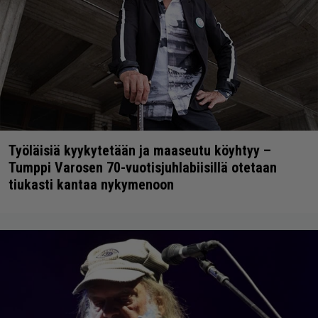
Työläisiä kyykytetään ja maaseutu köyhtyy –
Tumppi Varosen 70-vuotisjuhlabiisillä otetaan
tiukasti kantaa nykymenoon