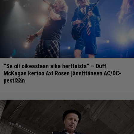
”Se oli oikeastaan aika herttaista” – Duff
McKagan kertoo Axl Rosen jännittäneen AC/DC-
pestiään