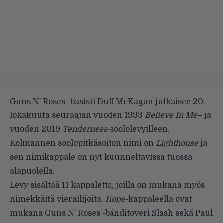
Guns N’ Roses -basisti Duff McKagan julkaisee 20.
lokakuuta seuraajan vuoden 1993
Believe In Me
– ja
vuoden 2019
Tenderness
-soololevyilleen.
Kolmannen soolopitkäsoiton nimi on
Lighthouse
ja
sen nimikappale on nyt kuunneltavissa tuossa
alapuolella.
Levy sisältää 11 kappaletta, joilla on mukana myös
nimekkäitä vierailijoita.
Hope
-kappaleella ovat
mukana Guns N’ Roses -bänditoveri Slash sekä Paul