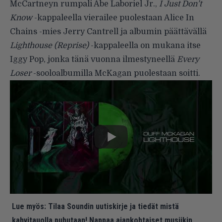
McCartneyn rumpali Abe Laboriel Jr.,
I Just Don’t
Know
-kappaleella vierailee puolestaan Alice In
Chains -mies Jerry Cantrell ja albumin päättävällä
Lighthouse (Reprise)
-kappaleella on mukana itse
Iggy Pop, jonka tänä vuonna ilmestyneellä
Every
Loser
-sooloalbumilla McKagan puolestaan soitti.
Lue myös:
Tilaa Soundin uutiskirje ja tiedät mistä
kahvitauolla puhutaan! Nappaa ajankohtaiset musiikin