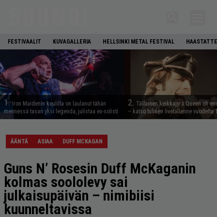
FESTIVAALIT
KUVAGALLERIA
HELLSINKI METAL FESTIVAL
HAASTATTE
1.
2.
Iron Maidenin keulilla on laulanut tähän
Tällainen keikkajyrä Queen oli e
mennessä tasan yksi legenda, julistaa ex-solisti
– katso tulinen livetallenne vuodelta
ÄÄNTÄ
ASIAA
DUFF MCKAGAN
Guns N’ Rosesin Duff McKaganin
kolmas soololevy sai
julkaisupäivän – nimibiisi
kuunneltavissa