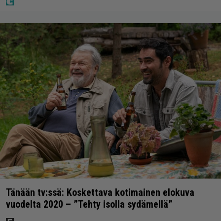
Tänään tv:ssä: Koskettava kotimainen elokuva
vuodelta 2020 – ”Tehty isolla sydämellä”