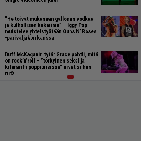
”He toivat mukanaan gallonan vodkaa
ja kulhollisen kokaiinia” – Iggy Pop
muistelee yhteistyötään Guns N’ Roses
-parivaljakon kanssa
Duff McKaganin tytär Grace pohtii, mitä
on rock’n’roll – ”törkyinen seksi ja
kitarariffi poppibiisissä” eivät siihen
riitä