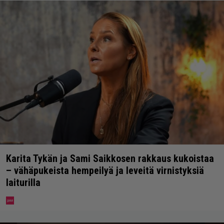
Karita Tykän ja Sami Saikkosen rakkaus kukoistaa
– vähäpukeista hempeilyä ja leveitä virnistyksiä
laiturilla