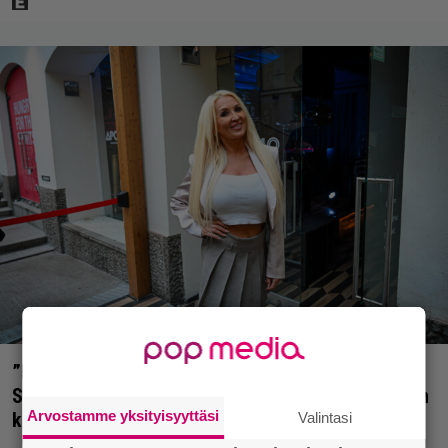
”Mitä isompi vehje, sen paremmin kulkee” –
Susanna Penttilä suuntasi Bangbussinsa Helsingin
Arvostamme yksityisyyttäsi
keskustaan
Valintasi