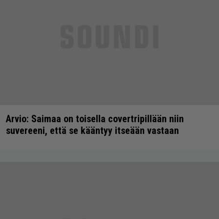
Arvio: Saimaa on toisella covertripillään niin
suvereeni, että se kääntyy itseään vastaan