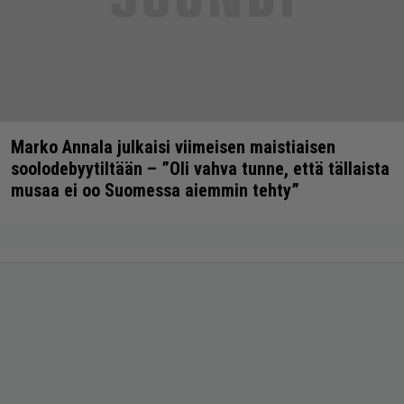
Marko Annala julkaisi viimeisen maistiaisen
soolodebyytiltään – ”Oli vahva tunne, että tällaista
musaa ei oo Suomessa aiemmin tehty”