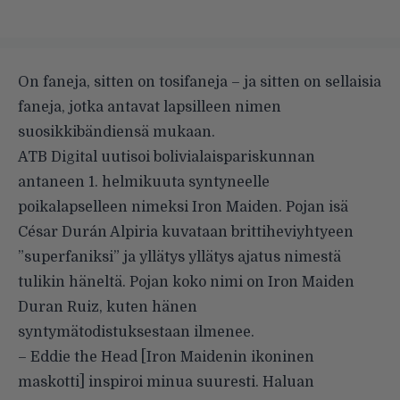
On faneja, sitten on tosifaneja – ja sitten on sellaisia
faneja, jotka antavat lapsilleen nimen
suosikkibändiensä mukaan.
ATB Digital
uutisoi bolivialaispariskunnan
antaneen 1. helmikuuta syntyneelle
poikalapselleen nimeksi Iron Maiden. Pojan isä
César Durán Alpiria kuvataan brittiheviyhtyeen
”superfaniksi” ja yllätys yllätys ajatus nimestä
tulikin häneltä. Pojan koko nimi on Iron Maiden
Duran Ruiz, kuten hänen
syntymätodistuksestaan
ilmenee.
– Eddie the Head [Iron Maidenin ikoninen
maskotti] inspiroi minua suuresti. Haluan