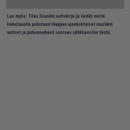
Lue myös:
Tilaa Soundin uutiskirje ja tiedät mistä
kahvitauolla puhutaan! Nappaa ajankohtaiset musiikin
uutiset ja puheenaiheet suoraan sähköpostiin tästä.