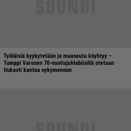
Työläisiä kyykytetään ja maaseutu köyhtyy –
Tumppi Varosen 70-vuotisjuhlabiisillä otetaan
tiukasti kantaa nykymenoon