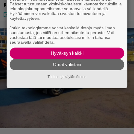
pettyi siellä kahteen asiaan
Pääset tutustumaan yksityiskohtaisesti käyttötarkoituksiin ja
teknologiakumppaneihimme seuraavalla välilehdellä.
Hylkääminen voi vaikuttaa sivuston toimivuuteen ja
käytettävyyteen.
Jotkin teknologiamme voivat käsitellä tietoja myös ilman
suostumusta, jos niillä on siihen oikeutettu peruste. Voit
vastustaa tätä tai muuttaa asetuksiasi milloin tahansa
seuraavalla välilehdellä.
Hyväksyn kaikki
Omat valintani
Tietosuojakäytäntömme