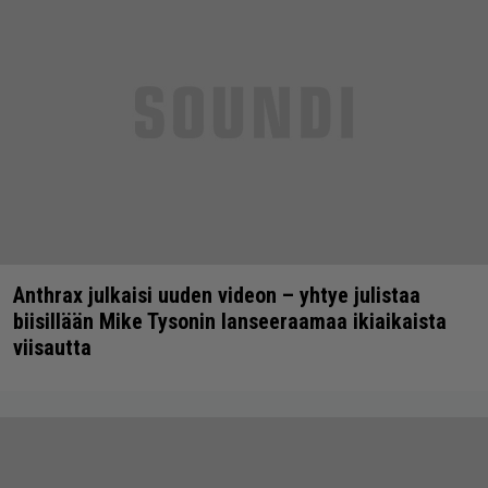
Anthrax julkaisi uuden videon – yhtye julistaa
biisillään Mike Tysonin lanseeraamaa ikiaikaista
viisautta