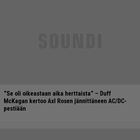
”Se oli oikeastaan aika herttaista” – Duff
McKagan kertoo Axl Rosen jännittäneen AC/DC-
pestiään