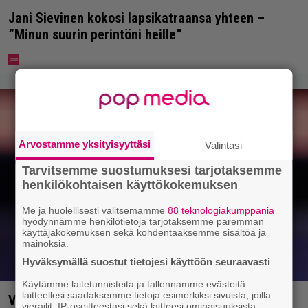
Jani Sievinen kokosi lapsikatraansa yhteen –
”Minun suurin perintöni heille”
Arvostamme yksityisyyttäsi
Valintasi
Tarvitsemme suostumuksesi tarjotaksemme
henkilökohtaisen käyttökokemuksen
Me ja huolellisesti valitsemamme
88 teknologiakumppania
hyödynnämme henkilötietoja tarjotaksemme paremman
käyttäjäkokemuksen sekä kohdentaaksemme sisältöä ja
mainoksia.
Hyväksymällä suostut tietojesi käyttöön seuraavasti
Käytämme laitetunnisteita ja tallennamme evästeitä
laitteellesi saadaksemme tietoja esimerkiksi sivuista, joilla
Vappu Pimiä sai huonoa palvelua ravintolassa –
vierailit, IP-osoitteestasi sekä laitteesi ominaisuuksista.