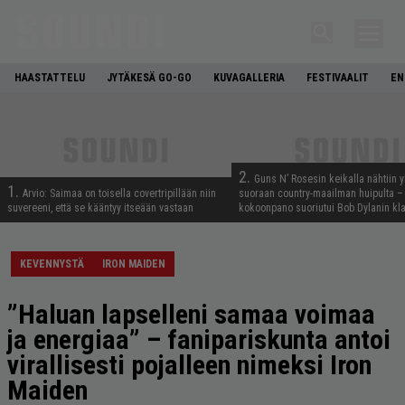
HAASTATTELU
JYTÄKESÄ GO-GO
KUVAGALLERIA
FESTIVAALIT
EN
2.
Guns N’ Rosesin keikalla nähtiin y
1.
Arvio: Saimaa on toisella covertripillään niin
suoraan country-maailman huipulta –
suvereeni, että se kääntyy itseään vastaan
kokoonpano suoriutui Bob Dylanin kl
KEVENNYSTÄ
IRON MAIDEN
”Haluan lapselleni samaa voimaa
ja energiaa” – fanipariskunta antoi
virallisesti pojalleen nimeksi Iron
Maiden