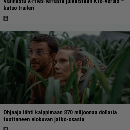
Vanhasta X-Files-leffasta julkaistaan K18-versio –
katso traileri
Ohjaaja lähti kalppimaan 870 miljoonaa dollaria
tuottaneen elokuvan jatko-osasta