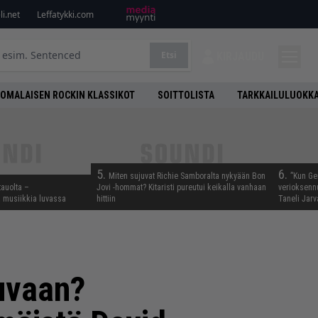
i.net
Leffatykki.com
Etsi
KIRJAUDU
OMALAISEN ROCKIN KLASSIKOT
SOITTOLISTA
TARKKAILULUOKK
5.
6.
Miten sujuvat Richie Samboralta nykyään Bon
”Kun Ge
tauolta –
Jovi -hommat? Kitaristi pureutui keikalla vanhaan
verioksennu
ta musiikkia luvassa
hittiin
Taneli Jarv
uvaan?