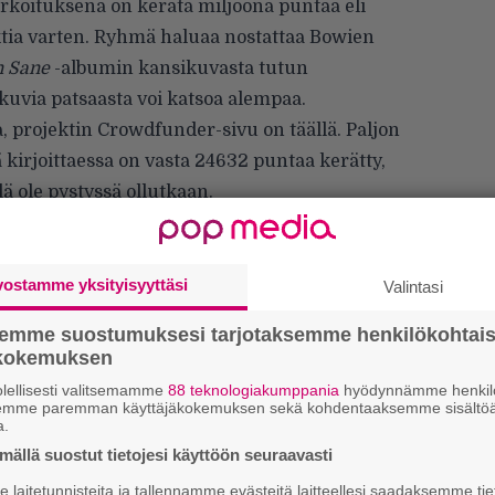
koituksena on kerätä miljoona puntaa eli
tia varten. Ryhmä haluaa nostattaa Bowien
n Sane
-albumin kansikuvasta tutun
uvia patsaasta voi katsoa alempaa.
tua, projektin Crowdfunder-sivu
on täällä
. Paljon
 kirjoittaessa on vasta 24632 puntaa kerätty,
ä ole pystyssä ollutkaan.
vostamme yksityisyyttäsi
Valintasi
semme suostumuksesi tarjotaksemme henkilökohtai
ökokemuksen
lellisesti valitsemamme
88 teknologiakumppania
hyödynnämme henkilö
Uu
semme paremman käyttäjäkokemuksen sekä kohdentaaksemme sisältöä
Va
a.
ry
ällä suostut tietojesi käyttöön seuraavasti
laitetunnisteita ja tallennamme evästeitä laitteellesi saadaksemme tie