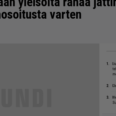
ään yleisöltä rahaa jätt
osoitusta varten
Uu
te
me
Gl
We
S