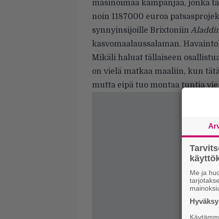
masinoimaa kampanjaa, jonka tar
noin 1187000 euroa patsasprojek
synnyinsijoille Brixtoniin
Aladdi
kasvomaalaussalaman. Havaintok
Mikäli haluat tällaiseen osallis
on vielä matkaa maaliin, kun tätä
mutta eipä tuo montaa tuntia viel
Ar
Tarvit
käytt
Me ja huo
tarjotak
mainoksi
Hyväksym
Käytämme 