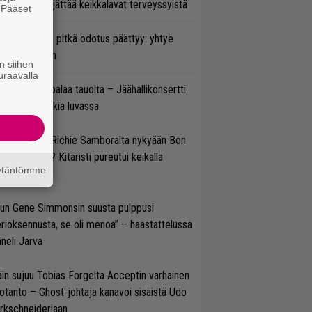
enn Hughes jättää keikkalavat terveyssyistä
. Pääset
e
ezer-fanien pitkä odotus päättyy: yhtye
ulee Suomeen
n siihen
uraavalla
ind Channel palaa tauolta – Jäähallikonsertti
 uutta musiikkia luvassa
ten sujuvat Richie Samboralta nykyään Bon
vi -hommat? Kitaristi pureutui keikalla
äytäntömme
nhaan hittiin
un Gene Simmonsin suusta pulppusi
rioksennusta, se oli menoa” – haastattelussa
neli Jarva
in sujuu Tobias Forgelta Acceptin varhainen
otanto – Ghost-johtaja kanavoi sisäistä Udo
rkschneideriaan