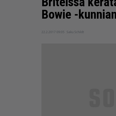
Briteissä kerät
Bowie -kunnian
22.2.2017 09:05
Saku Schildt