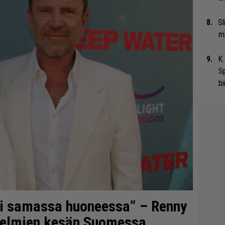
Sl
mi
K.
S
bi
si samassa huoneessa” – Renny
 unelmien kesän Suomessa