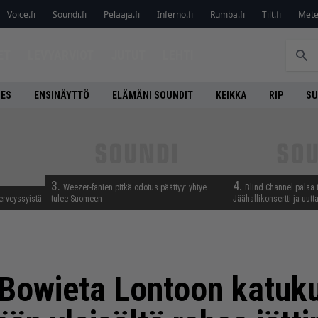
Voice.fi
Soundi.fi
Pelaaja.fi
Inferno.fi
Rumba.fi
Tilt.fi
Metel
ET
LEVYARVIOT
JUTUT
LEHTI
NES
ENSINÄYTTÖ
ELÄMÄNI SOUNDIT
KEIKKA
RIP
SU
3.
4.
Weezer-fanien pitkä odotus päättyy: yhtye
Blind Channel palaa 
erveyssyistä
tulee Suomeen
Jäähallikonsertti ja uut
 Bowieta Lontoon katuk