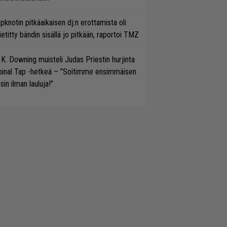
ipknotin pitkäaikaisen dj:n erottamista oli
etitty bändin sisällä jo pitkään, raportoi TMZ
 K. Downing muisteli Judas Priestin hurjinta
pinal Tap -hetkeä – ”Soitimme ensimmäisen
isin ilman lauluja!”