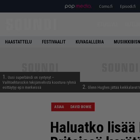
Como.fi
Episodi.fi
ETUSIVU
UUTIS
HAASTATTELU
FESTIVAALIT
KUVAGALLERIA
MUSIIKKIBIS
1.
Uusi superbändi on syntynyt –
Vaihtoehtorockin tekijämiehistä koostuva ryhmä
2.
esittäytyy ep:n merkeissä
Glenn Hughes jättää keikkalavat t
ASIAA
DAVID BOWIE
Haluatko lisää