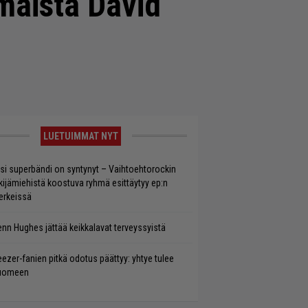
imäistä David
LUETUIMMAT NYT
si superbändi on syntynyt – Vaihtoehtorockin
kijämiehistä koostuva ryhmä esittäytyy ep:n
rkeissä
enn Hughes jättää keikkalavat terveyssyistä
ezer-fanien pitkä odotus päättyy: yhtye tulee
uomeen