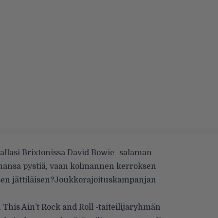
llasi Brixtonissa David Bowie -salaman
ahansa pystiä, vaan kolmannen kerroksen
sen jättiläisen?Joukkorajoituskampanjan
This Ain’t Rock and Roll -taiteilijaryhmän