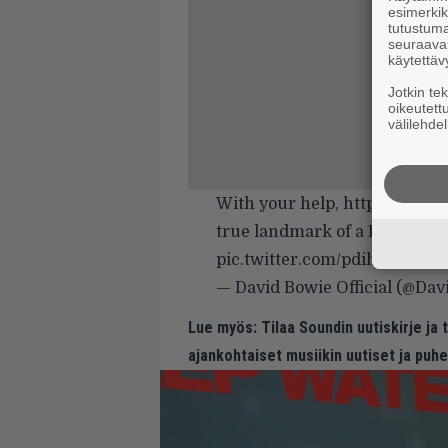
esimerkiks
tutustuma
seuraaval
käytettäv
Jotkin te
oikeutett
välilehdel
With your help,
https://t.co
true landmark of a Bowie me
pic.twitter.com/pdihTRBZm0
— David Bowie Official (@Da
Lue myös:
Tilaa Soundin uutiskirje ja
ajankohtaiset musiikin uutiset ja puh