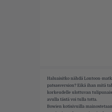
Haluaisitko nähdä Lontoon-matka
patsasversion? Eikä ihan mitä t
korkeudelle ulottuvan tulipunai
avulla tästä voi tulla totta.
Bowien
kotisivuilla
mainostetaan 