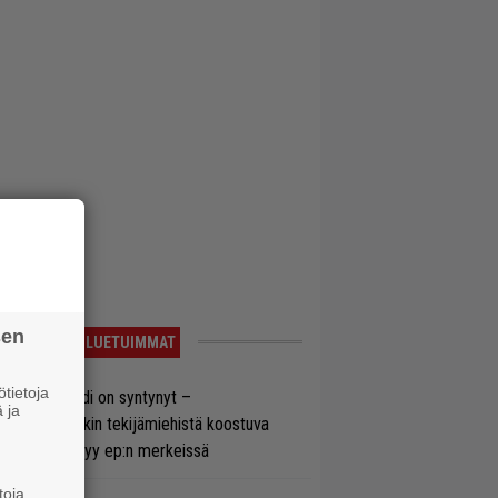
sen
LUETUIMMAT
tietoja
si superbändi on syntynyt –
 ja
ihtoehtorockin tekijämiehistä koostuva
hmä esittäytyy ep:n merkeissä
toja