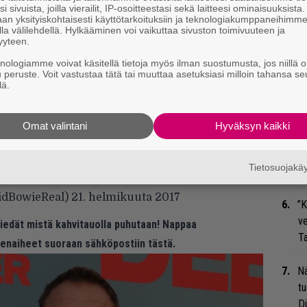
Gl
i sivuista, joilla vierailit, IP-osoitteestasi sekä laitteesi ominaisuuksista
an yksityiskohtaisesti käyttötarkoituksiin ja teknologiakumppaneihimm
la välilehdellä. Hylkääminen voi vaikuttaa sivuston toimivuuteen ja
We
yyteen.
t
knologiamme voivat käsitellä tietoja myös ilman suostumusta, jos niillä o
u peruste. Voit vastustaa tätä tai muuttaa asetuksiasi milloin tahansa se
lä.
Bl
ja
Omat valintani
Hyväksyn kaikki
Mi
/WdNVxS1Rk3
, Brixton will be the site of a
Jo
morial. More here:
https://t.co/ntwMEIP10D
Tietosuojak
va
vidBowieReal)
21. helmikuuta 2017
”K
ve
 tiedät mistä kahvitauolla puhutaan! Nappaa
Ta
eenaiheet suoraan sähköpostiin tästä.
Nä
tu
Di