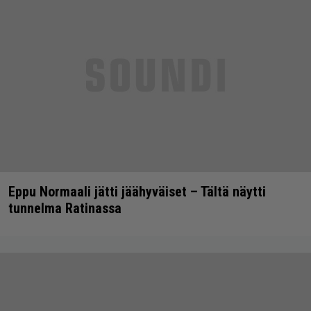
Eppu Normaali jätti jäähyväiset – Tältä näytti
tunnelma Ratinassa