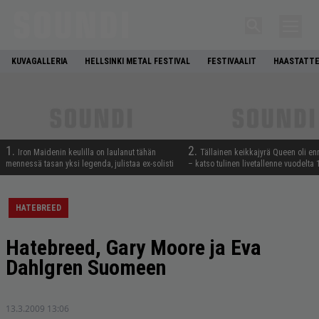
KUVAGALLERIA
HELLSINKI METAL FESTIVAL
FESTIVAALIT
HAASTATTE
1.
2.
Iron Maidenin keulilla on laulanut tähän
Tällainen keikkajyrä Queen oli e
mennessä tasan yksi legenda, julistaa ex-solisti
– katso tulinen livetallenne vuodelta
HATEBREED
Hatebreed, Gary Moore ja Eva
Dahlgren Suomeen
13.3.2009 13:06