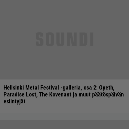
Hellsinki Metal Festival -galleria, osa 2: Opeth,
Paradise Lost, The Kovenant ja muut päätöspäivän
esiintyjät