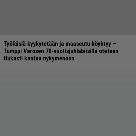
Työläisiä kyykytetään ja maaseutu köyhtyy –
Tumppi Varosen 70-vuotisjuhlabiisillä otetaan
tiukasti kantaa nykymenoon