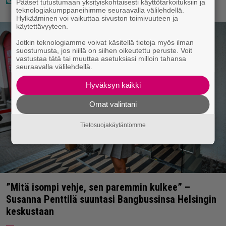
Pääset tutustumaan yksityiskohtaisesti käyttötarkoituksiin ja
teknologiakumppaneihimme seuraavalla välilehdellä.
Hylkääminen voi vaikuttaa sivuston toimivuuteen ja
käytettävyyteen.
Jotkin teknologiamme voivat käsitellä tietoja myös ilman
suostumusta, jos niillä on siihen oikeutettu peruste. Voit
vastustaa tätä tai muuttaa asetuksiasi milloin tahansa
seuraavalla välilehdellä.
Hyväksyn kaikki
Omat valintani
Tietosuojakäytäntömme
”Mitä isompi vehje, sen paremmin kulkee” –
Susanna Penttilä suuntasi Bangbussinsa Helsingin
keskustaan