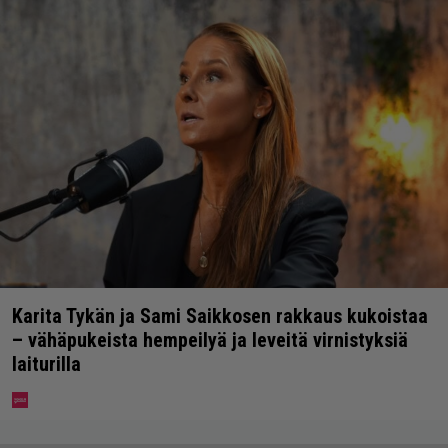
Karita Tykän ja Sami Saikkosen rakkaus kukoistaa
– vähäpukeista hempeilyä ja leveitä virnistyksiä
laiturilla