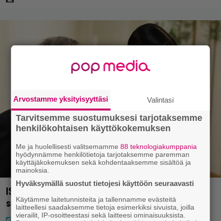
Arvostamme yksityisyyttäsi
Valintasi
Tarvitsemme suostumuksesi tarjotaksemme
henkilökohtaisen käyttökokemuksen
Me ja huolellisesti valitsemamme
88 teknologiakumppania
hyödynnämme henkilötietoja tarjotaksemme paremman
käyttäjäkokemuksen sekä kohdentaaksemme sisältöä ja
mainoksia.
Hyväksymällä suostut tietojesi käyttöön seuraavasti
IS: Hjalliksen ja Jasminen häissä suomalainen
Käytämme laitetunnisteita ja tallennamme evästeitä
supertähti
laitteellesi saadaksemme tietoja esimerkiksi sivuista, joilla
vierailit, IP-osoitteestasi sekä laitteesi ominaisuuksista.