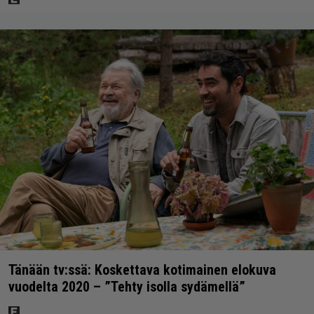
Tänään tv:ssä: Koskettava kotimainen elokuva
vuodelta 2020 – ”Tehty isolla sydämellä”