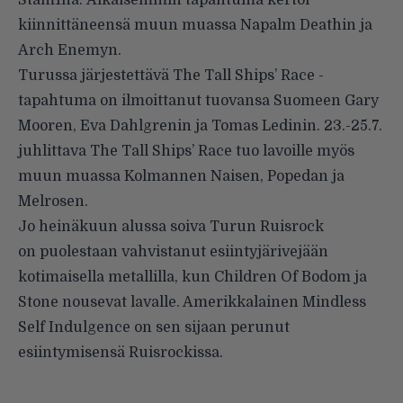
Stam1na. Aikaisemmin tapahtuma kertoi
kiinnittäneensä muun muassa Napalm Deathin ja
Arch Enemyn.
Turussa järjestettävä
The Tall Ships’ Race
-
tapahtuma on ilmoittanut tuovansa Suomeen Gary
Mooren, Eva Dahlgrenin ja Tomas Ledinin. 23.-25.7.
juhlittava The Tall Ships’ Race tuo lavoille myös
muun muassa Kolmannen Naisen, Popedan ja
Melrosen.
Jo heinäkuun alussa soiva Turun
Ruisrock
on puolestaan vahvistanut esiintyjärivejään
kotimaisella metallilla, kun Children Of Bodom ja
Stone nousevat lavalle. Amerikkalainen Mindless
Self Indulgence on sen sijaan perunut
esiintymisensä Ruisrockissa.