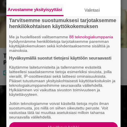
Arvostamme yksityisyyttäsi
Valintasi
Tarvitsemme suostumuksesi tarjotaksemme
henkilökohtaisen käyttökokemuksen
Me ja huolellisesti valitsemamme
88 teknologiakumppania
hyödynnämme henkilötietoja tarjotaksemme paremman
käyttäjäkokemuksen sekä kohdentaaksemme sisältöä ja
mainoksia.
Tältä näyttää Vappu Pimiän perhelomalla
Hyväksymällä suostut tietojesi käyttöön seuraavasti
Portugalissa – ”Kaunis mekko”
Käytämme laitetunnisteita ja tallennamme evästeitä
laitteellesi saadaksemme tietoja esimerkiksi sivuista, joilla
vierailit, IP-osoitteestasi sekä laitteesi ominaisuuksista.
Pääset tutustumaan yksityiskohtaisesti käyttötarkoituksiin ja
teknologiakumppaneihimme seuraavalla välilehdellä.
Hylkääminen voi vaikuttaa sivuston toimivuuteen ja
käytettävyyteen.
Jotkin teknologiamme voivat käsitellä tietoja myös ilman
suostumusta, jos niillä on siihen oikeutettu peruste. Voit
vastustaa tätä tai muuttaa asetuksiasi milloin tahansa
seuraavalla välilehdellä.