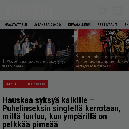
HAASTATTELU
JYTÄKESÄ GO-GO
KUVAGALLERIA
FESTIVAALIT
EN
2.
Uusi superbändi on syntynyt –
1.
Weezer-fanien pitkä odotus päättyy: yhtye
Vaihtoehtorockin tekijämiehistä koos
tulee Suomeen
esittäytyy ep:n merkeissä
ÄÄNTÄ
PUHELINSEKSI
Hauskaa syksyä kaikille –
Puhelinseksin singlellä kerrotaan,
miltä tuntuu, kun ympärillä on
pelkkää pimeää