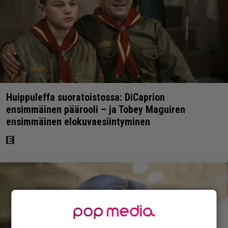
Huippuleffa suoratoistossa: DiCaprion
ensimmäinen päärooli – ja Tobey Maguiren
ensimmäinen elokuvaesiintyminen