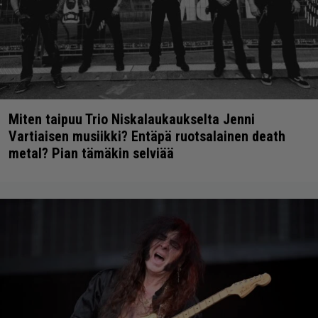
Miten taipuu Trio Niskalaukaukselta Jenni
Vartiaisen musiikki? Entäpä ruotsalainen death
metal? Pian tämäkin selviää