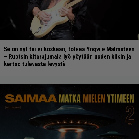
Se on nyt tai ei koskaan, toteaa Yngwie Malmsteen
– Ruotsin kitarajumala lyö pöytään uuden biisin ja
kertoo tulevasta levystä