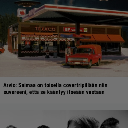
Arvio: Saimaa on toisella covertripillään niin
suvereeni, että se kääntyy itseään vastaan