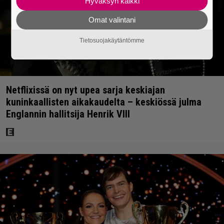
Hyväksyn kaikki
Omat valintani
Tietosuojakäytäntömme
Netflixissä on nyt upea sarja keskiajan
kuninkaallisten aikakaudelta – keskiössä julma
Englannin hallitsija Henrik VIII