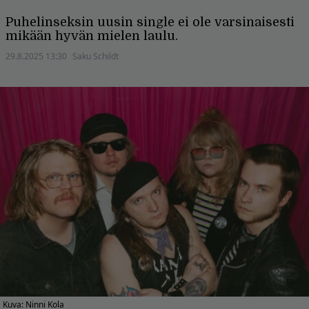
Puhelinseksin uusin single ei ole varsinaisesti
mikään hyvän mielen laulu.
29.8.2025 13:30
Saku Schildt
Kuva: Ninni Kola