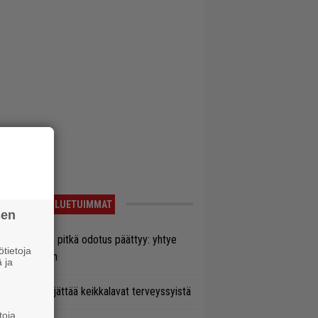
LUETUIMMAT
sen
ezer-fanien pitkä odotus päättyy: yhtye
tietoja
ulee Suomeen
 ja
enn Hughes jättää keikkalavat terveyssyistä
toja