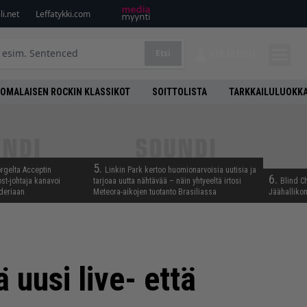
i.net
Leffatykki.com
Etsi
KIRJAUDU
OMALAISEN ROCKIN KLASSIKOT
SOITTOLISTA
TARKKAILULUOKK
5.
rgelta Acceptin
Linkin Park kertoo huomionarvoisia uutisia ja
6.
st-johtaja kanavoi
tarjoaa uutta nähtävää – näin yhtyeeltä irtosi
Blind C
deriaan
Meteora-aikojen tuotanto Brasiliassa
Jäähallikon
 uusi live- että