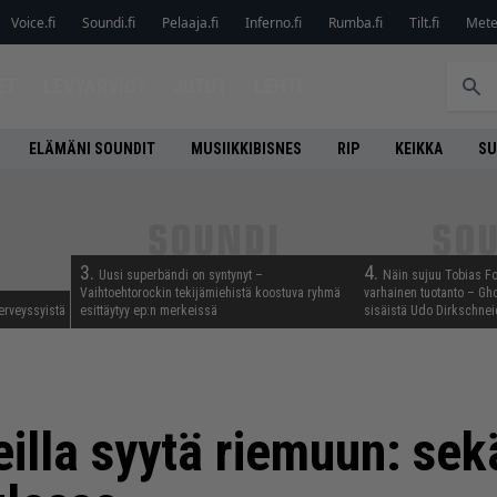
Voice.fi
Soundi.fi
Pelaaja.fi
Inferno.fi
Rumba.fi
Tilt.fi
Metel
ET
LEVYARVIOT
JUTUT
LEHTI
ELÄMÄNI SOUNDIT
MUSIIKKIBISNES
RIP
KEIKKA
SU
3.
4.
Uusi superbändi on syntynyt –
Näin sujuu Tobias Fo
Vaihtoehtorockin tekijämiehistä koostuva ryhmä
varhainen tuotanto – Gho
erveyssyistä
esittäytyy ep:n merkeissä
sisäistä Udo Dirkschnei
lla syytä riemuun: sekä