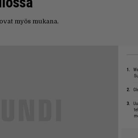
ulossa
 ovat myös mukana.
We
S
Gl
Uu
te
me