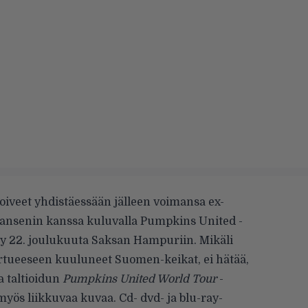
oiveet yhdistäessään jälleen voimansa ex-
Hansenin kanssa kuluvalla Pumpkins United -
yy 22. joulukuuta Saksan Hampuriin. Mikäli
iertueeseen kuuluneet Suomen-keikat, ei hätää,
la taltioidun
Pumpkins United World Tour
-
 myös liikkuvaa kuvaa. Cd- dvd- ja blu-ray-