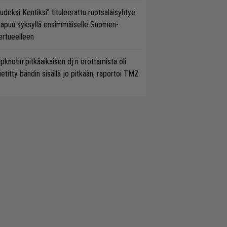
udeksi Kentiksi” tituleerattu ruotsalaisyhtye
aapuu syksyllä ensimmäiselle Suomen-
ertueelleen
ipknotin pitkäaikaisen dj:n erottamista oli
etitty bändin sisällä jo pitkään, raportoi TMZ