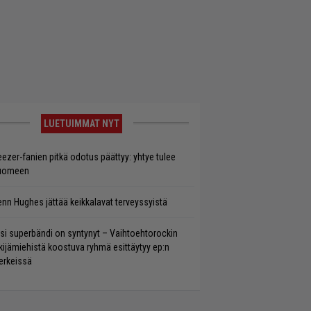
LUETUIMMAT NYT
ezer-fanien pitkä odotus päättyy: yhtye tulee
uomeen
enn Hughes jättää keikkalavat terveyssyistä
si superbändi on syntynyt – Vaihtoehtorockin
kijämiehistä koostuva ryhmä esittäytyy ep:n
rkeissä