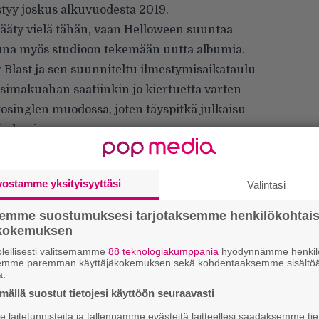
estyy joskus alkuvuodesta 2019.
ääty vielä tähän, vaan Helloween suuntaa
ttuna myös studioon tekemään uutta albumia.
r Blast ja sen suunniteltu ilmestymisaikataulu
simakuahan saatiinkin jo kiertuetta varten
osinglen
muodossa, joten täyspitkä julkaisu
in hyvin.
ikka katsella bändin kesällä heittämää Wacken-
 löydät kokonaisuudessaan
täältä
.
vostamme yksityisyyttäsi
Valintasi
semme suostumuksesi tarjotaksemme henkilökohtai
ökokemuksen
We
lellisesti valitsemamme
88 teknologiakumppania
hyödynnämme henkilö
t
semme paremman käyttäjäkokemuksen sekä kohdentaaksemme sisältöä
a.
Gl
ällä suostut tietojesi käyttöön seuraavasti
laitetunnisteita ja tallennamme evästeitä laitteellesi saadaksemme tie