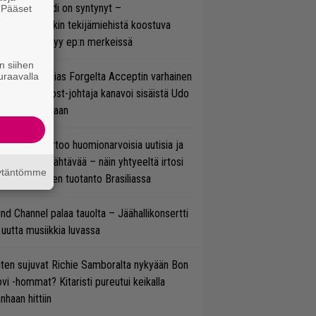
si superbändi on syntynyt –
. Pääset
e
ihtoehtorockin tekijämiehistä koostuva
hmä esittäytyy ep:n merkeissä
n siihen
in sujuu Tobias Forgelta Acceptin varhainen
uraavalla
otanto – Ghost-johtaja kanavoi sisäistä Udo
rkschneideriaan
nkin Park kertoo huomionarvoisia uutisia ja
rjoaa uutta nähtävää – näin yhtyeeltä irtosi
äytäntömme
teora-aikojen tuotanto Brasiliassa
ind Channel palaa tauolta – Jäähallikonsertti
 uutta musiikkia luvassa
ten sujuvat Richie Samboralta nykyään Bon
vi -hommat? Kitaristi pureutui keikalla
nhaan hittiin