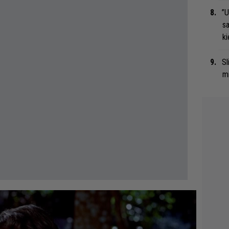
”U
s
ki
Sl
mi