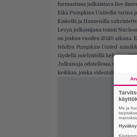
formaatissa julkaistava live ilm
Eikä Pumpkins Unitedin tarina p
Kiskellä ja Hansenilla vahviste
Levyn julkaisijana toimii Nuclea
on joskus vuoden 2020 aikana. E
tehdyn
Pumpkins United
-nimikk
täydellä miehistöllä kelpaa erittä
Julkaisuja odotellessa voikin va
keikkaa, jonka videotaltioinnin
Ar
Tarvit
käytt
Me ja huo
tarjotak
mainoksi
Hyväksym
Käytämme 