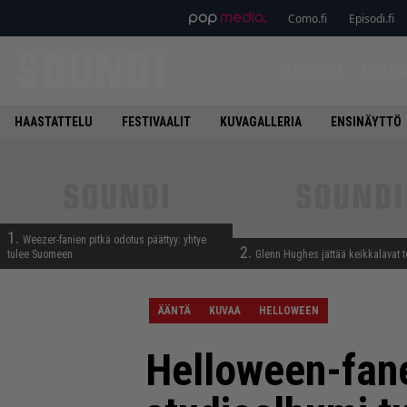
Como.fi
Episodi.fi
ETUSIVU
UUTIS
HAASTATTELU
FESTIVAALIT
KUVAGALLERIA
ENSINÄYTTÖ
1.
Weezer-fanien pitkä odotus päättyy: yhtye
2.
tulee Suomeen
Glenn Hughes jättää keikkalavat t
ÄÄNTÄ
KUVAA
HELLOWEEN
Helloween-fanei