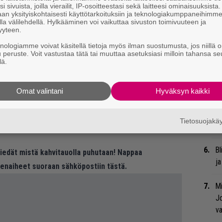
Uu
i sivuista, joilla vierailit, IP-osoitteestasi sekä laitteesi ominaisuuksista
an yksityiskohtaisesti käyttötarkoituksiin ja teknologiakumppaneihimm
Va
la välilehdellä. Hylkääminen voi vaikuttaa sivuston toimivuuteen ja
ry
yyteen.
knologiamme voivat käsitellä tietoja myös ilman suostumusta, jos niillä o
Nä
u peruste. Voit vastustaa tätä tai muuttaa asetuksiasi milloin tahansa se
lä.
tu
Di
Omat valintani
Hyväksyn kaikki
Li
ta
Tietosuojak
Me
Bl
 tiedät mistä kahvitauolla puhutaan! Nappaa
ja
eenaiheet suoraan sähköpostiin tästä.
Mi
Jo
va