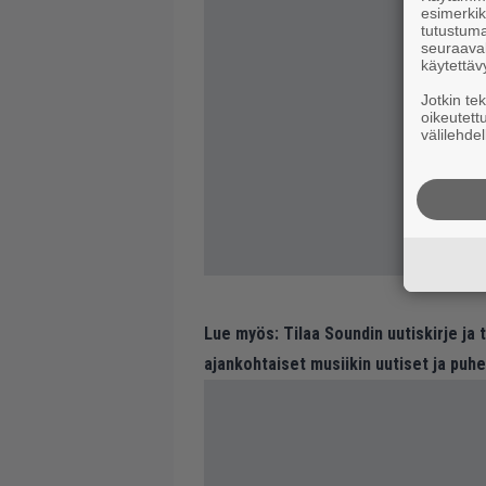
esimerkiks
tutustuma
seuraaval
käytettäv
Jotkin te
oikeutett
välilehdel
Lue myös:
Tilaa Soundin uutiskirje ja
ajankohtaiset musiikin uutiset ja puh