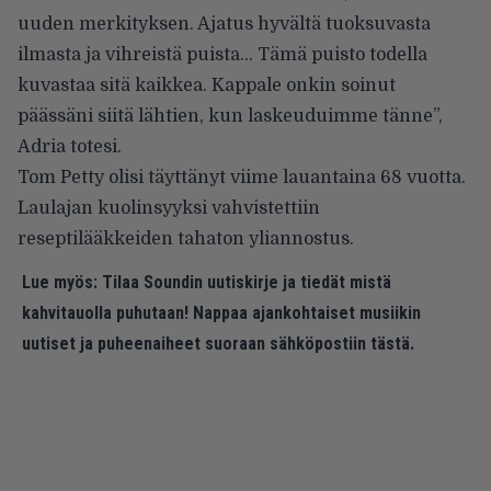
uuden merkityksen. Ajatus hyvältä tuoksuvasta
ilmasta ja vihreistä puista… Tämä puisto todella
kuvastaa sitä kaikkea. Kappale onkin soinut
päässäni siitä lähtien, kun laskeuduimme tänne”,
Adria totesi.
Tom Petty olisi täyttänyt viime lauantaina 68 vuotta.
Laulajan
kuolinsyyksi
vahvistettiin
reseptilääkkeiden tahaton yliannostus.
Lue myös:
Tilaa Soundin uutiskirje ja tiedät mistä
kahvitauolla puhutaan! Nappaa ajankohtaiset musiikin
uutiset ja puheenaiheet suoraan sähköpostiin tästä.