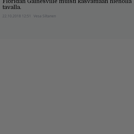
Floridan Gainesville muisti kasvattiaan hienolla
tavalla.
22.10.2018 12:51
Vesa Siltanen