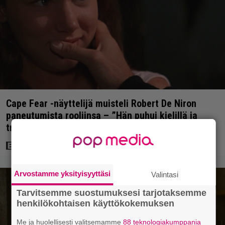
Cape Fear -näyttelijä muisteli Robert De Niron
paneutumista rooliinsa – ”Hän puhui kielillä ja
trailerissa oli urkuri”
Arvostamme yksityisyyttäsi
Valintasi
Tarvitsemme suostumuksesi tarjotaksemme
henkilökohtaisen käyttökokemuksen
Me ja huolellisesti valitsemamme
88 teknologiakumppania