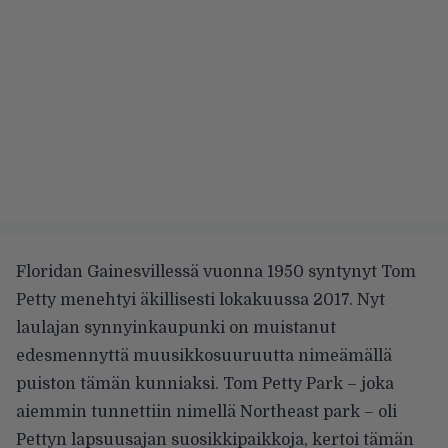
Floridan Gainesvillessä vuonna 1950 syntynyt Tom
Petty
menehtyi
äkillisesti lokakuussa 2017. Nyt
laulajan synnyinkaupunki on muistanut
edesmennyttä muusikkosuuruutta
nimeämällä
puiston
tämän kunniaksi. Tom Petty Park – joka
aiemmin tunnettiin nimellä Northeast park – oli
Pettyn lapsuusajan suosikkipaikkoja, kertoi tämän