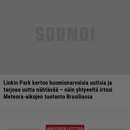
Linkin Park kertoo huomionarvoisia uutisia ja
tarjoaa uutta nähtävää – näin yhtyeeltä irtosi
Meteora-aikojen tuotanto Brasiliassa
AIHEESEEN LIITTYEN