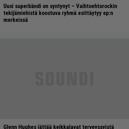
Uusi superbändi on syntynyt – Vaihtoehtorockin
tekijämiehistä koostuva ryhmä esittäytyy ep:n
merkeissä
Glenn Hughes jättää keikkalavat terveyssyistä