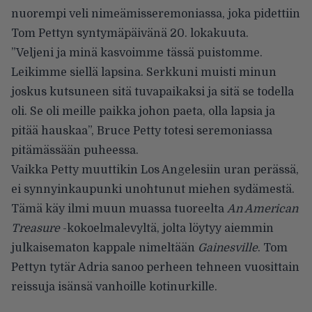
nuorempi veli nimeämisseremoniassa, joka pidettiin
Tom Pettyn syntymäpäivänä 20. lokakuuta.
”Veljeni ja minä kasvoimme tässä puistomme.
Leikimme siellä lapsina. Serkkuni muisti minun
joskus kutsuneen sitä tuvapaikaksi ja sitä se todella
oli. Se oli meille paikka johon paeta, olla lapsia ja
pitää hauskaa”, Bruce Petty totesi seremoniassa
pitämässään puheessa.
Vaikka Petty muuttikin Los Angelesiin uran perässä,
ei synnyinkaupunki unohtunut miehen sydämestä.
Tämä käy ilmi muun muassa tuoreelta
An American
Treasure
-kokoelmalevyltä
, jolta löytyy aiemmin
julkaisematon kappale nimeltään
Gainesville
. Tom
Pettyn tytär Adria sanoo perheen tehneen vuosittain
reissuja isänsä vanhoille kotinurkille.