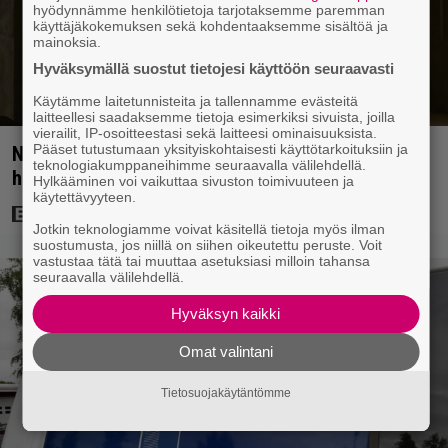
hyödynnämme henkilötietoja tarjotaksemme paremman
käyttäjäkokemuksen sekä kohdentaaksemme sisältöä ja
mainoksia.
Hyväksymällä suostut tietojesi käyttöön seuraavasti
Käytämme laitetunnisteita ja tallennamme evästeitä
laitteellesi saadaksemme tietoja esimerkiksi sivuista, joilla
vierailit, IP-osoitteestasi sekä laitteesi ominaisuuksista.
Pääset tutustumaan yksityiskohtaisesti käyttötarkoituksiin ja
Nyt suoratoistossa: Emilia Clarke 208 miljoonan
teknologiakumppaneihimme seuraavalla välilehdellä.
hittileffassa
Hylkääminen voi vaikuttaa sivuston toimivuuteen ja
käytettävyyteen.
Jotkin teknologiamme voivat käsitellä tietoja myös ilman
suostumusta, jos niillä on siihen oikeutettu peruste. Voit
vastustaa tätä tai muuttaa asetuksiasi milloin tahansa
seuraavalla välilehdellä.
Hyväksyn kaikki
Omat valintani
Tietosuojakäytäntömme