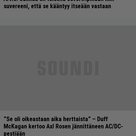
suvereeni, että se kääntyy itseään vastaan
”Se oli oikeastaan aika herttaista” – Duff
McKagan kertoo Axl Rosen jännittäneen AC/DC-
pestiään