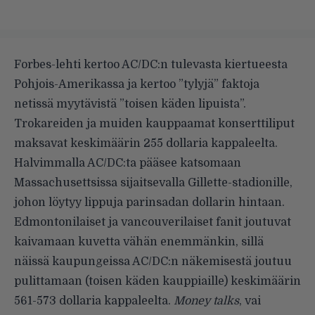
Forbes-lehti kertoo AC/DC:n tulevasta kiertueesta
Pohjois-Amerikassa ja kertoo ”tylyjä” faktoja
netissä myytävistä ”toisen käden lipuista”.
Trokareiden ja muiden kauppaamat konserttiliput
maksavat keskimäärin 255 dollaria kappaleelta.
Halvimmalla AC/DC:ta pääsee katsomaan
Massachusettsissa sijaitsevalla Gillette-stadionille,
johon löytyy lippuja parinsadan dollarin hintaan.
Edmontonilaiset ja vancouverilaiset fanit joutuvat
kaivamaan kuvetta vähän enemmänkin, sillä
näissä kaupungeissa AC/DC:n näkemisestä joutuu
pulittamaan (toisen käden kauppiaille) keskimäärin
561-573 dollaria kappaleelta.
Money talks
, vai