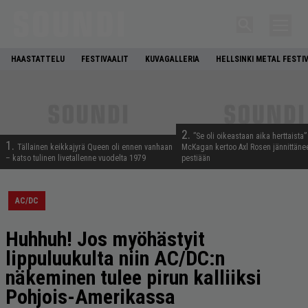
HAASTATTELU
FESTIVAALIT
KUVAGALLERIA
HELLSINKI METAL FESTI
2.
”Se oli oikeastaan aika herttaista”
1.
Tällainen keikkajyrä Queen oli ennen vanhaan
McKagan kertoo Axl Rosen jännittäne
– katso tulinen livetallenne vuodelta 1979
pestiään
AC/DC
Huhhuh! Jos myöhästyit
lippuluukulta niin AC/DC:n
näkeminen tulee pirun kalliiksi
Pohjois-Amerikassa