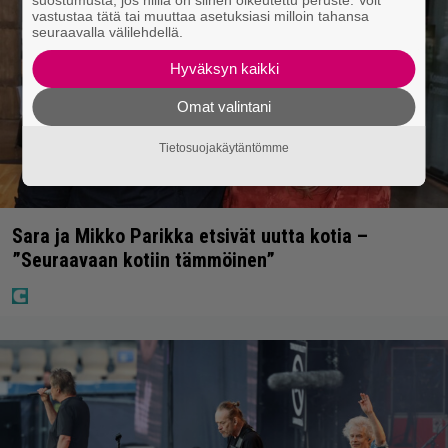
vastustaa tätä tai muuttaa asetuksiasi milloin tahansa
seuraavalla välilehdellä.
Hyväksyn kaikki
Omat valintani
Tietosuojakäytäntömme
Sara ja Mikko Parikka etsivät uutta kotia –
”Seuraavaan kotiin tämmöinen”