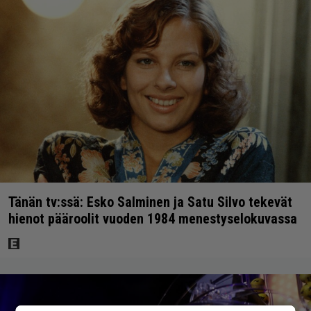
Tänän tv:ssä: Esko Salminen ja Satu Silvo tekevät
hienot pääroolit vuoden 1984 menestyselokuvassa