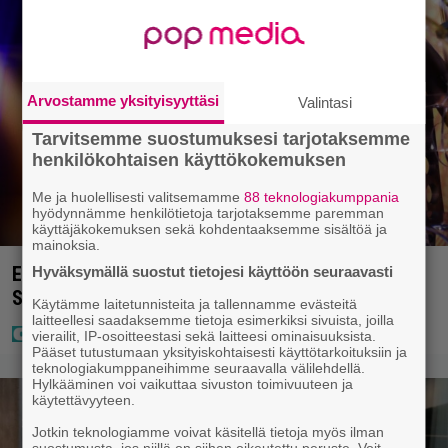
Arvostamme yksityisyyttäsi
Valintasi
Tarvitsemme suostumuksesi tarjotaksemme
henkilökohtaisen käyttökokemuksen
Me ja huolellisesti valitsemamme
88 teknologiakumppania
hyödynnämme henkilötietoja tarjotaksemme paremman
käyttäjäkokemuksen sekä kohdentaaksemme sisältöä ja
mainoksia.
Eurojackpotissa poksahti 32,7 miljoonaa, ja tänne
Hyväksymällä suostut tietojesi käyttöön seuraavasti
Suomen isoin voitto meni
Käytämme laitetunnisteita ja tallennamme evästeitä
laitteellesi saadaksemme tietoja esimerkiksi sivuista, joilla
vierailit, IP-osoitteestasi sekä laitteesi ominaisuuksista.
Pääset tutustumaan yksityiskohtaisesti käyttötarkoituksiin ja
teknologiakumppaneihimme seuraavalla välilehdellä.
Hylkääminen voi vaikuttaa sivuston toimivuuteen ja
käytettävyyteen.
Jotkin teknologiamme voivat käsitellä tietoja myös ilman
suostumusta, jos niillä on siihen oikeutettu peruste. Voit