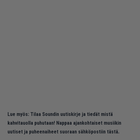
Lue myös:
Tilaa Soundin uutiskirje ja tiedät mistä
kahvitauolla puhutaan! Nappaa ajankohtaiset musiikin
uutiset ja puheenaiheet suoraan sähköpostiin tästä.