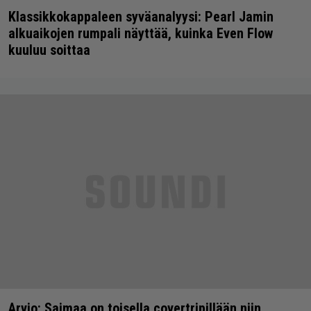
Klassikkokappaleen syväanalyysi: Pearl Jamin
alkuaikojen rumpali näyttää, kuinka Even Flow
kuuluu soittaa
Arvio: Saimaa on toisella covertripillään niin