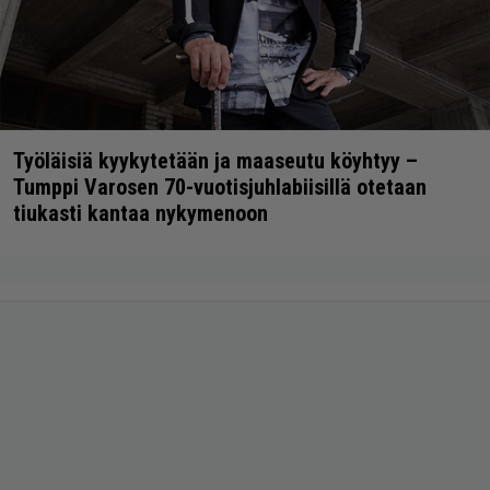
Työläisiä kyykytetään ja maaseutu köyhtyy –
Tumppi Varosen 70-vuotisjuhlabiisillä otetaan
tiukasti kantaa nykymenoon