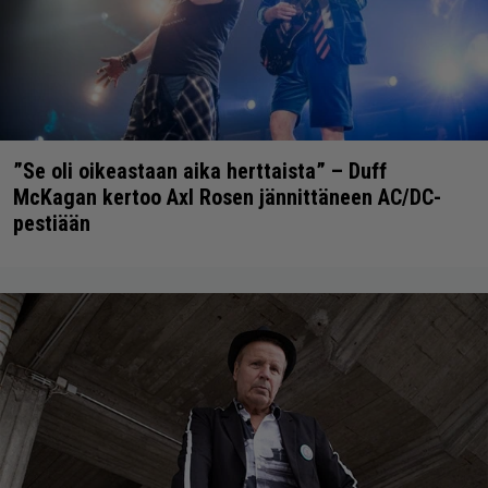
”Se oli oikeastaan aika herttaista” – Duff
McKagan kertoo Axl Rosen jännittäneen AC/DC-
pestiään