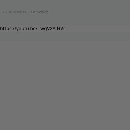
7.3.2019 09:33
Saku Schildt
https://youtu.be/--wgVXA-HVc