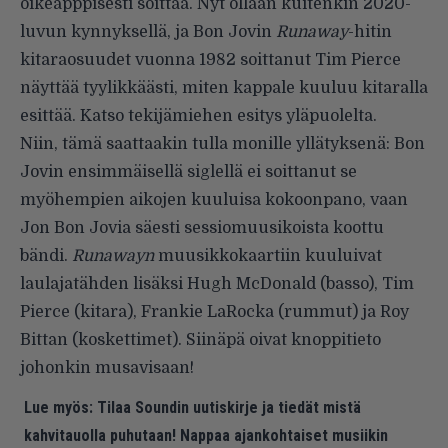
oikeapppisesti soittaa. Nyt ollaan kuitenkin 2020-
luvun kynnyksellä, ja Bon Jovin
Runaway
-hitin
kitaraosuudet vuonna 1982 soittanut Tim Pierce
näyttää tyylikkäästi, miten kappale kuuluu kitaralla
esittää. Katso tekijämiehen esitys yläpuolelta.
Niin, tämä saattaakin tulla monille yllätyksenä: Bon
Jovin ensimmäisellä siglellä ei soittanut se
myöhempien aikojen kuuluisa kokoonpano, vaan
Jon Bon Jovia säesti sessiomuusikoista koottu
bändi.
Runawayn
muusikkokaartiin kuuluivat
laulajatähden lisäksi Hugh McDonald (basso), Tim
Pierce (kitara), Frankie LaRocka (rummut) ja Roy
Bittan (koskettimet). Siinäpä oivat knoppitieto
johonkin musavisaan!
Lue myös:
Tilaa Soundin uutiskirje ja tiedät mistä
kahvitauolla puhutaan! Nappaa ajankohtaiset musiikin