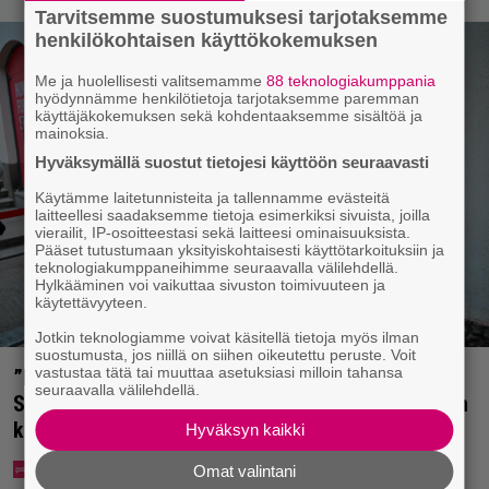
Tarvitsemme suostumuksesi tarjotaksemme
henkilökohtaisen käyttökokemuksen
Me ja huolellisesti valitsemamme
88 teknologiakumppania
hyödynnämme henkilötietoja tarjotaksemme paremman
käyttäjäkokemuksen sekä kohdentaaksemme sisältöä ja
mainoksia.
Hyväksymällä suostut tietojesi käyttöön seuraavasti
Käytämme laitetunnisteita ja tallennamme evästeitä
laitteellesi saadaksemme tietoja esimerkiksi sivuista, joilla
vierailit, IP-osoitteestasi sekä laitteesi ominaisuuksista.
Pääset tutustumaan yksityiskohtaisesti käyttötarkoituksiin ja
teknologiakumppaneihimme seuraavalla välilehdellä.
Hylkääminen voi vaikuttaa sivuston toimivuuteen ja
käytettävyyteen.
Jotkin teknologiamme voivat käsitellä tietoja myös ilman
suostumusta, jos niillä on siihen oikeutettu peruste. Voit
vastustaa tätä tai muuttaa asetuksiasi milloin tahansa
”Mitä isompi vehje, sen paremmin kulkee” –
seuraavalla välilehdellä.
Susanna Penttilä suuntasi Bangbussinsa Helsingin
keskustaan
Hyväksyn kaikki
Omat valintani