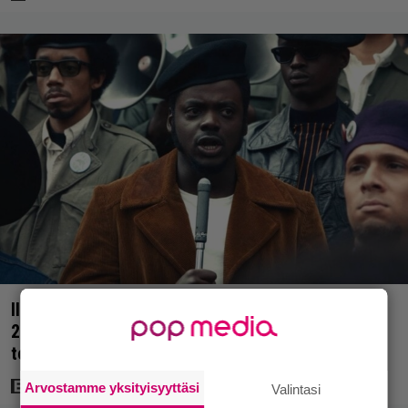
Illalla tv:ssä: Raskas rooli jätti jälkensä – vuoden
2021 tosipohjaisen elokuvan tähti hakeutui
terapiaan
Arvostamme yksityisyyttäsi
Valintasi