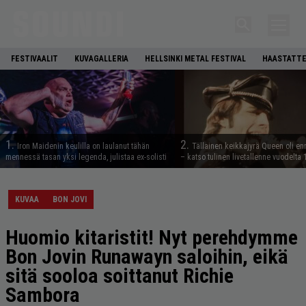
FESTIVAALIT
KUVAGALLERIA
HELLSINKI METAL FESTIVAL
HAASTATTE
1.
2.
Iron Maidenin keulilla on laulanut tähän
Tällainen keikkajyrä Queen oli e
mennessä tasan yksi legenda, julistaa ex-solisti
– katso tulinen livetallenne vuodelta
KUVAA
BON JOVI
Huomio kitaristit! Nyt perehdymme
Bon Jovin Runawayn saloihin, eikä
sitä sooloa soittanut Richie
Sambora