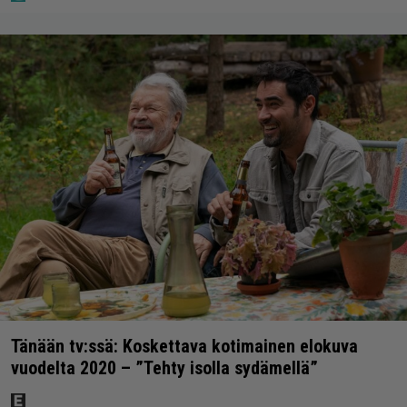
Tänään tv:ssä: Koskettava kotimainen elokuva
vuodelta 2020 – ”Tehty isolla sydämellä”