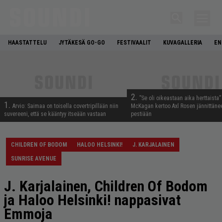
HAASTATTELU
JYTÄKESÄ GO-GO
FESTIVAALIT
KUVAGALLERIA
EN
2.
”Se oli oikeastaan aika herttaista”
1.
Arvio: Saimaa on toisella covertripillään niin
McKagan kertoo Axl Rosen jännittäne
suvereeni, että se kääntyy itseään vastaan
pestiään
CHILDREN OF BODOM
HALOO HELSINKI!
J. KARJALAINEN
SUNRISE AVENUE
J. Karjalainen, Children Of Bodom
ja Haloo Helsinki! nappasivat
Emmoja