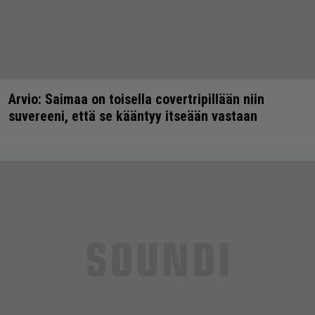
Arvio: Saimaa on toisella covertripillään niin
suvereeni, että se kääntyy itseään vastaan