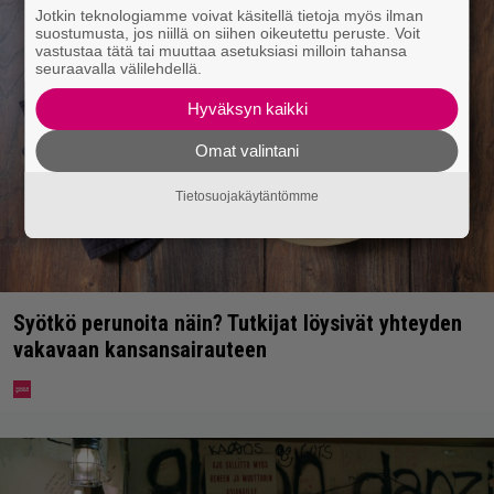
Jotkin teknologiamme voivat käsitellä tietoja myös ilman
suostumusta, jos niillä on siihen oikeutettu peruste. Voit
vastustaa tätä tai muuttaa asetuksiasi milloin tahansa
seuraavalla välilehdellä.
Hyväksyn kaikki
Omat valintani
Tietosuojakäytäntömme
Syötkö perunoita näin? Tutkijat löysivät yhteyden
vakavaan kansansairauteen