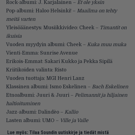
Rock-albumi: J. Karjalainen –
Et ole yksin
Pop-albumi: Haloo Helsinki! –
Maailma on tehty
meitä varten
Yleisöäänestys: Musiikkivideo: Cheek –
Timantit on
ikuisia
Vuoden myydyin albumi: Cheek –
Kuka muu muka
Vienti-Emma: Sunrise Avenue
Erikois-Emmat: Sakari Kukko ja Pekka Sipilä
Kriitikoiden valinta: Risto
Vuoden tuottaja: MGI Henri Lanz
Klassinen albumi: Ismo Eskelinen –
Bach Eskelinen
Etnoalbumi: Juuri & Juuri –
Pelimannit ja hiljainen
haltioituminen
Jazz-albumi: Dalindèo –
Kallio
Lasten albumi: UMO –
Ville ja Valle
Lue myös:
Tilaa Soundin uutiskirje ja tiedät mistä