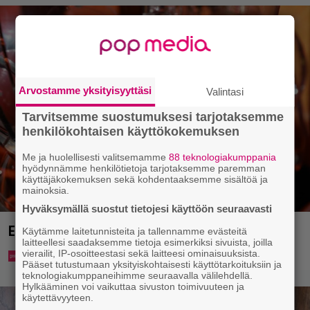
Arvostamme yksityisyyttäsi
Valintasi
Tarvitsemme suostumuksesi tarjotaksemme
henkilökohtaisen käyttökokemuksen
Me ja huolellisesti valitsemamme
88 teknologiakumppania
hyödynnämme henkilötietoja tarjotaksemme paremman
käyttäjäkokemuksen sekä kohdentaaksemme sisältöä ja
mainoksia.
Hyväksymällä suostut tietojesi käyttöön seuraavasti
Eurojackpotista 80 000 euroa Suomeen – tänne
Käytämme laitetunnisteita ja tallennamme evästeitä
laitteellesi saadaksemme tietoja esimerkiksi sivuista, joilla
vierailit, IP-osoitteestasi sekä laitteesi ominaisuuksista.
Pääset tutustumaan yksityiskohtaisesti käyttötarkoituksiin ja
teknologiakumppaneihimme seuraavalla välilehdellä.
Hylkääminen voi vaikuttaa sivuston toimivuuteen ja
käytettävyyteen.