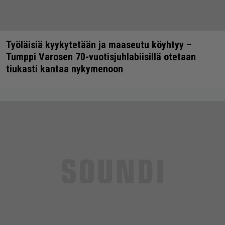
Työläisiä kyykytetään ja maaseutu köyhtyy –
Tumppi Varosen 70-vuotisjuhlabiisillä otetaan
tiukasti kantaa nykymenoon