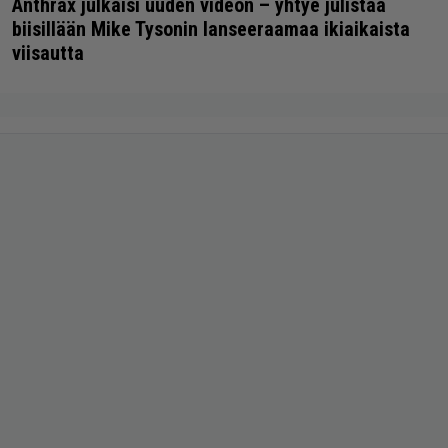
Anthrax julkaisi uuden videon – yhtye julistaa
biisillään Mike Tysonin lanseeraamaa ikiaikaista
viisautta