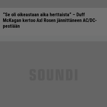
”Se oli oikeastaan aika herttaista” – Duff
McKagan kertoo Axl Rosen jännittäneen AC/DC-
pestiään