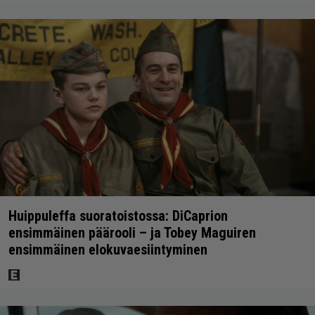
Huippuleffa suoratoistossa: DiCaprion
ensimmäinen päärooli – ja Tobey Maguiren
ensimmäinen elokuvaesiintyminen