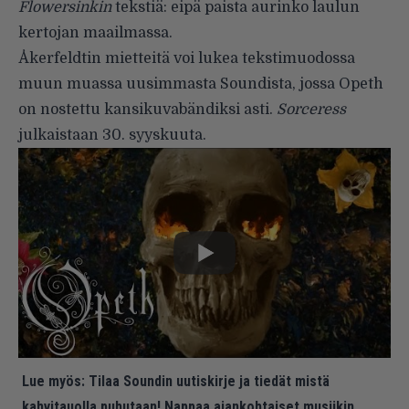
Flowersinkin
tekstiä: eipä paista aurinko laulun
kertojan maailmassa.
Åkerfeldtin mietteitä voi lukea tekstimuodossa
muun muassa uusimmasta Soundista, jossa Opeth
on nostettu kansikuvabändiksi asti.
Sorceress
julkaistaan 30. syyskuuta.
Lue myös:
Tilaa Soundin uutiskirje ja tiedät mistä
kahvitauolla puhutaan! Nappaa ajankohtaiset musiikin