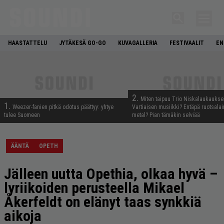
HAASTATTELU
JYTÄKESÄ GO-GO
KUVAGALLERIA
FESTIVAALIT
EN
2.
Miten taipuu Trio Niskalaukaukse
1.
Weezer-fanien pitkä odotus päättyy: yhtye
Vartiaisen musiikki? Entäpä ruotsala
tulee Suomeen
metal? Pian tämäkin selviää
ÄÄNTÄ
OPETH
Jälleen uutta Opethia, olkaa hyvä –
lyriikoiden perusteella Mikael
Åkerfeldt on elänyt taas synkkiä
aikoja