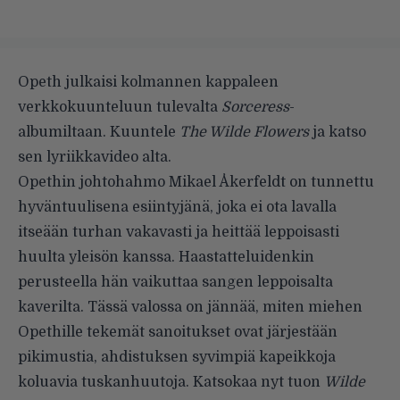
Opeth julkaisi kolmannen kappaleen
verkkokuunteluun tulevalta
Sorceress
-
albumiltaan. Kuuntele
The Wilde Flowers
ja katso
sen lyriikkavideo alta.
Opethin johtohahmo Mikael Åkerfeldt on tunnettu
hyväntuulisena esiintyjänä, joka ei ota lavalla
itseään turhan vakavasti ja heittää leppoisasti
huulta yleisön kanssa. Haastatteluidenkin
perusteella hän vaikuttaa sangen leppoisalta
kaverilta. Tässä valossa on jännää, miten miehen
Opethille tekemät sanoitukset ovat järjestään
pikimustia, ahdistuksen syvimpiä kapeikkoja
koluavia tuskanhuutoja. Katsokaa nyt tuon
Wilde