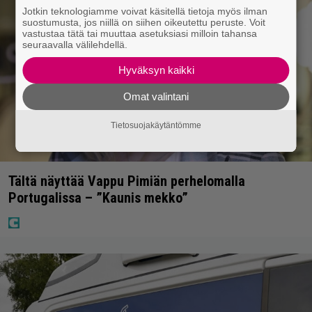
Jotkin teknologiamme voivat käsitellä tietoja myös ilman
suostumusta, jos niillä on siihen oikeutettu peruste. Voit
vastustaa tätä tai muuttaa asetuksiasi milloin tahansa
seuraavalla välilehdellä.
Hyväksyn kaikki
Omat valintani
Tietosuojakäytäntömme
Tältä näyttää Vappu Pimiän perhelomalla
Portugalissa – ”Kaunis mekko”