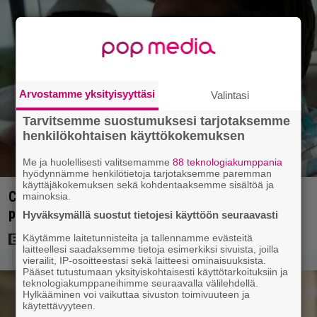
Arvostamme yksityisyyttäsi
Valintasi
Tarvitsemme suostumuksesi tarjotaksemme
henkilökohtaisen käyttökokemuksen
Me ja huolellisesti valitsemamme
88 teknologiakumppania
hyödynnämme henkilötietoja tarjotaksemme paremman
käyttäjäkokemuksen sekä kohdentaaksemme sisältöä ja
Clint Eastwood näytti Kevin Costnerille kaapin
mainoksia.
paikan hyvin yksinkertaisella toimenpiteellä
Hyväksymällä suostut tietojesi käyttöön seuraavasti
Käytämme laitetunnisteita ja tallennamme evästeitä
laitteellesi saadaksemme tietoja esimerkiksi sivuista, joilla
vierailit, IP-osoitteestasi sekä laitteesi ominaisuuksista.
Pääset tutustumaan yksityiskohtaisesti käyttötarkoituksiin ja
teknologiakumppaneihimme seuraavalla välilehdellä.
Hylkääminen voi vaikuttaa sivuston toimivuuteen ja
käytettävyyteen.