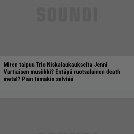
Miten taipuu Trio Niskalaukaukselta Jenni
Vartiaisen musiikki? Entäpä ruotsalainen death
metal? Pian tämäkin selviää