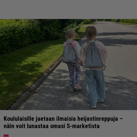
Koululaisille jaetaan ilmaisia heijastinreppuja –
näin voit lunastaa omasi S-marketista