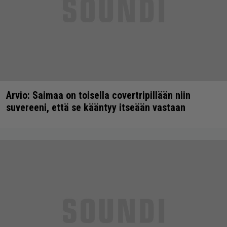
Arvio: Saimaa on toisella covertripillään niin
suvereeni, että se kääntyy itseään vastaan