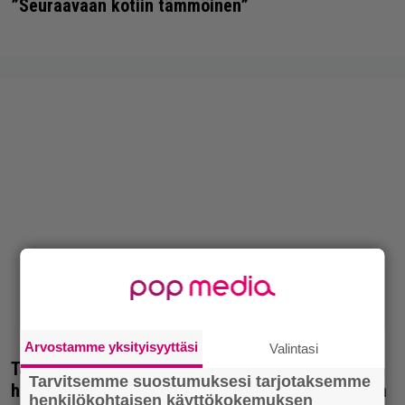
”Seuraavaan kotiin tämmöinen”
Arvostamme yksityisyyttäsi
Valintasi
Tänän tv:ssä: Esko Salminen ja Satu Silvo tekevät
Tarvitsemme suostumuksesi tarjotaksemme
hienot pääroolit vuoden 1984 menestyselokuvassa
henkilökohtaisen käyttökokemuksen