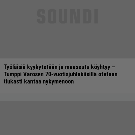
Työläisiä kyykytetään ja maaseutu köyhtyy –
Tumppi Varosen 70-vuotisjuhlabiisillä otetaan
tiukasti kantaa nykymenoon