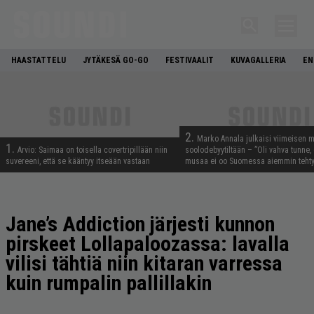
HAASTATTELU
JYTÄKESÄ GO-GO
FESTIVAALIT
KUVAGALLERIA
EN
2.
Marko Annala julkaisi viimeisen m
1.
Arvio: Saimaa on toisella covertripillään niin
soolodebyytiltään – ”Oli vahva tunne, e
suvereeni, että se kääntyy itseään vastaan
musaa ei oo Suomessa aiemmin tehty
Jane’s Addiction järjesti kunnon
pirskeet Lollapaloozassa: lavalla
vilisi tähtiä niin kitaran varressa
kuin rumpalin pallillakin