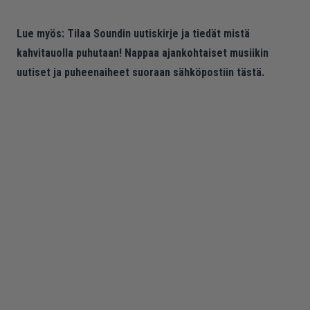
Lue myös:
Tilaa Soundin uutiskirje ja tiedät mistä
kahvitauolla puhutaan! Nappaa ajankohtaiset musiikin
uutiset ja puheenaiheet suoraan sähköpostiin tästä.