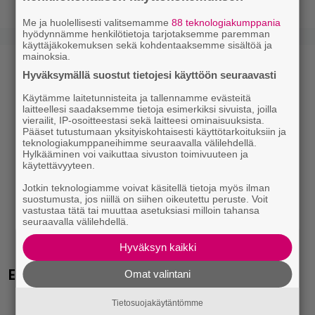
Me ja huolellisesti valitsemamme
88 teknologiakumppania
hyödynnämme henkilötietoja tarjotaksemme paremman
käyttäjäkokemuksen sekä kohdentaaksemme sisältöä ja
mainoksia.
Hyväksymällä suostut tietojesi käyttöön seuraavasti
Käytämme laitetunnisteita ja tallennamme evästeitä
laitteellesi saadaksemme tietoja esimerkiksi sivuista, joilla
vierailit, IP-osoitteestasi sekä laitteesi ominaisuuksista.
Pääset tutustumaan yksityiskohtaisesti käyttötarkoituksiin ja
teknologiakumppaneihimme seuraavalla välilehdellä.
Hylkääminen voi vaikuttaa sivuston toimivuuteen ja
käytettävyyteen.
Jotkin teknologiamme voivat käsitellä tietoja myös ilman
suostumusta, jos niillä on siihen oikeutettu peruste. Voit
vastustaa tätä tai muuttaa asetuksiasi milloin tahansa
seuraavalla välilehdellä.
Hyväksyn kaikki
Eurojackpotista 80 000 euroa Suomeen – tänne
Omat valintani
Tietosuojakäytäntömme