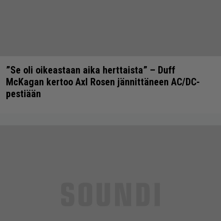
”Se oli oikeastaan aika herttaista” – Duff
McKagan kertoo Axl Rosen jännittäneen AC/DC-
pestiään