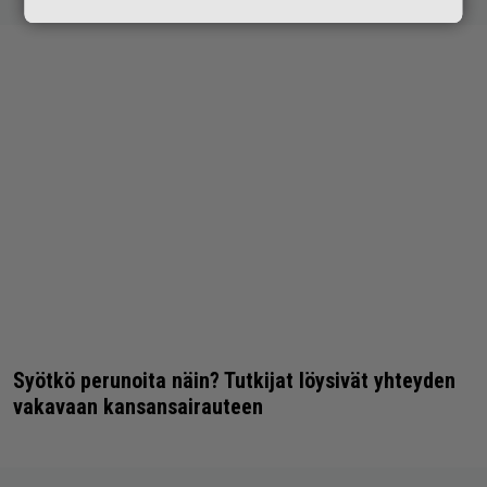
Syötkö perunoita näin? Tutkijat löysivät yhteyden
vakavaan kansansairauteen