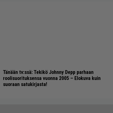
Tänään tv:ssä: Tekikö Johnny Depp parhaan
roolisuorituksensa vuonna 2005 – Elokuva kuin
suoraan satukirjasta!