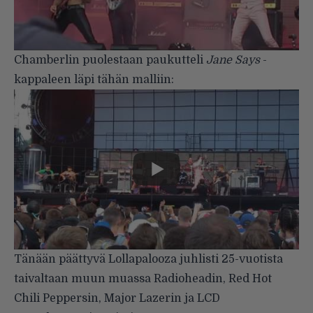
Chamberlin puolestaan paukutteli
Jane Says
-
kappaleen läpi tähän malliin:
Tänään päättyvä Lollapalooza juhlisti 25-vuotista
taivaltaan muun muassa Radioheadin, Red Hot
Chili Peppersin, Major Lazerin ja LCD