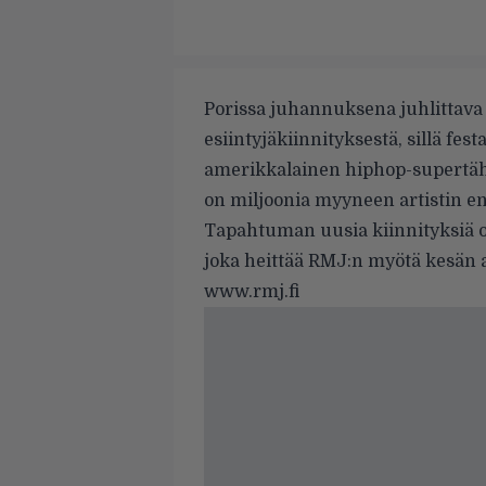
Porissa juhannuksena juhlittava
esiintyjäkiinnityksestä, sillä fe
amerikkalainen hiphop-supertäht
on miljoonia myyneen artistin 
Tapahtuman uusia kiinnityksiä o
joka heittää RMJ:n myötä kesän 
www.rmj.fi