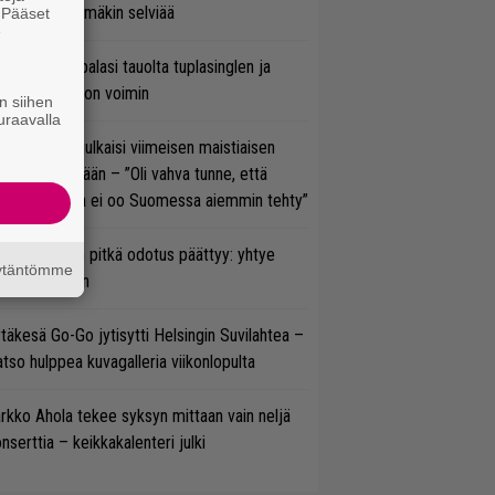
tal? Pian tämäkin selviää
. Pääset
e
ind Channel palasi tauolta tuplasinglen ja
yttävän videon voimin
n siihen
uraavalla
rko Annala julkaisi viimeisen maistiaisen
olodebyytiltään – ”Oli vahva tunne, että
llaista musaa ei oo Suomessa aiemmin tehty”
ezer-fanien pitkä odotus päättyy: yhtye
äytäntömme
ulee Suomeen
täkesä Go-Go jytisytti Helsingin Suvilahtea –
tso hulppea kuvagalleria viikonlopulta
rkko Ahola tekee syksyn mittaan vain neljä
nserttia – keikkakalenteri julki