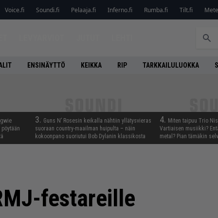
Voice.fi
Soundi.fi
Pelaaja.fi
Inferno.fi
Rumba.fi
Tilt.fi
Metel
ET
LEVYARVIOT
JUTUT
LEHTI
ALIT
ENSINÄYTTÖ
KEIKKA
RIP
TARKKAILULUOKKA
3.
4.
ngwie
Guns N’ Rosesin keikalla nähtiin yllätysvieras
Miten taipuu Trio Ni
ö pöytään
suoraan country-maailman huipulta – näin
Vartiaisen musiikki? En
tä
kokoonpano suoriutui Bob Dylanin klassikosta
metal? Pian tämäkin sel
MJ-festareille