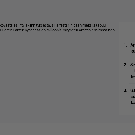
kovasta esiintyjäkiinnityksestä, sillä festarin päänimeksi saapuu
n Corey Carter. Kyseessä on miljoonia myyneen artistin ensimmäinen
Ar
su
Se
– 
ke
Gu
su
ko