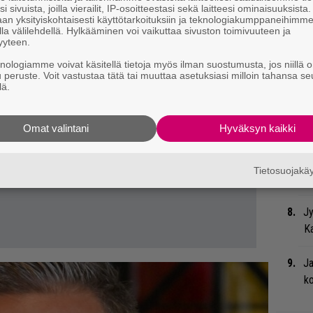
me
i sivuista, joilla vierailit, IP-osoitteestasi sekä laitteesi ominaisuuksista
an yksityiskohtaisesti käyttötarkoituksiin ja teknologiakumppaneihimm
la välilehdellä. Hylkääminen voi vaikuttaa sivuston toimivuuteen ja
Bl
yyteen.
nä
knologiamme voivat käsitellä tietoja myös ilman suostumusta, jos niillä o
u peruste. Voit vastustaa tätä tai muuttaa asetuksiasi milloin tahansa se
lä.
Ma
so
tä
Omat valintani
Hyväksyn kaikki
We
Tietosuojak
t
Jy
Ka
Ja
ko