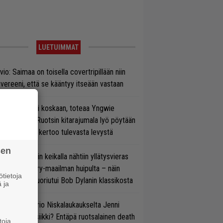
LUETUIMMAT
vio: Saimaa on toisella covertripillään niin
vereeni, että se kääntyy itseään vastaan
 on nyt tai ei koskaan, toteaa Yngwie
lmsteen – Ruotsin kitarajumala lyö pöytään
den biisin ja kertoo tulevasta levystä
sen
ns N’ Rosesin keikalla nähtiin yllätysvieras
oraan country-maailman huipulta – näin
tietoja
koonpano suoriutui Bob Dylanin klassikosta
 ja
ten taipuu Trio Niskalaukaukselta Jenni
rtiaisen musiikki? Entäpä ruotsalainen death
toja