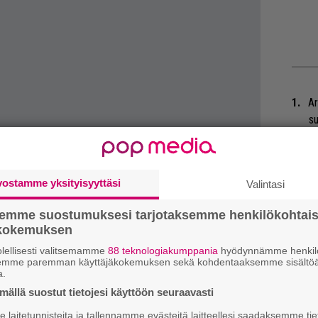
Ar
su
Se
Ma
vostamme yksityisyyttäsi
Valintasi
uu
semme suostumuksesi tarjotaksemme henkilökohtai
 tiedät mistä kahvitauolla puhutaan! Nappaa
Gu
ökokemuksen
eenaiheet suoraan sähköpostiin tästä.
su
lellisesti valitsemamme
88 teknologiakumppania
hyödynnämme henkilö
ko
semme paremman käyttäjäkokemuksen sekä kohdentaaksemme sisältöä
a.
Mi
ällä suostut tietojesi käyttöön seuraavasti
Va
laitetunnisteita ja tallennamme evästeitä laitteellesi saadaksemme tie