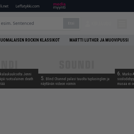
i.net
Leffatykki.com
Etsi
KIRJAUDU
SUOMALAISEN ROCKIN KLASSIKOT
MARTTI LUTHER JA MUOVIPUSSI
6.
skalaukaukselta Jenni
Marko A
5.
täpä ruotsalainen death
Blind Channel palasi tauolta tuplasinglen ja
soolodebyyt
viää
näyttävän videon voimin
musaa ei o