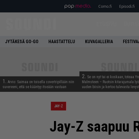
Como.fi
Episodi.fi
ETUSIVU
UUTIS
JYTÄKESÄ GO-GO
HAASTATTELU
KUVAGALLERIA
FESTIVA
2.
Se on nyt tai ei koskaan, toteaa Y
1.
Arvio: Saimaa on toisella covertripillään niin
Malmsteen – Ruotsin kitarajumala ly
suvereeni, että se kääntyy itseään vastaan
uuden biisin ja kertoo tulevasta levys
JAY-Z
Jay-Z saapuu R