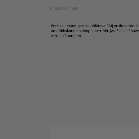
31.3.2008 21:04
Porissa juhannuksena juhlittava RMJ on ilmoittanut 
amerikkalainen hiphop-supertähti Jay-Z alias Shaw
vierailu Suomeen.