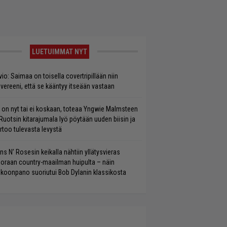
LUETUIMMAT NYT
vio: Saimaa on toisella covertripillään niin
vereeni, että se kääntyy itseään vastaan
 on nyt tai ei koskaan, toteaa Yngwie Malmsteen
Ruotsin kitarajumala lyö pöytään uuden biisin ja
rtoo tulevasta levystä
ns N’ Rosesin keikalla nähtiin yllätysvieras
oraan country-maailman huipulta – näin
koonpano suoriutui Bob Dylanin klassikosta