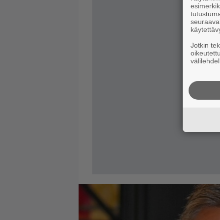
esimerkiks
tutustuma
seuraaval
käytettäv
Jotkin te
oikeutett
välilehdel