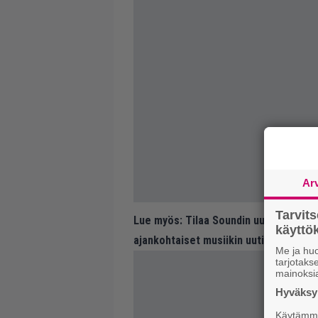
Ar
Tarvit
Lue myös:
Tilaa Soundin uutiskirje ja
käytt
ajankohtaiset musiikin uutiset ja puh
Me ja huo
tarjotak
mainoksi
Hyväksym
Käytämme 