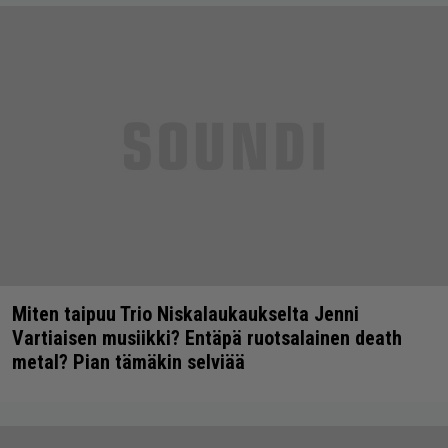
Miten taipuu Trio Niskalaukaukselta Jenni
Vartiaisen musiikki? Entäpä ruotsalainen death
metal? Pian tämäkin selviää