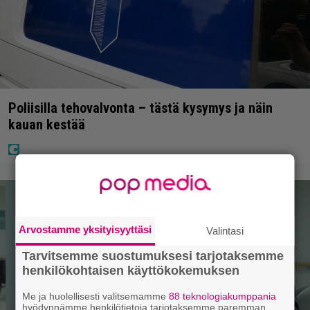
Poliisilla tehovalvonta – tästä kysymys ja näin
kauan kestää
Arvostamme yksityisyyttäsi
Valintasi
Tarvitsemme suostumuksesi tarjotaksemme
henkilökohtaisen käyttökokemuksen
Me ja huolellisesti valitsemamme
88 teknologiakumppania
hyödynnämme henkilötietoja tarjotaksemme paremman