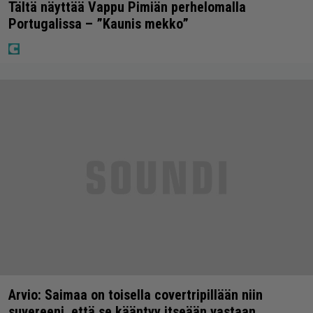
Tältä näyttää Vappu Pimiän perhelomalla
Portugalissa – ”Kaunis mekko”
Arvio: Saimaa on toisella covertripillään niin
suvereeni, että se kääntyy itseään vastaan