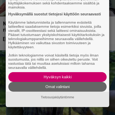
käyttäjäkokemuksen sekä kohdentaaksemme sisältöä ja
mainoksia.
Hyväksymällä suostut tietojesi käyttöön seuraavasti
Käytämme laitetunnisteita ja tallennamme evästeitä
Nyt Netflixissä: Yksi viime vuosien parhaista
laitteellesi saadaksemme tietoja esimerkiksi sivuista, joilla
rikossarjoista – IMDB-arvio 8,8
vierailit, IP-osoitteestasi sekä laitteesi ominaisuuksista.
Pääset tutustumaan yksityiskohtaisesti käyttötarkoituksiin ja
teknologiakumppaneihimme seuraavalla välilehdellä.
Hylkääminen voi vaikuttaa sivuston toimivuuteen ja
käytettävyyteen.
Jotkin teknologiamme voivat käsitellä tietoja myös ilman
suostumusta, jos niillä on siihen oikeutettu peruste. Voit
vastustaa tätä tai muuttaa asetuksiasi milloin tahansa
seuraavalla välilehdellä.
Hyväksyn kaikki
Omat valintani
Tietosuojakäytäntömme