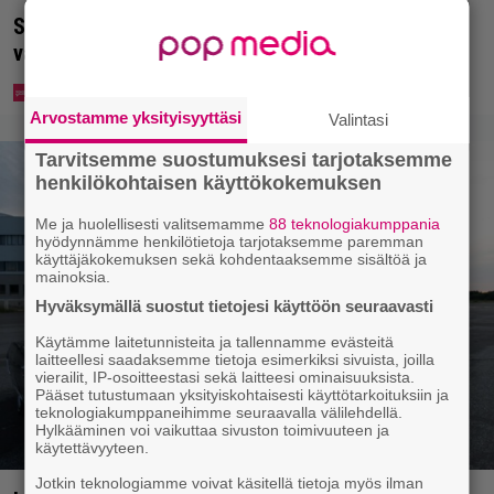
Syötkö perunoita näin? Tutkijat löysivät yhteyden
vakavaan kansansairauteen
Arvostamme yksityisyyttäsi
Valintasi
Tarvitsemme suostumuksesi tarjotaksemme
henkilökohtaisen käyttökokemuksen
Me ja huolellisesti valitsemamme
88 teknologiakumppania
hyödynnämme henkilötietoja tarjotaksemme paremman
käyttäjäkokemuksen sekä kohdentaaksemme sisältöä ja
mainoksia.
Hyväksymällä suostut tietojesi käyttöön seuraavasti
Käytämme laitetunnisteita ja tallennamme evästeitä
laitteellesi saadaksemme tietoja esimerkiksi sivuista, joilla
vierailit, IP-osoitteestasi sekä laitteesi ominaisuuksista.
Pääset tutustumaan yksityiskohtaisesti käyttötarkoituksiin ja
teknologiakumppaneihimme seuraavalla välilehdellä.
Hylkääminen voi vaikuttaa sivuston toimivuuteen ja
käytettävyyteen.
Jotkin teknologiamme voivat käsitellä tietoja myös ilman