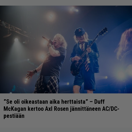
”Se oli oikeastaan aika herttaista” – Duff
McKagan kertoo Axl Rosen jännittäneen AC/DC-
pestiään