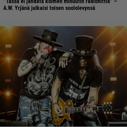
”Tässä ei jahdata kolmen minuutin radiohittiä” –
A.W. Yrjänä julkaisi toisen soololevynsä