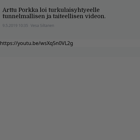
Arttu Porkka loi turkulaisyhtyeelle
tunnelmallisen ja taiteellisen videon.
9.5.2019 10:35
Vesa Siltanen
https://youtu.be/wsXq5n0VL2g