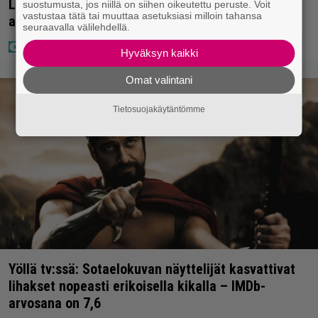
Laulaja Mirellan rantakuvat ovat täynnä lomaa,
suostumusta, jos niillä on siihen oikeutettu peruste. Voit
vastustaa tätä tai muuttaa asetuksiasi milloin tahansa
aurinkoa ja iloa
seuraavalla välilehdellä.
Hyväksyn kaikki
Omat valintani
Tietosuojakäytäntömme
Yöllä tv:ssä: Sotaelokuvan näyttelijät kasvattivat
lihakset nopeasti erikoisella kikalla – IMDb-
arvosana on 7,6