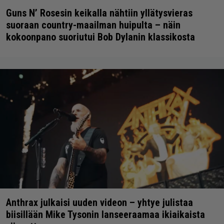
Guns N’ Rosesin keikalla nähtiin yllätysvieras
suoraan country-maailman huipulta – näin
kokoonpano suoriutui Bob Dylanin klassikosta
Anthrax julkaisi uuden videon – yhtye julistaa
biisillään Mike Tysonin lanseeraamaa ikiaikaista