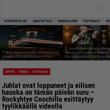
JYTÄKESÄ GO-GO
HAASTATTELU
KUVAGALLERIA
FESTIVAALIT
EN
2.
Guns N’ Rosesin keikalla nähtiin y
1.
Arvio: Saimaa on toisella covertripillään niin
suoraan country-maailman huipulta –
suvereeni, että se kääntyy itseään vastaan
kokoonpano suoriutui Bob Dylanin kl
ÄÄNTÄ
KUVAA
COOCHILLA
Juhlat ovat loppuneet ja eilisen
hauska on tämän päivän suru –
Rockyhtye Coochilla esittäytyy
tyylikkäällä videolla