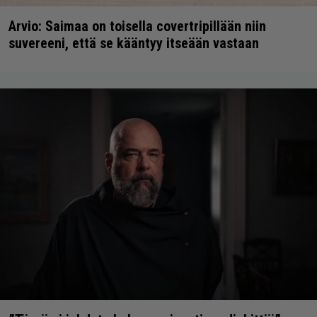
Arvio: Saimaa on toisella covertripillään niin
suvereeni, että se kääntyy itseään vastaan