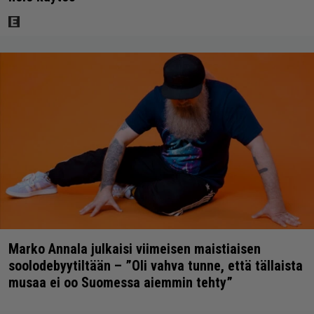
Marko Annala julkaisi viimeisen maistiaisen
soolodebyytiltään – ”Oli vahva tunne, että tällaista
musaa ei oo Suomessa aiemmin tehty”