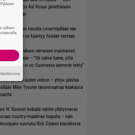
. Pääset
cKagan kertoo Axl Rosen jännittäneen
e
C/DC-pestiään
n siihen
vio: Saimaa on toisella covertripillään niin
uraavalla
vereeni, että se kääntyy itseään vastaan
rko Annala julkaisi viimeisen maistiaisen
olodebyytiltään – ”Oli vahva tunne, että
llaista musaa ei oo Suomessa aiemmin tehty”
äytäntömme
thrax julkaisi uuden videon – yhtye julistaa
isillään Mike Tysonin lanseeraamaa ikiaikaista
isautta
ns N’ Rosesin keikalla nähtiin yllätysvieras
oraan country-maailman huipulta – näin
koonpano suoriutui Bob Dylanin klassikosta