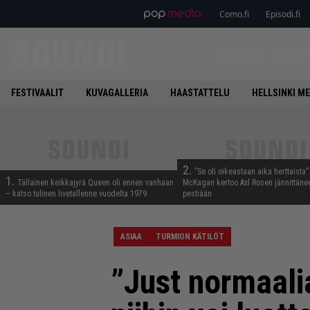
Como.fi
Episodi.fi
ETUSIVU
UUTIS
FESTIVAALIT
KUVAGALLERIA
HAASTATTELU
HELLSINKI ME
2.
”Se oli oikeastaan aika herttaista”
1.
Tällainen keikkajyrä Queen oli ennen vanhaan
McKagan kertoo Axl Rosen jännittäne
– katso tulinen livetallenne vuodelta 1979
pestiään
ASIAA
TURMION KÄTILÖT
”Just normaalia