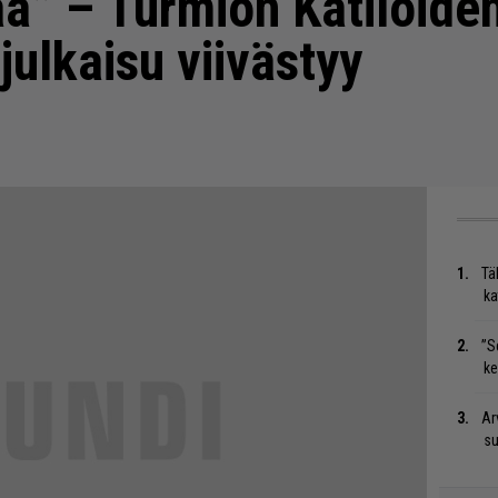
taa” – Turmion Kätilöide
ulkaisu viivästyy
Tä
ka
”S
ke
Ar
su