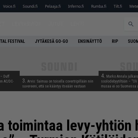
Voice.fi
Soundi.fi
Pelaaja.fi
Inferno.fi
Rumba.fi
Tilt.fi
Metel
ET
LEVYARVIOT
JUTUT
LEHTI
TAL FESTIVAL
JYTÄKESÄ GO-GO
ENSINÄYTTÖ
RIP
SUOM
4.
 – Duff
Marko Annala julkais
3.
en AC/DC-
Arvio: Saimaa on toisella covertripillään niin
soolodebyytiltään – ”Oli 
suvereeni, että se kääntyy itseään vastaan
musaa ei oo Suomessa a
 toimintaa levy-yhtiön h