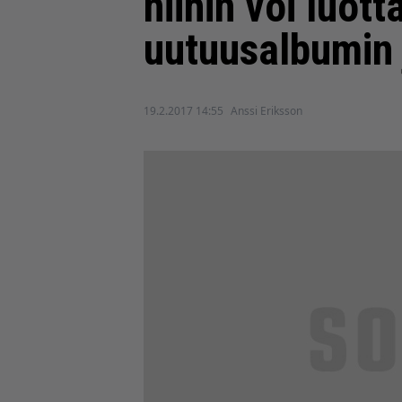
niihin voi luot
uutuusalbumin j
19.2.2017 14:55
Anssi Eriksson