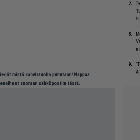
Ty
Tu
ti
Mi
Va
me
”T
A.
 tiedät mistä kahvitauolla puhutaan! Nappaa
eenaiheet suoraan sähköpostiin tästä.