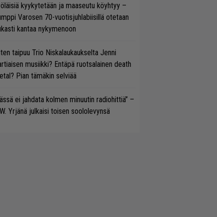
öläisiä kyykytetään ja maaseutu köyhtyy –
mppi Varosen 70-vuotisjuhlabiisillä otetaan
ukasti kantaa nykymenoon
ten taipuu Trio Niskalaukaukselta Jenni
rtiaisen musiikki? Entäpä ruotsalainen death
tal? Pian tämäkin selviää
ässä ei jahdata kolmen minuutin radiohittiä” –
W. Yrjänä julkaisi toisen soololevynsä