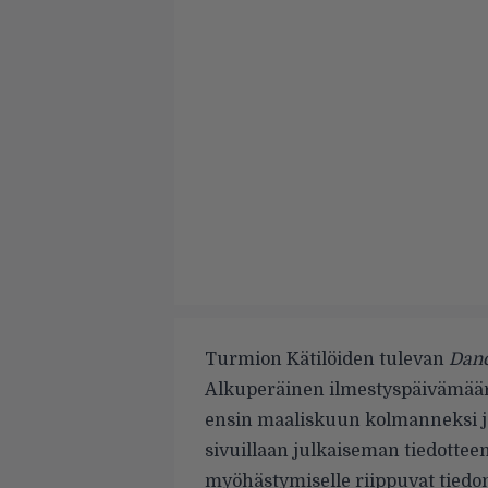
Turmion Kätilöiden tulevan
Danc
Alkuperäinen ilmestyspäivämäärä
ensin maaliskuun kolmanneksi j
sivuillaan
julkaiseman tiedotteen
myöhästymiselle riippuvat tiedon