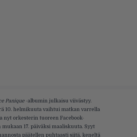
e Panique
-albumin julkaisu viivästyy.
 10. helmikuuta vaihtui matkan varrella
a nyt orkesterin tuoreen
Facebook-
 mukaan 17. päiväksi maaliskuuta. Syyt
annosta päätellen puhtaasti siitä, keneltä