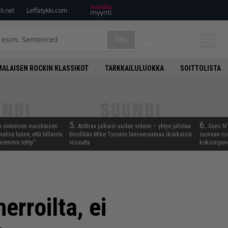
i.net
Leffatykki.com
Etsi
KIRJAUDU
ALAISEN ROCKIN KLASSIKOT
TARKKAILULUOKKA
SOITTOLISTA
5.
6.
i viimeisen maistiaisen
Anthrax julkaisi uuden videon – yhtye julistaa
Guns N’ 
vahva tunne, että tällaista
biisillään Mike Tysonin lanseeraamaa ikiaikaista
suoraan co
iemmin tehty”
viisautta
kokoonpano
erroilta, ei