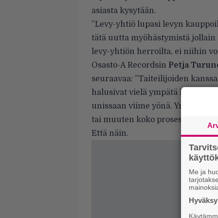
asiasta kysytään.
”Levy-yhtiö lupasi levyn kauppoi
tätä uutta myöhästymistä jollain l
levy-yhtiön herroilta, ei niihin vo
Osasto-A Recordsin
Petja Turu
seuraavaa: ”Taiteilijoiden kanss
halusivat vielä ympätä levylle yh
unissaan viime yönä. Yritä noille 
tai muuten koko prosessi viivästy
Ar
Että näin.
Tarvit
käytt
Me ja huo
tarjotak
mainoksi
Hyväksym
Käytämme 