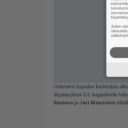
esimerkiks
tutustuma
seuraaval
käytettäv
Jotkin te
oikeutett
välilehdel
Orkesteri lupailee kuitenkin al
digisinglenä 3.3. kappaleelle t
Rusisen
ja
Jari Mannisen
tähdi