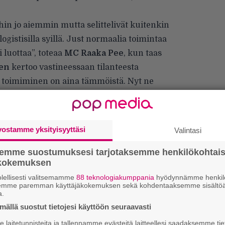
hin jo aiemmin mutta selittelivät kuitenkin
ogistisilla syillä. Just normaalia toimintaa
i luottaa”, toteaa
MC Raaka Pee
, kun taas
nen
kertoo vastineessaan tilanteesta
a toimiminen on aina tämmöistä. Nyt ne
den kesähitin jonka joku olis säveltänyt
nyt selittää että deadlineja on kunnioitettava
y.”
vostamme yksityisyyttäsi
Valintasi
semme suostumuksesi tarjotaksemme henkilökohtai
ökokemuksen
lellisesti valitsemamme
88 teknologiakumppania
hyödynnämme henkilö
semme paremman käyttäjäkokemuksen sekä kohdentaaksemme sisältöä
Tä
a.
ka
ällä suostut tietojesi käyttöön seuraavasti
laitetunnisteita ja tallennamme evästeitä laitteellesi saadaksemme tie
”S