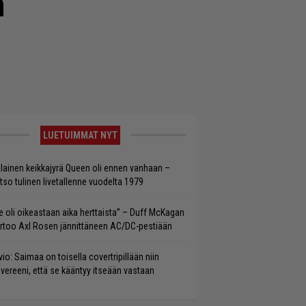
n
LUETUIMMAT NYT
llainen keikkajyrä Queen oli ennen vanhaan –
tso tulinen livetallenne vuodelta 1979
e oli oikeastaan aika herttaista” – Duff McKagan
rtoo Axl Rosen jännittäneen AC/DC-pestiään
vio: Saimaa on toisella covertripillään niin
vereeni, että se kääntyy itseään vastaan