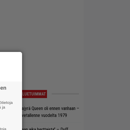
sen
LUETUIMMAT
tietoja
 ja
llainen keikkajyrä Queen oli ennen vanhaan –
tso tulinen livetallenne vuodelta 1979
toja
e oli oikeastaan aika herttaista” – Duff