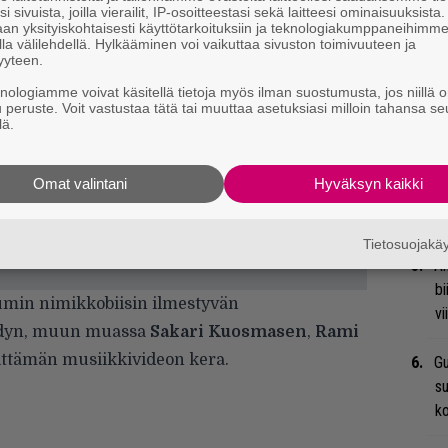
i sivuista, joilla vierailit, IP-osoitteestasi sekä laitteesi ominaisuuksista
M
an yksityiskohtaisesti käyttötarkoituksiin ja teknologiakumppaneihimm
la välilehdellä. Hylkääminen voi vaikuttaa sivuston toimivuuteen ja
A
yyteen.
knologiamme voivat käsitellä tietoja myös ilman suostumusta, jos niillä o
Ar
u peruste. Voit vastustaa tätä tai muuttaa asetuksiasi milloin tahansa se
su
lä.
Ma
Omat valintani
Hyväksyn kaikki
so
tä
Tietosuojak
An
bi
bumin nimikkobiisin ilmestyvän
vi
ehdyn, muun muassa
Sakari Kuosmasen
,
Rami
ttämän musiikkivideon kera.
Gu
su
ko