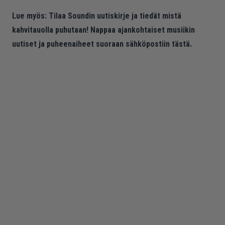
Lue myös:
Tilaa Soundin uutiskirje ja tiedät mistä
kahvitauolla puhutaan! Nappaa ajankohtaiset musiikin
uutiset ja puheenaiheet suoraan sähköpostiin tästä.