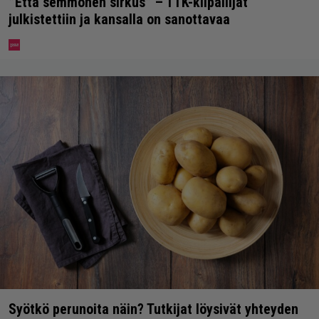
”Että semmonen sirkus” – TTK-kilpailijat
julkistettiin ja kansalla on sanottavaa
Syötkö perunoita näin? Tutkijat löysivät yhteyden