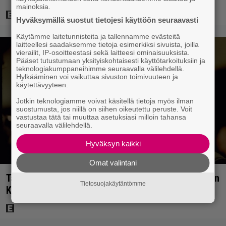
mainoksia.
Hyväksymällä suostut tietojesi käyttöön seuraavasti
Käytämme laitetunnisteita ja tallennamme evästeitä
laitteellesi saadaksemme tietoja esimerkiksi sivuista, joilla
vierailit, IP-osoitteestasi sekä laitteesi ominaisuuksista.
Pääset tutustumaan yksityiskohtaisesti käyttötarkoituksiin ja
teknologiakumppaneihimme seuraavalla välilehdellä.
Hylkääminen voi vaikuttaa sivuston toimivuuteen ja
käytettävyyteen.
Jotkin teknologiamme voivat käsitellä tietoja myös ilman
suostumusta, jos niillä on siihen oikeutettu peruste. Voit
vastustaa tätä tai muuttaa asetuksiasi milloin tahansa
seuraavalla välilehdellä.
Hyväksyn kaikki
Omat valintani
Tänään tv:ssä: Loistoleffa vuodelta 1999 – Stephen
Tietosuojakäytäntömme
King ja Tom Hanks laadun takeina