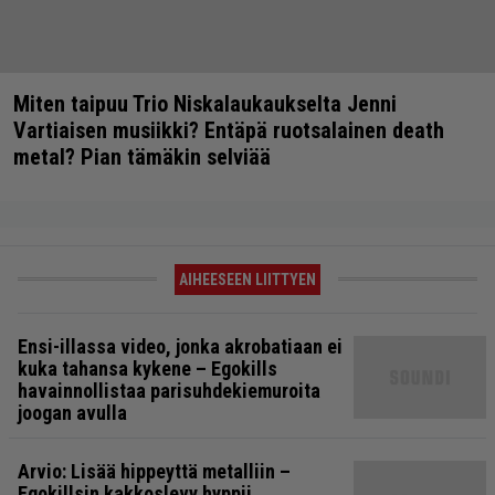
Miten taipuu Trio Niskalaukaukselta Jenni
Vartiaisen musiikki? Entäpä ruotsalainen death
metal? Pian tämäkin selviää
AIHEESEEN LIITTYEN
Ensi-illassa video, jonka akrobatiaan ei
kuka tahansa kykene – Egokills
havainnollistaa parisuhdekiemuroita
joogan avulla
Arvio: Lisää hippeyttä metalliin –
Egokillsin kakkoslevy hyppii