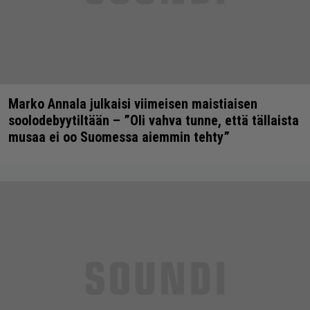
Marko Annala julkaisi viimeisen maistiaisen
soolodebyytiltään – ”Oli vahva tunne, että tällaista
musaa ei oo Suomessa aiemmin tehty”