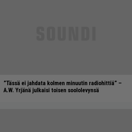
”Tässä ei jahdata kolmen minuutin radiohittiä” –
A.W. Yrjänä julkaisi toisen soololevynsä