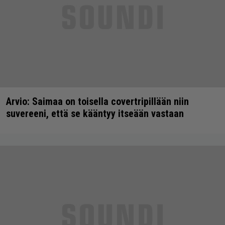
Arvio: Saimaa on toisella covertripillään niin
suvereeni, että se kääntyy itseään vastaan