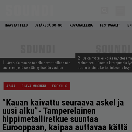
HAASTATTELU
JYTÄKESÄ GO-GO
KUVAGALLERIA
FESTIVAALIT
EN
2.
Se on nyt tai ei koskaan, toteaa Y
1.
Arvio: Saimaa on toisella covertripillään niin
Malmsteen – Ruotsin kitarajumala ly
suvereeni, että se kääntyy itseään vastaan
uuden biisin ja kertoo tulevasta levys
ASIAA
ELÄVÄ MUSIIKKI
EGOKILLS
”Kauan kaivattu seuraava askel ja
uusi alku”- Tamperelainen
hippimetalliretkue suuntaa
Eurooppaan, kaipaa auttavaa kättä