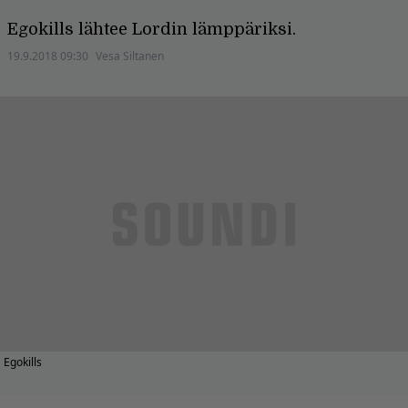
Egokills lähtee Lordin lämppäriksi.
19.9.2018 09:30
Vesa Siltanen
Egokills