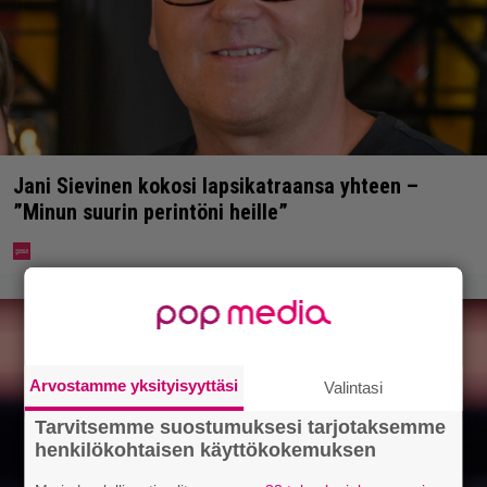
Jani Sievinen kokosi lapsikatraansa yhteen –
”Minun suurin perintöni heille”
Arvostamme yksityisyyttäsi
Valintasi
Tarvitsemme suostumuksesi tarjotaksemme
henkilökohtaisen käyttökokemuksen