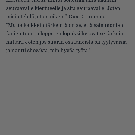
kiertueen, mutta minut soitettiin aina takaisin
seuraavalle kiertueelle ja sitä seuraavalle. Joten
taisin tehdä jotain oikein”, Gus G. tuumaa.
”Mutta kaikkein tärkeintä on se, että sain monien
fanien tuen ja loppujen lopuksi he ovat se tärkein
mittari. Joten jos suurin osa faneista oli tyytyväisiä
ja nautti show’sta, tein hyvää työtä.”