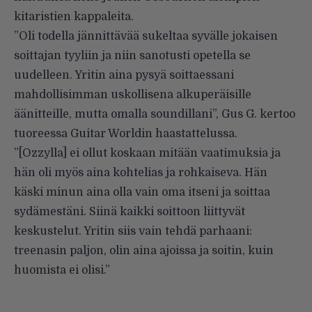
kitaristien kappaleita.
”Oli todella jännittävää sukeltaa syvälle jokaisen
soittajan tyyliin ja niin sanotusti opetella se
uudelleen. Yritin aina pysyä soittaessani
mahdollisimman uskollisena alkuperäisille
äänitteille, mutta omalla soundillani”, Gus G. kertoo
tuoreessa Guitar Worldin haastattelussa
.
”[Ozzylla] ei ollut koskaan mitään vaatimuksia ja
hän oli myös aina kohtelias ja rohkaiseva. Hän
käski minun aina olla vain oma itseni ja soittaa
sydämestäni. Siinä kaikki soittoon liittyvät
keskustelut. Yritin siis vain tehdä parhaani:
treenasin paljon, olin aina ajoissa ja soitin, kuin
huomista ei olisi.”