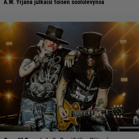
A.W. Yrjänä julkaisi toisen soololevynsä