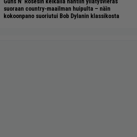
Guns N’ Rosesin keikalla nähtiin yllätysvieras
suoraan country-maailman huipulta – näin
kokoonpano suoriutui Bob Dylanin klassikosta