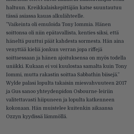
haltuun. Kreikkalaiskepittäjän katse suuntautuu
tässä asiassa kauas alkulähteelle.
”Vaikeinta oli emuloida Tony Iommia. Hänen
soittonsa oli niin epätavallista, kenties siksi, että
häneltä puuttui päät kahdesta sormesta. Hän aina
venyttää kieliä jonkun verran jopa riffejä
soittaessaan ja hänen ajoituksensa on myös todella
uniikki. Kukaan ei voi kuulostaa samalta kuin Tony
Iommi, mutta rakastin soittaa Sabbathin biisejä.”
Wylde palasi lopulta takaisin miesvahvuuteen 2017
ja Gus sanoo yhteydenpidon Osbourne-leiriin
valitettavasti hiipuneen ja lopulta katkenneen
kokonaan. Hän muistelee kuitenkin aikaansa
Ozzyn kyydissä lämmöllä.