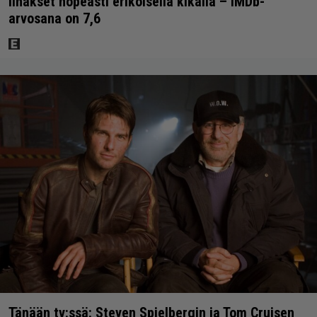
lihakset nopeasti erikoisella kikalla – IMDb-
arvosana on 7,6
Tänään tv:ssä: Steven Spielbergin ja Tom Cruisen