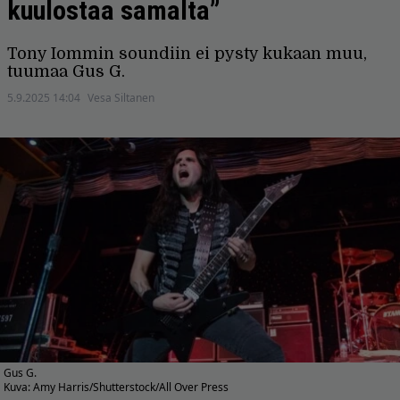
kuulostaa samalta”
Tony Iommin soundiin ei pysty kukaan muu,
tuumaa Gus G.
5.9.2025 14:04
Vesa Siltanen
Gus G.
Kuva: Amy Harris/Shutterstock/All Over Press