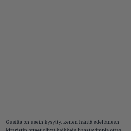
Gusilta on usein kysytty, kenen häntä edeltäneen
kitaristin otteet olivat kaikkein haastavimpia ottaa