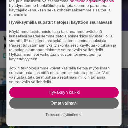
Me ja huolellisesti valitsemamme
88 teknologiakumppania
hyödynnämme henkilötietoja tarjotaksemme paremman
käyttäjäkokemuksen sekä kohdentaaksemme sisältöä ja
mainoksia.
Hyväksymällä suostut tietojesi käyttöön seuraavasti
Käytämme laitetunnisteita ja tallennamme evästeitä
laitteellesi saadaksemme tietoja esimerkiksi sivuista, joilla
Vappu Pimiä sai huonoa palvelua ravintolassa –
vierailit, IP-osoitteestasi sekä laitteesi ominaisuuksista.
pettyi siellä kahteen asiaan
Pääset tutustumaan yksityiskohtaisesti käyttötarkoituksiin ja
teknologiakumppaneihimme seuraavalla välilehdellä.
Hylkääminen voi vaikuttaa sivuston toimivuuteen ja
käytettävyyteen.
Jotkin teknologiamme voivat käsitellä tietoja myös ilman
suostumusta, jos niillä on siihen oikeutettu peruste. Voit
vastustaa tätä tai muuttaa asetuksiasi milloin tahansa
seuraavalla välilehdellä.
Hyväksyn kaikki
Omat valintani
Tietosuojakäytäntömme