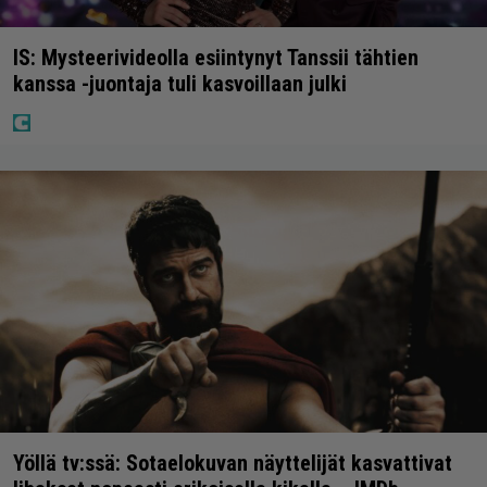
IS: Mysteerivideolla esiintynyt Tanssii tähtien
kanssa -juontaja tuli kasvoillaan julki
Yöllä tv:ssä: Sotaelokuvan näyttelijät kasvattivat