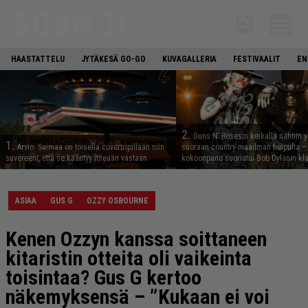
HAASTATTELU
JYTÄKESÄ GO-GO
KUVAGALLERIA
FESTIVAALIT
EN
2.
Guns N’ Rosesin keikalla nähtiin y
1.
Arvio: Saimaa on toisella covertripillään niin
suoraan country-maailman huipulta –
suvereeni, että se kääntyy itseään vastaan
kokoonpano suoriutui Bob Dylanin kl
ASIAA
GUS G
OZZY OSBOURNE
Kenen Ozzyn kanssa soittaneen
kitaristin otteita oli vaikeinta
toisintaa? Gus G kertoo
näkemyksensä – ”Kukaan ei voi