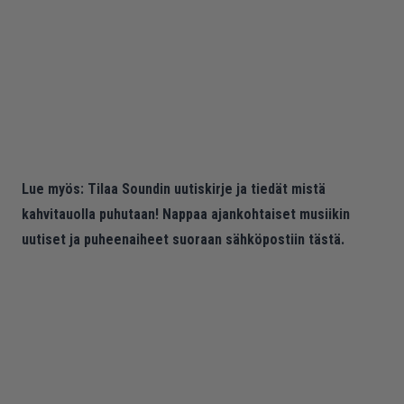
Lue myös:
Tilaa Soundin uutiskirje ja tiedät mistä
kahvitauolla puhutaan! Nappaa ajankohtaiset musiikin
uutiset ja puheenaiheet suoraan sähköpostiin tästä.