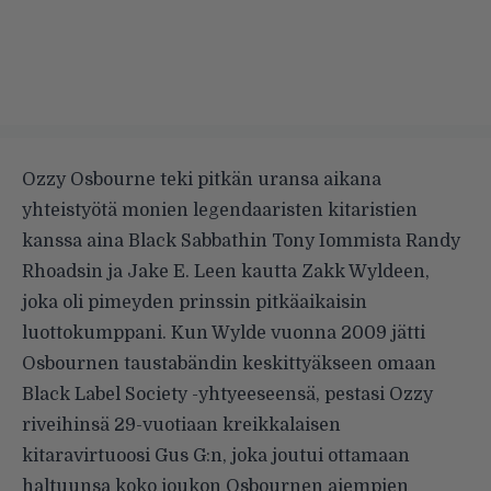
Ozzy Osbourne teki pitkän uransa aikana
yhteistyötä monien legendaaristen kitaristien
kanssa aina Black Sabbathin Tony Iommista Randy
Rhoadsin ja Jake E. Leen kautta Zakk Wyldeen,
joka oli pimeyden prinssin pitkäaikaisin
luottokumppani. Kun Wylde vuonna 2009 jätti
Osbournen taustabändin keskittyäkseen omaan
Black Label Society -yhtyeeseensä, pestasi Ozzy
riveihinsä 29-vuotiaan kreikkalaisen
kitaravirtuoosi Gus G:n, joka joutui ottamaan
haltuunsa koko joukon Osbournen aiempien