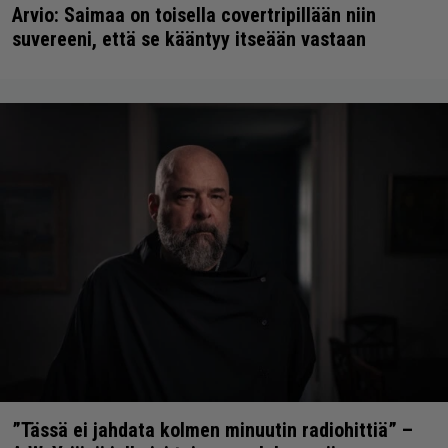
Arvio: Saimaa on toisella covertripillään niin
suvereeni, että se kääntyy itseään vastaan
”Tässä ei jahdata kolmen minuutin radiohittiä” –