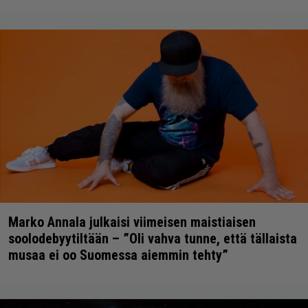
Marko Annala julkaisi viimeisen maistiaisen
soolodebyytiltään – ”Oli vahva tunne, että tällaista
musaa ei oo Suomessa aiemmin tehty”