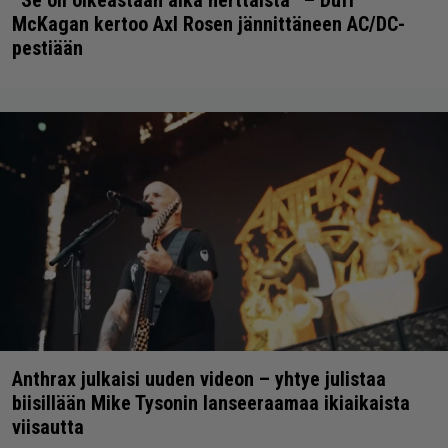
”Se oli oikeastaan aika herttaista” – Duff
McKagan kertoo Axl Rosen jännittäneen AC/DC-
pestiään
Anthrax julkaisi uuden videon – yhtye julistaa
biisillään Mike Tysonin lanseeraamaa ikiaikaista
viisautta