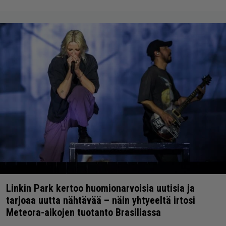
Linkin Park kertoo huomionarvoisia uutisia ja
tarjoaa uutta nähtävää – näin yhtyeeltä irtosi
Meteora-aikojen tuotanto Brasiliassa