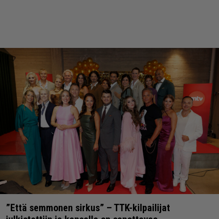
”Että semmonen sirkus” – TTK-kilpailijat