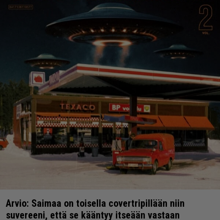
Arvio: Saimaa on toisella covertripillään niin
suvereeni, että se kääntyy itseään vastaan