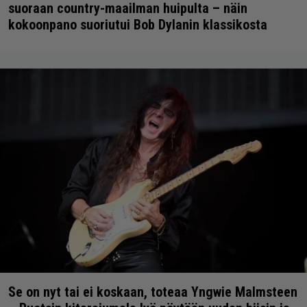
suoraan country-maailman huipulta – näin
kokoonpano suoriutui Bob Dylanin klassikosta
Se on nyt tai ei koskaan, toteaa Yngwie Malmsteen