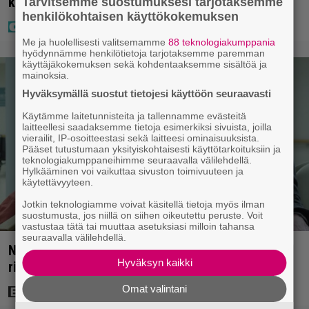
kauan kestää
Tarvitsemme suostumuksesi tarjotaksemme
henkilökohtaisen käyttökokemuksen
Me ja huolellisesti valitsemamme
88 teknologiakumppania
hyödynnämme henkilötietoja tarjotaksemme paremman
käyttäjäkokemuksen sekä kohdentaaksemme sisältöä ja
mainoksia.
Hyväksymällä suostut tietojesi käyttöön seuraavasti
Käytämme laitetunnisteita ja tallennamme evästeitä
laitteellesi saadaksemme tietoja esimerkiksi sivuista, joilla
vierailit, IP-osoitteestasi sekä laitteesi ominaisuuksista.
Pääset tutustumaan yksityiskohtaisesti käyttötarkoituksiin ja
teknologiakumppaneihimme seuraavalla välilehdellä.
Hylkääminen voi vaikuttaa sivuston toimivuuteen ja
käytettävyyteen.
Jotkin teknologiamme voivat käsitellä tietoja myös ilman
suostumusta, jos niillä on siihen oikeutettu peruste. Voit
vastustaa tätä tai muuttaa asetuksiasi milloin tahansa
seuraavalla välilehdellä.
Nyt Netflixissä: Yksi viime vuosien parhaista
Hyväksyn kaikki
rikossarjoista – IMDB-arvio 8,8
Omat valintani