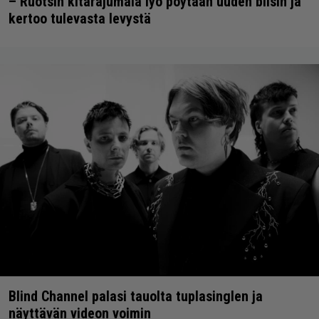
– Ruotsin kitarajumala lyö pöytään uuden biisin ja
kertoo tulevasta levystä
Blind Channel palasi tauolta tuplasinglen ja
näyttävän videon voimin