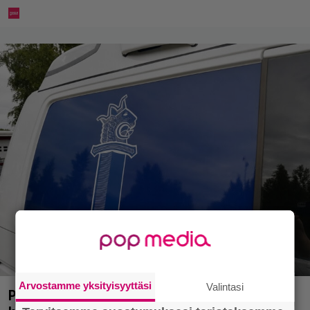
Arvostamme yksityisyyttäsi
Valintasi
Poliisilla tehovalvonta – tästä kysymys ja näin