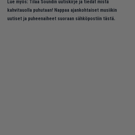
Lue myös:
Tilaa Soundin uutiskirje ja tiedät mistä
kahvitauolla puhutaan! Nappaa ajankohtaiset musiikin
uutiset ja puheenaiheet suoraan sähköpostiin tästä.