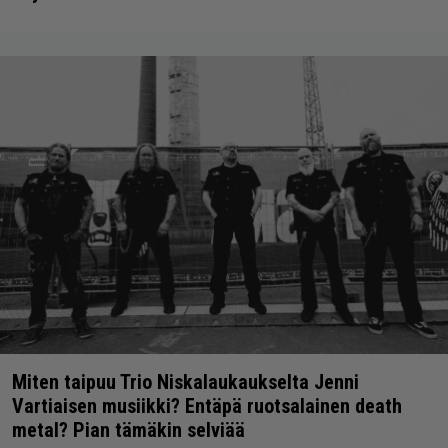
Miten taipuu Trio Niskalaukaukselta Jenni
Vartiaisen musiikki? Entäpä ruotsalainen death
metal? Pian tämäkin selviää