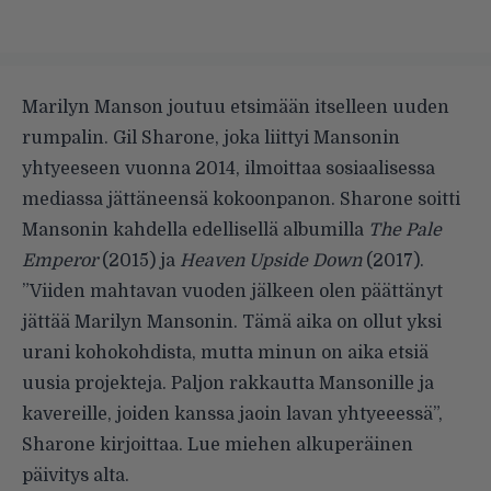
Marilyn Manson joutuu etsimään itselleen uuden
rumpalin. Gil Sharone, joka liittyi Mansonin
yhtyeeseen vuonna 2014, ilmoittaa sosiaalisessa
mediassa jättäneensä kokoonpanon. Sharone soitti
Mansonin kahdella edellisellä albumilla
The Pale
Emperor
(2015) ja
Heaven Upside Down
(2017).
”Viiden mahtavan vuoden jälkeen olen päättänyt
jättää Marilyn Mansonin. Tämä aika on ollut yksi
urani kohokohdista, mutta minun on aika etsiä
uusia projekteja. Paljon rakkautta Mansonille ja
kavereille, joiden kanssa jaoin lavan yhtyeeessä”,
Sharone kirjoittaa. Lue miehen alkuperäinen
päivitys alta.