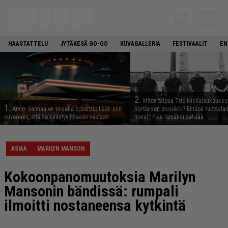
HAASTATTELU
JYTÄKESÄ GO-GO
KUVAGALLERIA
FESTIVAALIT
EN
2.
Miten taipuu Trio Niskalaukaukse
1.
Arvio: Saimaa on toisella covertripillään niin
Vartiaisen musiikki? Entäpä ruotsala
suvereeni, että se kääntyy itseään vastaan
metal? Pian tämäkin selviää
ASIAA
MARILYN MANSON
Kokoonpanomuutoksia Marilyn
Mansonin bändissä: rumpali
ilmoitti nostaneensa kytkintä