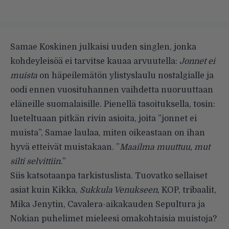
Samae Koskinen julkaisi uuden singlen, jonka
kohdeyleisöä ei tarvitse kauaa arvuutella:
Jonnet ei
muista
on häpeilemätön ylistyslaulu nostalgialle ja
oodi ennen vuosituhannen vaihdetta nuoruuttaan
eläneille suomalaisille. Pienellä tasoituksella, tosin:
lueteltuaan pitkän rivin asioita, joita ”jonnet ei
muista”, Samae laulaa, miten oikeastaan on ihan
hyvä etteivät muistakaan. ”
Maailma muuttuu, mut
silti selvittiin.
”
Siis katsotaanpa tarkistuslista. Tuovatko sellaiset
asiat kuin Kikka,
Sukkula Venukseen
, KOP, tribaalit,
Mika Jenytin, Cavalera-aikakauden Sepultura ja
Nokian puhelimet mieleesi omakohtaisia muistoja?