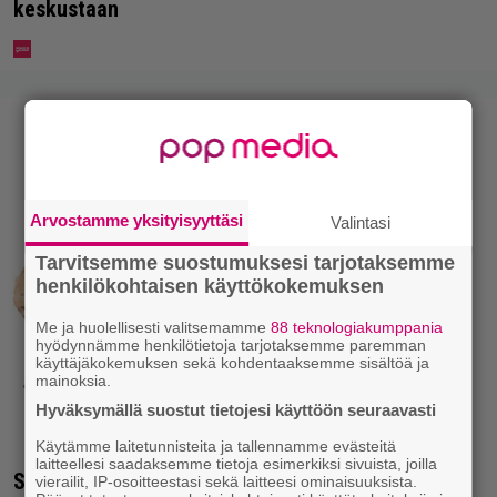
keskustaan
Arvostamme yksityisyyttäsi
Valintasi
Tarvitsemme suostumuksesi tarjotaksemme
henkilökohtaisen käyttökokemuksen
Me ja huolellisesti valitsemamme
88 teknologiakumppania
hyödynnämme henkilötietoja tarjotaksemme paremman
käyttäjäkokemuksen sekä kohdentaaksemme sisältöä ja
mainoksia.
Hyväksymällä suostut tietojesi käyttöön seuraavasti
Käytämme laitetunnisteita ja tallennamme evästeitä
laitteellesi saadaksemme tietoja esimerkiksi sivuista, joilla
Seiska: Laulaja Frederik lyttäsi Eput – johan oli
vierailit, IP-osoitteestasi sekä laitteesi ominaisuuksista.