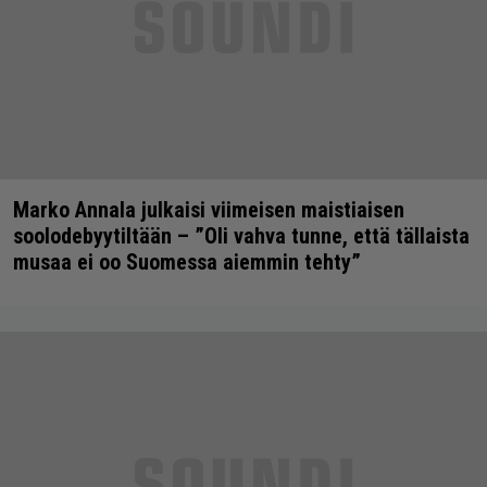
Marko Annala julkaisi viimeisen maistiaisen
soolodebyytiltään – ”Oli vahva tunne, että tällaista
musaa ei oo Suomessa aiemmin tehty”