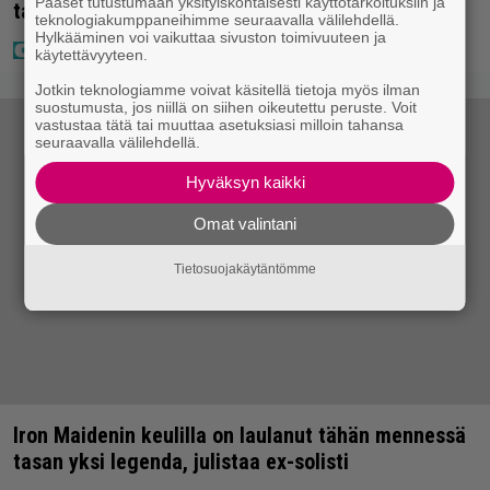
Pääset tutustumaan yksityiskohtaisesti käyttötarkoituksiin ja
taas kielen käyttöä
teknologiakumppaneihimme seuraavalla välilehdellä.
Hylkääminen voi vaikuttaa sivuston toimivuuteen ja
käytettävyyteen.
Jotkin teknologiamme voivat käsitellä tietoja myös ilman
suostumusta, jos niillä on siihen oikeutettu peruste. Voit
vastustaa tätä tai muuttaa asetuksiasi milloin tahansa
seuraavalla välilehdellä.
Hyväksyn kaikki
Omat valintani
Tietosuojakäytäntömme
Iron Maidenin keulilla on laulanut tähän mennessä
tasan yksi legenda, julistaa ex-solisti