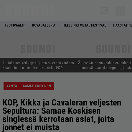
FESTIVAALIT
KUVAGALLERIA
HELLSINKI METAL FESTIVAL
HAASTATTE
1.
2.
Tällainen keikkajyrä Queen oli ennen vanhaan
Iron Maidenin keulilla on laulanut
– katso tulinen livetallenne vuodelta 1979
mennessä tasan yksi legenda, julistaa
ÄÄNTÄ
SAMAE KOSKINEN
KOP, Kikka ja Cavaleran veljesten
Sepultura: Samae Koskisen
singlessä kerrotaan asiat, joita
jonnet ei muista