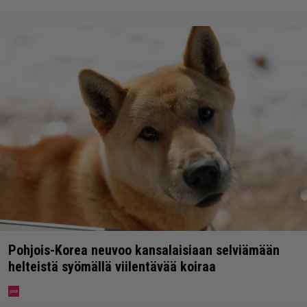
Pohjois-Korea neuvoo kansalaisiaan selviämään
helteistä syömällä viilentävää koiraa