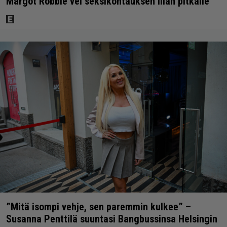
Margot Robbie vei seksikohtauksen liian pitkälle
”Mitä isompi vehje, sen paremmin kulkee” –
Susanna Penttilä suuntasi Bangbussinsa Helsingin