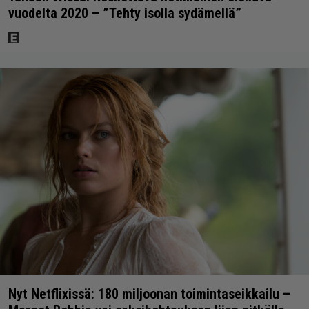
vuodelta 2020 – ”Tehty isolla sydämellä”
Nyt Netflixissä: 180 miljoonan toimintaseikkailu –