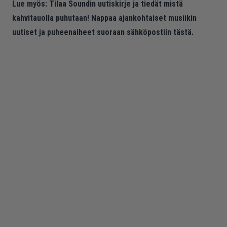
Lue myös:
Tilaa Soundin uutiskirje ja tiedät mistä
kahvitauolla puhutaan! Nappaa ajankohtaiset musiikin
uutiset ja puheenaiheet suoraan sähköpostiin tästä.