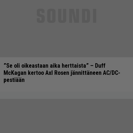
”Se oli oikeastaan aika herttaista” – Duff
McKagan kertoo Axl Rosen jännittäneen AC/DC-
pestiään