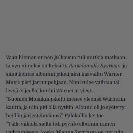
Vaan hieman ennen julkaisua tuli mutkia matkaan.
Levyn nimeksi on keksitty
Rantalomalle Syyriaan
, ja
siinä kohtaa albumin jakelijaksi kaavailtu Warner
Music pisti jarrut pohjaan. Nimi tulee vaihtaa tai
levyä ei jaella, kuului Warnerin viesti.
”Suomen Musiikin jakelu menee yleensä Warnerin
kautta, ja niin piti olla nytkin. Albumi oli jo syötetty
heidän järjestelmäänsä”, Palokallio kertoo.
”Tällä viikolla sieltä tuli pyyntö albumin nimen
vaihtamisesta, koska ’tilanne Syyriassa on nyt niin