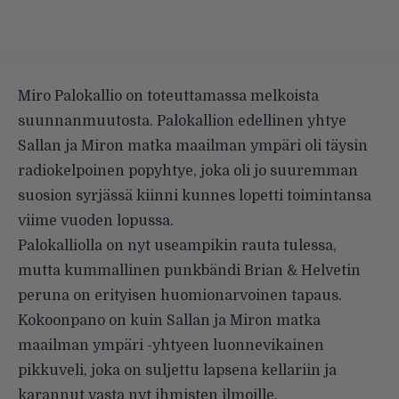
Miro Palokallio on toteuttamassa melkoista
suunnanmuutosta. Palokallion edellinen yhtye
Sallan ja Miron matka maailman ympäri oli täysin
radiokelpoinen popyhtye, joka oli jo suuremman
suosion syrjässä kiinni kunnes lopetti toimintansa
viime vuoden lopussa.
Palokalliolla on nyt useampikin rauta tulessa,
mutta kummallinen punkbändi
Brian & Helvetin
peruna
on erityisen huomionarvoinen tapaus.
Kokoonpano on kuin Sallan ja Miron matka
maailman ympäri -yhtyeen luonnevikainen
pikkuveli, joka on suljettu lapsena kellariin ja
karannut vasta nyt ihmisten ilmoille.