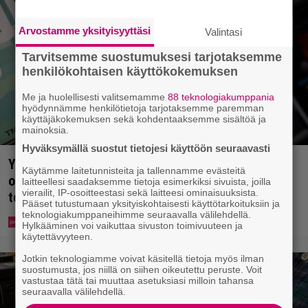
Arvostamme yksityisyyttäsi
Valintasi
Tarvitsemme suostumuksesi tarjotaksemme
henkilökohtaisen käyttökokemuksen
Me ja huolellisesti valitsemamme
88 teknologiakumppania
hyödynnämme henkilötietoja tarjotaksemme paremman
käyttäjäkokemuksen sekä kohdentaaksemme sisältöä ja
mainoksia.
Hyväksymällä suostut tietojesi käyttöön seuraavasti
Yle: Uuden lain myötä työnhakijan täytyy kertoa
Käytämme laitetunnisteita ja tallennamme evästeitä
osaamisestaan julkisesti netissä – yrittäjät
laitteellesi saadaksemme tietoja esimerkiksi sivuista, joilla
vierailit, IP-osoitteestasi sekä laitteesi ominaisuuksista.
toivovat rangaistusta laiminlyönnistä
Pääset tutustumaan yksityiskohtaisesti käyttötarkoituksiin ja
teknologiakumppaneihimme seuraavalla välilehdellä.
Hylkääminen voi vaikuttaa sivuston toimivuuteen ja
käytettävyyteen.
Jotkin teknologiamme voivat käsitellä tietoja myös ilman
suostumusta, jos niillä on siihen oikeutettu peruste. Voit
vastustaa tätä tai muuttaa asetuksiasi milloin tahansa
seuraavalla välilehdellä.