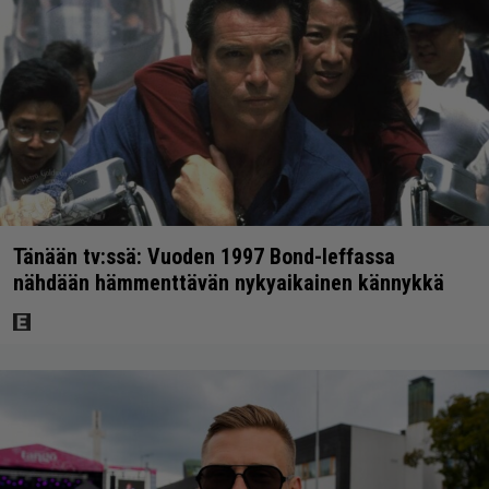
Tänään tv:ssä: Vuoden 1997 Bond-leffassa
nähdään hämmenttävän nykyaikainen kännykkä