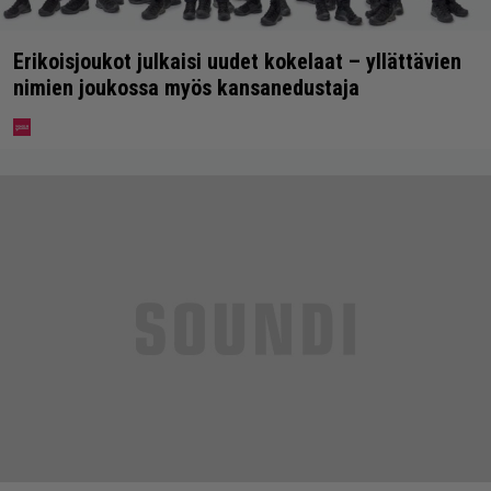
Erikoisjoukot julkaisi uudet kokelaat – yllättävien
nimien joukossa myös kansanedustaja