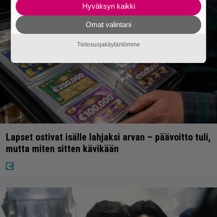
Hyväksyn kaikki
Omat valintani
Tietosuojakäytäntömme
Lapset ostivat isälle lahjaksi arvan – päävoitto tuli,
mutta miten sitten kävikään