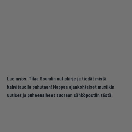
Lue myös:
Tilaa Soundin uutiskirje ja tiedät mistä
kahvitauolla puhutaan! Nappaa ajankohtaiset musiikin
uutiset ja puheenaiheet suoraan sähköpostiin tästä.