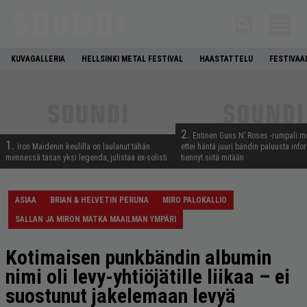
KUVAGALLERIA
HELLSINKI METAL FESTIVAL
HAASTATTELU
FESTIVAA
2.
Entinen Guns N’ Roses -rumpali mu
1.
Iron Maidenin keulilla on laulanut tähän
ettei häntä juuri bändin paluusta info
mennessä tasan yksi legenda, julistaa ex-solisti
tiennyt siitä mitään
ASIAA
BRIAN & HELVETIN PERUNA
MIRO PALOKALLIO
SALLAN JA MIRON MATKA MAAILMAN YMPÄRI
Kotimaisen punkbändin albumin
nimi oli levy-yhtiöjätille liikaa – ei
suostunut jakelemaan levyä