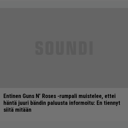
Entinen Guns N’ Roses -rumpali muistelee, ettei
häntä juuri bändin paluusta informoitu: En tiennyt
siitä mitään