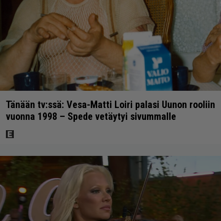
Tänään tv:ssä: Vesa-Matti Loiri palasi Uunon rooliin
vuonna 1998 – Spede vetäytyi sivummalle