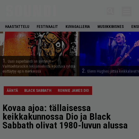
HAASTATTELU
FESTIVAALIT
KUVAGALLERIA
MUSIIKKIBISNES
ENS
1.
Uusi superbändi on syntynyt –
Vaihtoehtorockin tekijämiehistä koostuva ryhmä
2.
esittäytyy ep:n merkeissä
Glenn Hughes jättää keikkalavat t
ÄÄNTÄ
BLACK SABBATH
RONNIE JAMES DIO
Kovaa ajoa: tällaisessa
keikkakunnossa Dio ja Black
Sabbath olivat 1980-luvun alussa