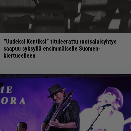
”Uudeksi Kentiksi” tituleerattu ruotsalaisyhtye
saapuu syksyllä ensimmäiselle Suomen-
kiertueelleen