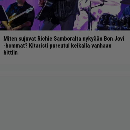
Miten sujuvat Richie Samboralta nykyään Bon Jovi
-hommat? Kitaristi pureutui keikalla vanhaan
hittiin