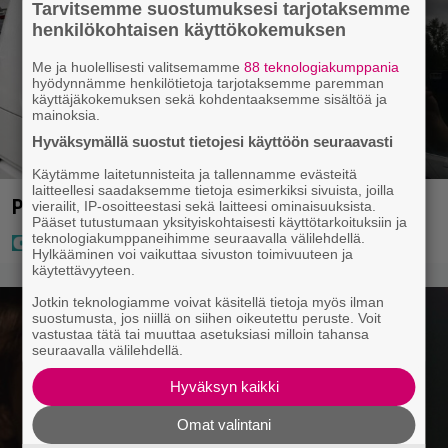
Tarvitsemme suostumuksesi tarjotaksemme
henkilökohtaisen käyttökokemuksen
Me ja huolellisesti valitsemamme
88 teknologiakumppania
hyödynnämme henkilötietoja tarjotaksemme paremman
käyttäjäkokemuksen sekä kohdentaaksemme sisältöä ja
mainoksia.
Hyväksymällä suostut tietojesi käyttöön seuraavasti
Käytämme laitetunnisteita ja tallennamme evästeitä
laitteellesi saadaksemme tietoja esimerkiksi sivuista, joilla
Poliisi pyytää apua Jämsässä
vierailit, IP-osoitteestasi sekä laitteesi ominaisuuksista.
Pääset tutustumaan yksityiskohtaisesti käyttötarkoituksiin ja
teknologiakumppaneihimme seuraavalla välilehdellä.
Hylkääminen voi vaikuttaa sivuston toimivuuteen ja
käytettävyyteen.
Jotkin teknologiamme voivat käsitellä tietoja myös ilman
suostumusta, jos niillä on siihen oikeutettu peruste. Voit
vastustaa tätä tai muuttaa asetuksiasi milloin tahansa
seuraavalla välilehdellä.
Hyväksyn kaikki
Omat valintani