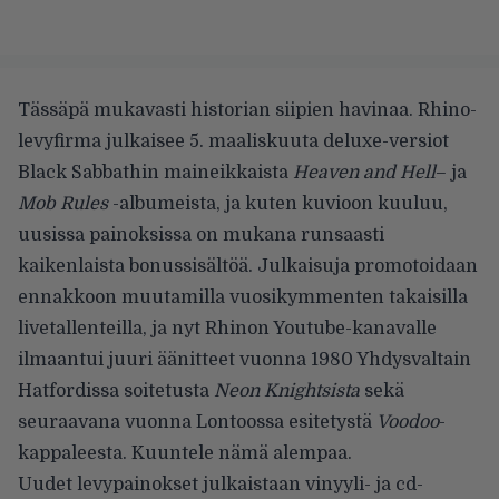
Tässäpä mukavasti historian siipien havinaa. Rhino-
levyfirma julkaisee 5. maaliskuuta deluxe-versiot
Black Sabbathin maineikkaista
Heaven and Hell
– ja
Mob Rules
-albumeista, ja kuten kuvioon kuuluu,
uusissa painoksissa on mukana runsaasti
kaikenlaista bonussisältöä. Julkaisuja promotoidaan
ennakkoon muutamilla vuosikymmenten takaisilla
livetallenteilla, ja nyt Rhinon Youtube-kanavalle
ilmaantui juuri äänitteet vuonna 1980 Yhdysvaltain
Hatfordissa soitetusta
Neon Knightsista
sekä
seuraavana vuonna Lontoossa esitetystä
Voodoo
-
kappaleesta. Kuuntele nämä alempaa.
Uudet levypainokset julkaistaan vinyyli- ja cd-