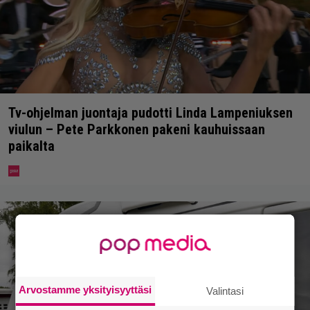
Tv-ohjelman juontaja pudotti Linda Lampeniuksen
viulun – Pete Parkkonen pakeni kauhuissaan
paikalta
Arvostamme yksityisyyttäsi
Valintasi