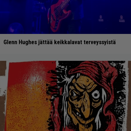
Glenn Hughes jättää keikkalavat terveyssyistä