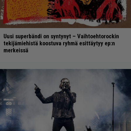
Uusi superbändi on syntynyt – Vaihtoehtorockin
tekijämiehistä koostuva ryhmä esittäytyy ep:n
merkeissä