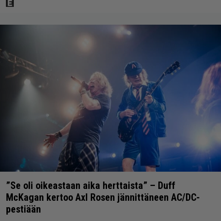
”Se oli oikeastaan aika herttaista” – Duff
McKagan kertoo Axl Rosen jännittäneen AC/DC-
pestiään