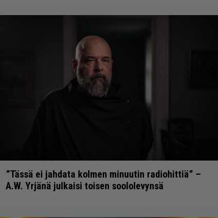
”Tässä ei jahdata kolmen minuutin radiohittiä” –
A.W. Yrjänä julkaisi toisen soololevynsä