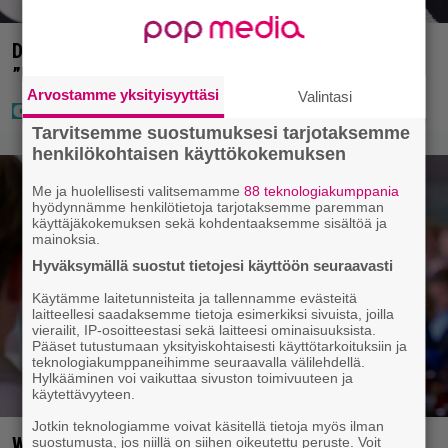
Diandra julkaisi upeita kuvia Helsingistä –
”Puitteet kohdillaan”
Arvostamme yksityisyyttäsi
Valintasi
Tarvitsemme suostumuksesi tarjotaksemme
henkilökohtaisen käyttökokemuksen
Me ja huolellisesti valitsemamme
88 teknologiakumppania
hyödynnämme henkilötietoja tarjotaksemme paremman
käyttäjäkokemuksen sekä kohdentaaksemme sisältöä ja
mainoksia.
Hyväksymällä suostut tietojesi käyttöön seuraavasti
Käytämme laitetunnisteita ja tallennamme evästeitä
laitteellesi saadaksemme tietoja esimerkiksi sivuista, joilla
vierailit, IP-osoitteestasi sekä laitteesi ominaisuuksista.
Pääset tutustumaan yksityiskohtaisesti käyttötarkoituksiin ja
teknologiakumppaneihimme seuraavalla välilehdellä.
Hylkääminen voi vaikuttaa sivuston toimivuuteen ja
käytettävyyteen.
Jotkin teknologiamme voivat käsitellä tietoja myös ilman
Will Hunting -tähti joutui vakavaan auto-
suostumusta, jos niillä on siihen oikeutettu peruste. Voit