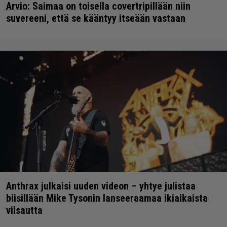
Arvio: Saimaa on toisella covertripillään niin
suvereeni, että se kääntyy itseään vastaan
Anthrax julkaisi uuden videon – yhtye julistaa
biisillään Mike Tysonin lanseeraamaa ikiaikaista
viisautta