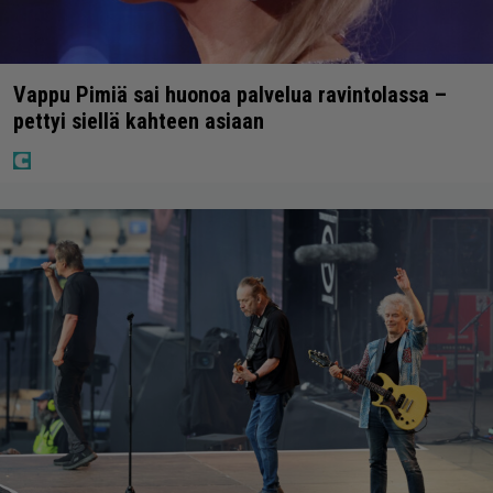
Vappu Pimiä sai huonoa palvelua ravintolassa –
pettyi siellä kahteen asiaan