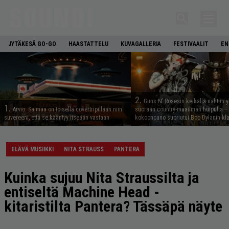
JYTÄKESÄ GO-GO
HAASTATTELU
KUVAGALLERIA
FESTIVAALIT
EN
2.
Guns N’ Rosesin keikalla nähtiin y
1.
Arvio: Saimaa on toisella covertripillään niin
suoraan country-maailman huipulta –
suvereeni, että se kääntyy itseään vastaan
kokoonpano suoriutui Bob Dylanin kl
ELÄVÄ MUSIIKKI
NITA STRAUSS
PANTERA
Kuinka sujuu Nita Straussilta ja
entiseltä Machine Head -
kitaristilta Pantera? Tässäpä näyte