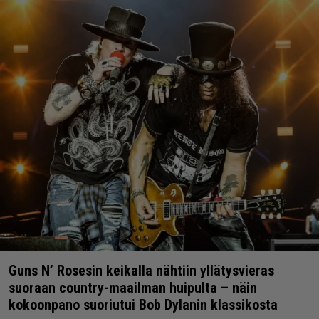
Guns N’ Rosesin keikalla nähtiin yllätysvieras
suoraan country-maailman huipulta – näin
kokoonpano suoriutui Bob Dylanin klassikosta