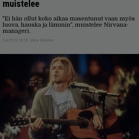
muistelee
"Ei hän ollut koko aikaa masentunut vaan myös
luova, hauska ja lämmin", muistelee Nirvana-
manageri.
5.4.2019 16:19
Vesa Siltanen