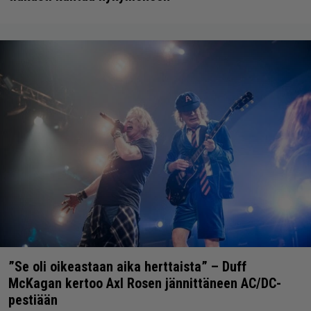
”Se oli oikeastaan aika herttaista” – Duff
McKagan kertoo Axl Rosen jännittäneen AC/DC-
pestiään