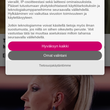
vierailit, IP-osoitteestasi sekä laitteesi ominaisuuksista.
Pääset tutustumaan yksityiskohtaisesti käyttötarkoituksiin ja
teknologiakumppaneihimme seuraavalla välilehdellä.
Hylkääminen voi vaikuttaa sivuston toimivuuteen ja
käytettävyyteen.
Jotkin teknologiamme voivat käsitellä tietoja myös ilman
suostumusta, jos niillä on siihen oikeutettu peruste. Voit
vastustaa tätä tai muuttaa asetuksiasi milloin tahansa
seuraavalla välilehdellä.
Tänän tv:ssä: Esko Salminen ja Satu Silvo tekevät
hienot pääroolit vuoden 1984 menestyselokuvassa
Hyväksyn kaikki
Omat valintani
Tietosuojakäytäntömme