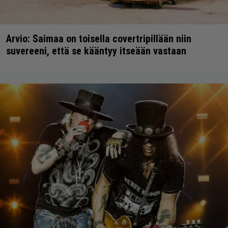
Arvio: Saimaa on toisella covertripillään niin
suvereeni, että se kääntyy itseään vastaan