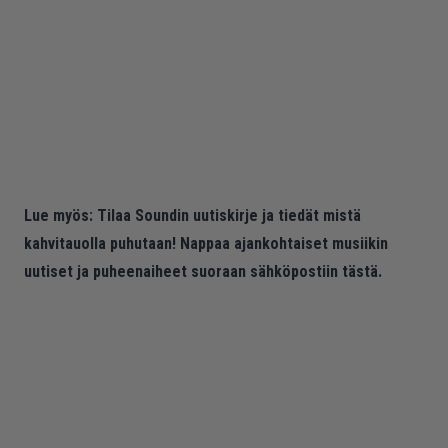
Lue myös:
Tilaa Soundin uutiskirje ja tiedät mistä
kahvitauolla puhutaan! Nappaa ajankohtaiset musiikin
uutiset ja puheenaiheet suoraan sähköpostiin tästä.