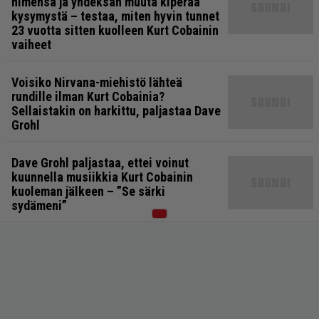
nimensä ja yhdeksän muuta kiperää
kysymystä – testaa, miten hyvin tunnet
23 vuotta sitten kuolleen Kurt Cobainin
vaiheet
Voisiko Nirvana-miehistö lähteä
rundille ilman Kurt Cobainia?
Sellaistakin on harkittu, paljastaa Dave
Grohl
Dave Grohl paljastaa, ettei voinut
kuunnella musiikkia Kurt Cobainin
kuoleman jälkeen – ”Se särki
sydämeni”