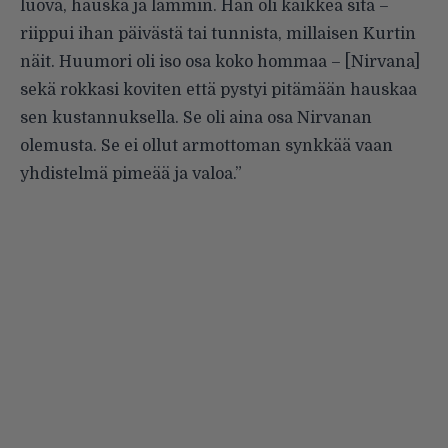
luova, hauska ja lämmin. Hän oli kaikkea sitä –
riippui ihan päivästä tai tunnista, millaisen Kurtin
näit. Huumori oli iso osa koko hommaa – [Nirvana]
sekä rokkasi koviten että pystyi pitämään hauskaa
sen kustannuksella. Se oli aina osa Nirvanan
olemusta. Se ei ollut armottoman synkkää vaan
yhdistelmä pimeää ja valoa.”