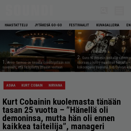
HAASTATTELU
JYTÄKESÄ GO-GO
FESTIVAALIT
KUVAGALLERIA
EN
2.
Guns N’ Rosesin keikalla nähtiin y
1.
Arvio: Saimaa on toisella covertripillään niin
suoraan country-maailman huipulta –
suvereeni, että se kääntyy itseään vastaan
kokoonpano suoriutui Bob Dylanin kl
ASIAA
KURT COBAIN
NIRVANA
Kurt Cobainin kuolemasta tänään
tasan 25 vuotta – ”Hänellä oli
demoninsa, mutta hän oli ennen
kaikkea taiteilija”, manageri