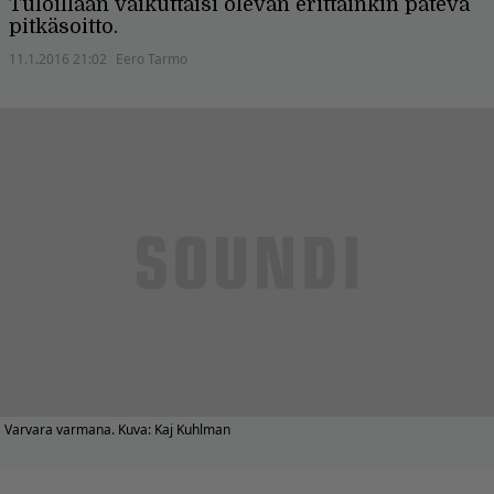
Tuloillaan vaikuttaisi olevan erittäinkin pätevä
pitkäsoitto.
11.1.2016 21:02
Eero Tarmo
Varvara varmana. Kuva: Kaj Kuhlman