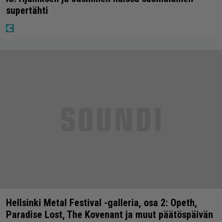
supertähti
Hellsinki Metal Festival -galleria, osa 2: Opeth,
Paradise Lost, The Kovenant ja muut päätöspäivän