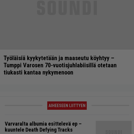
Työläisiä kyykytetään ja maaseutu köyhtyy –
Tumppi Varosen 70-vuotisjuhlabiisillä otetaan
tiukasti kantaa nykymenoon
AIHEESEEN LIITTYEN
Varvaralta albumia esittelevä ep –
kuuntele Death Defying Tracks