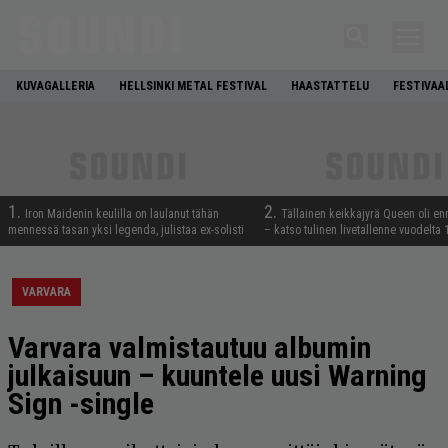
KUVAGALLERIA
HELLSINKI METAL FESTIVAL
HAASTATTELU
FESTIVAA
1.
2.
Iron Maidenin keulilla on laulanut tähän
Tällainen keikkajyrä Queen oli e
mennessä tasan yksi legenda, julistaa ex-solisti
– katso tulinen livetallenne vuodelta
VARVARA
Varvara valmistautuu albumin
julkaisuun – kuuntele uusi Warning
Sign -single