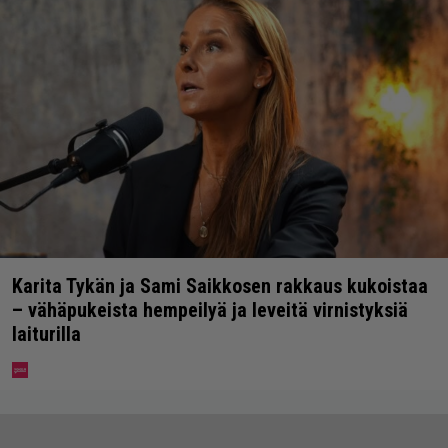
Karita Tykän ja Sami Saikkosen rakkaus kukoistaa
– vähäpukeista hempeilyä ja leveitä virnistyksiä
laiturilla