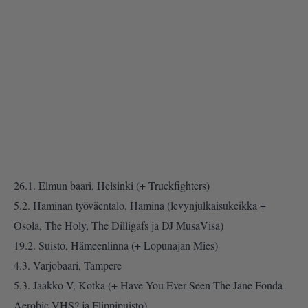
26.1. Elmun baari, Helsinki (+ Truckfighters)
5.2. Haminan työväentalo, Hamina (levynjulkaisukeikka +
Osola, The Holy, The Dilligafs ja DJ MusaVisa)
19.2. Suisto, Hämeenlinna (+ Lopunajan Mies)
4.3. Varjobaari, Tampere
5.3. Jaakko V, Kotka (+ Have You Ever Seen The Jane Fonda
Aerobic VHS? ja Flippipuisto)