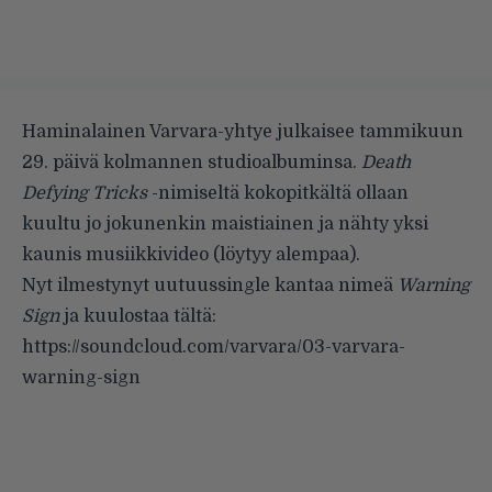
Haminalainen
Varvara
-yhtye julkaisee tammikuun
29. päivä kolmannen studioalbuminsa.
Death
Defying Tricks
-nimiseltä kokopitkältä ollaan
kuultu jo jokunenkin
maistiainen
ja nähty yksi
kaunis musiikkivideo (löytyy alempaa).
Nyt ilmestynyt uutuussingle kantaa nimeä
Warning
Sign
ja kuulostaa tältä:
https://soundcloud.com/varvara/03-varvara-
warning-sign