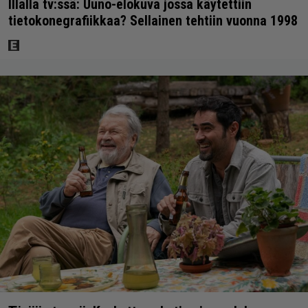
Illalla tv:ssä: Uuno-elokuva jossa käytettiin
tietokonegrafiikkaa? Sellainen tehtiin vuonna 1998