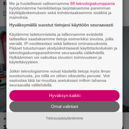
rahat – Tokmannilla, ABC:lla, netissä…
Me ja huolellisesti valitsemamme
88 teknologiakumppania
hyödynnämme henkilötietoja tarjotaksemme paremman
käyttäjäkokemuksen sekä kohdentaaksemme sisältöä ja
mainoksia.
Hyväksymällä suostut tietojesi käyttöön seuraavasti
Käytämme laitetunnisteita ja tallennamme evästeitä
laitteellesi saadaksemme tietoja esimerkiksi sivuista, joilla
vierailit, IP-osoitteestasi sekä laitteesi ominaisuuksista.
Pääset tutustumaan yksityiskohtaisesti käyttötarkoituksiin ja
teknologiakumppaneihimme seuraavalla välilehdellä.
Hylkääminen voi vaikuttaa sivuston toimivuuteen ja
käytettävyyteen.
Jotkin teknologiamme voivat käsitellä tietoja myös ilman
suostumusta, jos niillä on siihen oikeutettu peruste. Voit
vastustaa tätä tai muuttaa asetuksiasi milloin tahansa
seuraavalla välilehdellä.
Hyväksyn kaikki
Omat valintani
Tietosuojakäytäntömme
”Mitä isompi vehje, sen paremmin kulkee” –
Susanna Penttilä suuntasi Bangbussinsa Helsingin