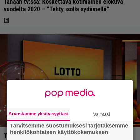
Tänään tv:ssä: Koskettava kotimainen elokuva
vuodelta 2020 – ”Tehty isolla sydämellä”
Arvostamme yksityisyyttäsi
Valintasi
Tarvitsemme suostumuksesi tarjotaksemme
henkilökohtaisen käyttökokemuksen
Täällä pelattiin lauantain Loton ja Jokerin isot