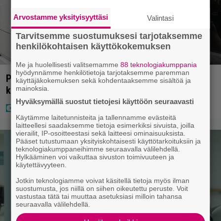
Arvostamme yksityisyyttäsi
Valintasi
Tarvitsemme suostumuksesi tarjotaksemme
henkilökohtaisen käyttökokemuksen
Me ja huolellisesti valitsemamme
88 teknologiakumppania
hyödynnämme henkilötietoja tarjotaksemme paremman
Poliisilla tehovalvonta – tästä kysymys ja näin
käyttäjäkokemuksen sekä kohdentaaksemme sisältöä ja
mainoksia.
kauan kestää
Hyväksymällä suostut tietojesi käyttöön seuraavasti
Käytämme laitetunnisteita ja tallennamme evästeitä
laitteellesi saadaksemme tietoja esimerkiksi sivuista, joilla
vierailit, IP-osoitteestasi sekä laitteesi ominaisuuksista.
Pääset tutustumaan yksityiskohtaisesti käyttötarkoituksiin ja
teknologiakumppaneihimme seuraavalla välilehdellä.
Hylkääminen voi vaikuttaa sivuston toimivuuteen ja
käytettävyyteen.
Jotkin teknologiamme voivat käsitellä tietoja myös ilman
suostumusta, jos niillä on siihen oikeutettu peruste. Voit
vastustaa tätä tai muuttaa asetuksiasi milloin tahansa
seuraavalla välilehdellä.