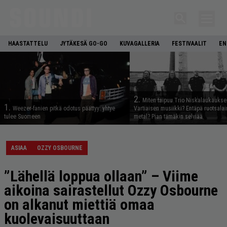
HAASTATTELU
JYTÄKESÄ GO-GO
KUVAGALLERIA
FESTIVAALIT
EN
2.
Miten taipuu Trio Niskalaukaukse
1.
Weezer-fanien pitkä odotus päättyy: yhtye
Vartiaisen musiikki? Entäpä ruotsala
tulee Suomeen
metal? Pian tämäkin selviää
ASIAA
OZZY OSBOURNE
”Lähellä loppua ollaan” – Viime
aikoina sairastellut Ozzy Osbourne
on alkanut miettiä omaa
kuolevaisuuttaan