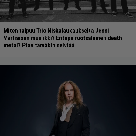
Miten taipuu Trio Niskalaukaukselta Jenni
Vartiaisen musiikki? Entäpä ruotsalainen death
metal? Pian tämäkin selviää