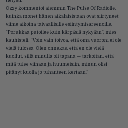
tietysti.'”
Ozzy kommentoi aiemmin The Pulse Of Radiolle,
kuinka monet hänen aikalaisistaan ovat siirtyneet
viime aikoina taivaallisille esiintymisareenoille.
”Porukkaa putoilee kuin kärpäsiä nykyään”, mies
kauhisteli. ”Voin vain toivoa, että oma vuoroni ei ole
vielä tulossa. Olen onnekas, että en ole vielä
kuollut, sillä minulla oli tapana — tarkoitan, että
mitä tulee viinaan ja huumeisiin, minun olisi
pitänyt kuolla jo tuhanteen kertaan.”