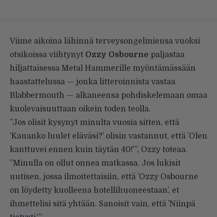
Viime aikoina lähinnä terveysongelmiensa vuoksi
otsikoissa viihtynyt
Ozzy Osbourne
paljastaa
hiljattaisessa Metal Hammerille myöntämässään
haastattelussa — jonka litteroinnista vastaa
Blabbermouth
— alkaneensa pohdiskelemaan omaa
kuolevaisuuttaan oikein toden teolla.
”Jos olisit kysynyt minulta vuosia sitten, että
’Kauanko luulet eläväsi?’ olisin vastannut, että ’Olen
kanttuvei ennen kuin täytän 40!'”, Ozzy toteaa.
”Minulla on ollut onnea matkassa. Jos lukisit
uutisen, jossa ilmoitettaisiin, että ’Ozzy Osbourne
on löydetty kuolleena hotellihuoneestaan’, et
ihmettelisi sitä yhtään. Sanoisit vain, että ’Niinpä