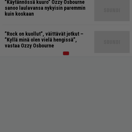
”Käytännössä kuuro” Ozzy Osbourne
sanoo laulavansa nykyisin paremmin
kuin koskaan
”Rock on kuollut”, väittävät jotkut –
”Kyllä minä olen vielä hengissä”,
vastaa Ozzy Osbourne