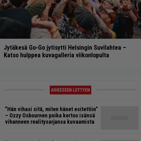
Jytäkesä Go-Go jytisytti Helsingin Suvilahtea –
Katso hulppea kuvagalleria viikonlopulta
AIHEESEEN LIITTYEN
”Hän vihasi sitä, miten hänet esitettiin”
– Ozzy Osbournen poika kertoo isänsä
vihanneen realitysarjansa kuvaamista