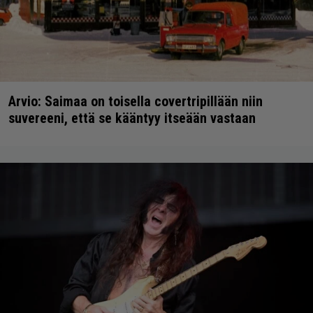
Arvio: Saimaa on toisella covertripillään niin
suvereeni, että se kääntyy itseään vastaan