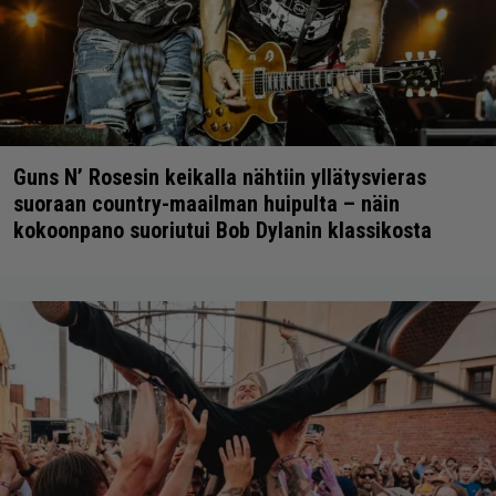
Guns N’ Rosesin keikalla nähtiin yllätysvieras
suoraan country-maailman huipulta – näin
kokoonpano suoriutui Bob Dylanin klassikosta