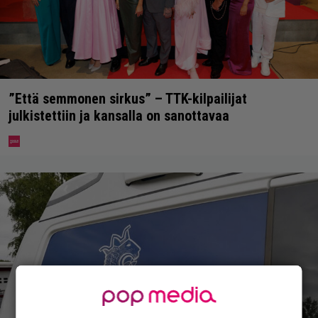
”Että semmonen sirkus” – TTK-kilpailijat
julkistettiin ja kansalla on sanottavaa