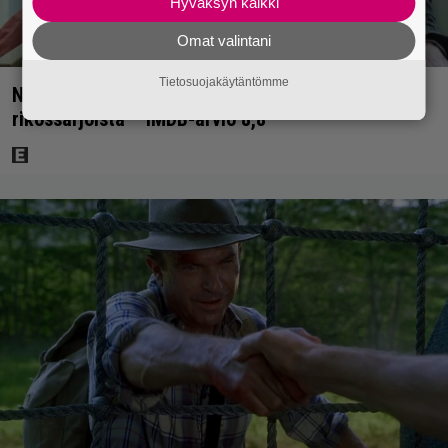
Hyväksyn kaikki
Omat valintani
Tietosuojakäytäntömme
Nyt Netflixissä: Yksi viime vuosien parhaista
rikossarjoista – IMDB-arvio 8,8