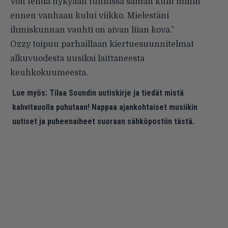
Voit tehdä nykyään tunnissa saman kuin mihin
ennen vanhaan kului viikko. Mielestäni
ihmiskunnan vauhti on aivan liian kova.”
Ozzy toipuu parhaillaan kiertuesuunnitelmat
alkuvuodesta uusiksi laittaneesta
keuhkokuumeesta.
Lue myös:
Tilaa Soundin uutiskirje ja tiedät mistä
kahvitauolla puhutaan! Nappaa ajankohtaiset musiikin
uutiset ja puheenaiheet suoraan sähköpostiin tästä.