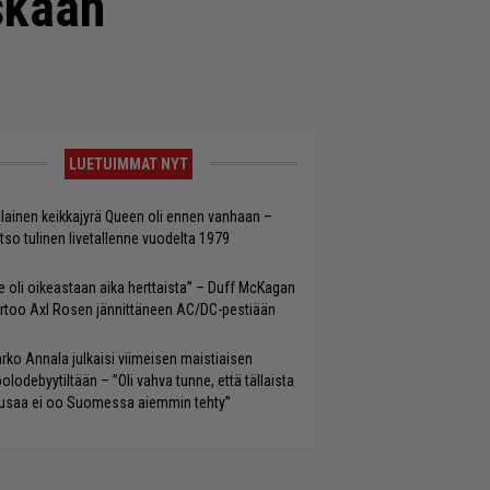
skaan
LUETUIMMAT NYT
llainen keikkajyrä Queen oli ennen vanhaan –
tso tulinen livetallenne vuodelta 1979
e oli oikeastaan aika herttaista” – Duff McKagan
rtoo Axl Rosen jännittäneen AC/DC-pestiään
rko Annala julkaisi viimeisen maistiaisen
olodebyytiltään – ”Oli vahva tunne, että tällaista
saa ei oo Suomessa aiemmin tehty”