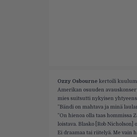
Ozzy Osbourne
kertoili kuulum
Amerikan osuuden avauskonsertin
mies suitsutti nykyisen yhtyeensä
”Bändi on mahtava ja minä laula
”On hienoa olla taas hommissa Z
loistava. Blasko [Rob Nicholson] o
Ei draamaa tai riitelyä. Me va