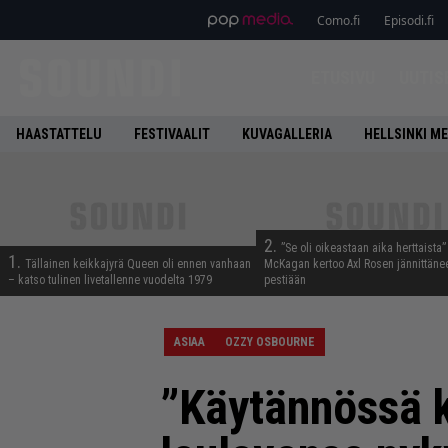
Como.fi
Episodi.fi
ETUSIVU
UUTIS
HAASTATTELU
FESTIVAALIT
KUVAGALLERIA
HELLSINKI ME
2.
”Se oli oikeastaan aika herttaista”
1.
Tällainen keikkajyrä Queen oli ennen vanhaan
McKagan kertoo Axl Rosen jännittäne
– katso tulinen livetallenne vuodelta 1979
pestiään
ASIAA
OZZY OSBOURNE
”Käytännössä 