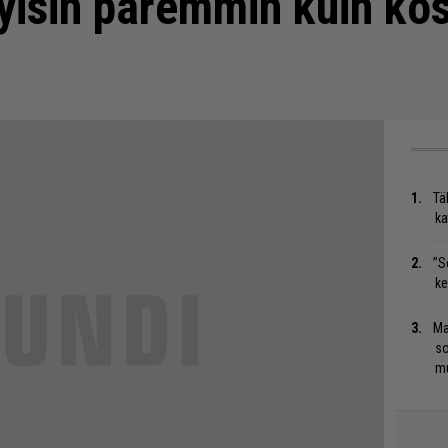
yisin paremmin kuin ko
Tä
ka
”S
ke
Ma
so
mu