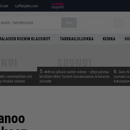
i.net
Leffatykki.com
Etsi
KIRJAUDU
ALAISEN ROCKIN KLASSIKOT
TARKKAILULUOKKA
KEIKKA
SO
5.
6.
Anthrax julkaisi uuden videon – yhtye julistaa
Guns N’ 
lla covertripillään niin
biisillään Mike Tysonin lanseeraamaa ikiaikaista
suoraan co
yy itseään vastaan
viisautta
kokoonpano
sanoo