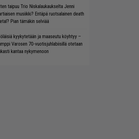
ten taipuu Trio Niskalaukaukselta Jenni
rtiaisen musiikki? Entäpä ruotsalainen death
tal? Pian tämäkin selviää
öläisiä kyykytetään ja maaseutu köyhtyy –
mppi Varosen 70-vuotisjuhlabiisillä otetaan
ukasti kantaa nykymenoon