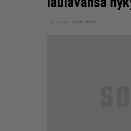
laulavansa nyk
1.9.2018 19:17
Anssi Eriksson