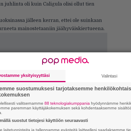
juhlinta oli kuin Caligula olisi ollut tien
uoksinassa jälleen kerran, ettei ole suinkaan
turneeta mainostetaaniin jäähyväiskiertueena.
vostamme yksityisyyttäsi
Valintasi
semme suostumuksesi tarjotaksemme henkilökohtai
Tä
ökokemuksen
ka
lellisesti valitsemamme
88 teknologiakumppania
hyödynnämme henkilö
semme paremman käyttäjäkokemuksen sekä kohdentaaksemme sisältöä
”S
a.
M
ällä suostut tietojesi käyttöön seuraavasti
A
laitetunnisteita ja tallennamme evästeitä laitteellesi saadaksemme tie