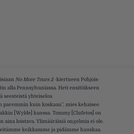
isiaan
No More Tours
2
-kiertueen Pohjois-
 alla Pennsylvaniassa. Heti ensitöikseen
 seesteistä yhteiseloa.
n paremmin kuin koskaan”, mies kehaisee.
akkin [Wylde] kanssa. Tommy [Clufetos] on
n aina loistava. Ylimääräisiä ongelmia ei ole.
in heitämme keikkamme ja pidämme hauskaa.