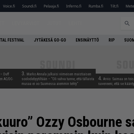
Voice.fi
Soundi.fi
Pelaaja.fi
Inferno.fi
Rumba.fi
Tilt.fi
Metel
ET
LEVYARVIOT
JUTUT
LEHTI
TAL FESTIVAL
JYTÄKESÄ GO-GO
ENSINÄYTTÖ
RIP
SUOM
3.
 – Duff
Marko Annala julkaisi viimeisen maistiaisen
4.
en AC/DC-
soolodebyytiltään – ”Oli vahva tunne, että tällaista
Arvio: Saimaa on toise
musaa ei oo Suomessa aiemmin tehty”
suvereeni, että se käänt
kuuro” Ozzy Osbourne 