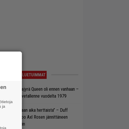
LUETUIMMAT
sen
llainen keikkajyrä Queen oli ennen vanhaan –
tso tulinen livetallenne vuodelta 1979
tietoja
 ja
e oli oikeastaan aika herttaista” – Duff
cKagan kertoo Axl Rosen jännittäneen
C/DC-pestiään
toja