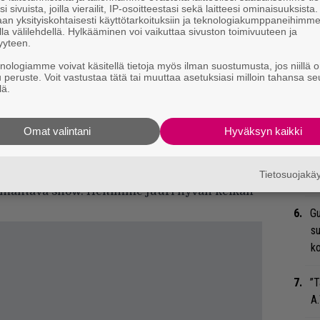
i sivuista, joilla vierailit, IP-osoitteestasi sekä laitteesi ominaisuuksista
an yksityiskohtaisesti käyttötarkoituksiin ja teknologiakumppaneihimm
Ma
la välilehdellä. Hylkääminen voi vaikuttaa sivuston toimivuuteen ja
so
yyteen.
tä
knologiamme voivat käsitellä tietoja myös ilman suostumusta, jos niillä o
u peruste. Voit vastustaa tätä tai muuttaa asetuksiasi milloin tahansa se
lä.
eita. Heitän kyllä edelleen keikkoja.”
Ar
su
hen heittämiin keikkoihin, Ozzyllä on heti
Omat valintani
Hyväksyn kaikki
An
onissa. Siellä oli minä, Van Halen ja AC/DC.
bi
0 vuotta. Se oli yksi niistä keikoista, joissa
Tietosuojak
vi
li mahtava show. Heitimme juuri hyvän keikan
Gu
su
ko
”T
A.