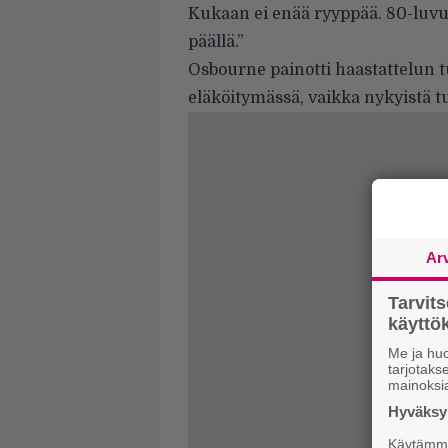
Kukaan ei enää ryyppää. 80-luvun 
päällä.”
Osbourne painotti haastattelun t
eläköitymässä, vaikka nykyistä 
Ar
Tarvit
käytt
Me ja huo
tarjotak
mainoksi
Hyväksym
Käytämme 