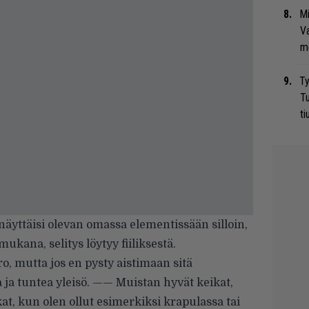
Mi
Va
me
Ty
Tu
ti
näyttäisi olevan omassa elementissään silloin,
mukana, selitys löytyy fiiliksestä.
, mutta jos en pysty aistimaan sitä
ja tuntea yleisö. —— Muistan hyvät keikat,
, kun olen ollut esimerkiksi krapulassa tai