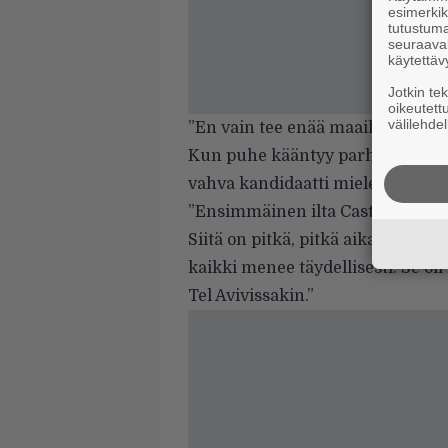
esimerkiks
tutustuma
seuraaval
käytettäv
Jotkin te
oikeutett
välilehdel
”En vain tee enää maailmankiertu
Kun puhe kääntyy parhaisiin mie
vahva kandidaatti mielessään.
”Ensimmäinen ilta Castle Doningt
Siitä on pitkä, pitkä aika — ehkä 3
kaikki menee täydellisesti. Se o
Tel Avivissakin.”