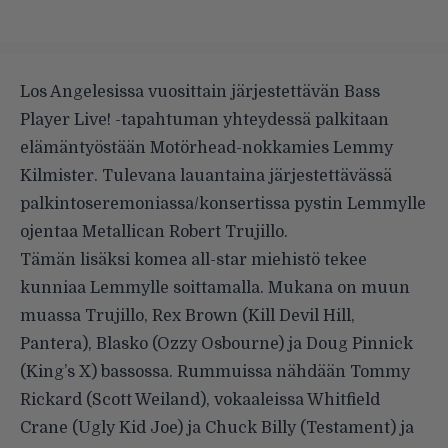
Los Angelesissa vuosittain järjestettävän
Bass
Player Live!
-tapahtuman yhteydessä palkitaan
elämäntyöstään Motörhead-nokkamies Lemmy
Kilmister. Tulevana lauantaina järjestettävässä
palkintoseremoniassa/konsertissa pystin Lemmylle
ojentaa Metallican Robert Trujillo.
Tämän lisäksi komea all-star miehistö tekee
kunniaa Lemmylle soittamalla. Mukana on muun
muassa Trujillo, Rex Brown (Kill Devil Hill,
Pantera), Blasko (Ozzy Osbourne) ja Doug Pinnick
(King’s X) bassossa. Rummuissa nähdään Tommy
Rickard (Scott Weiland), vokaaleissa Whitfield
Crane (Ugly Kid Joe) ja Chuck Billy (Testament) ja