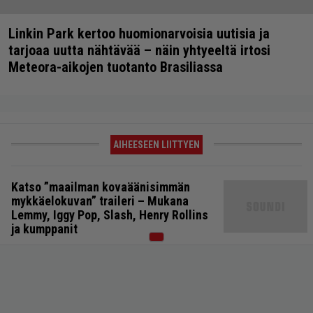
Linkin Park kertoo huomionarvoisia uutisia ja
tarjoaa uutta nähtävää – näin yhtyeeltä irtosi
Meteora-aikojen tuotanto Brasiliassa
AIHEESEEN LIITTYEN
Katso ”maailman kovaäänisimmän
mykkäelokuvan” traileri – Mukana
Lemmy, Iggy Pop, Slash, Henry Rollins
ja kumppanit