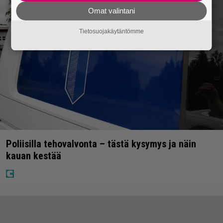
Omat valintani
Tietosuojakäytäntömme
Poliisilla tehovalvonta – tästä kysymys ja näin
kauan kestää