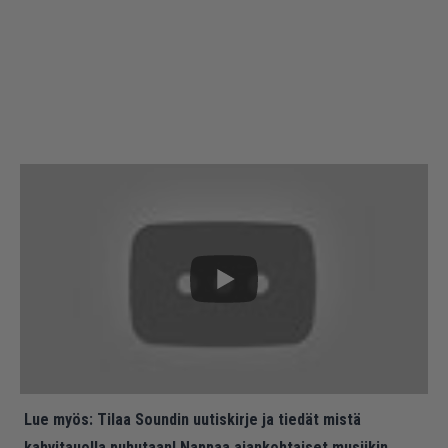
Lue myös:
Tilaa Soundin uutiskirje ja tiedät mistä
kahvitauolla puhutaan! Nappaa ajankohtaiset musiikin