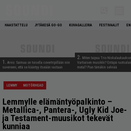
HAASTATTELU
JYTÄKESÄ GO-GO
KUVAGALLERIA
FESTIVAALIT
EN
2.
Miten taipuu Trio Niskalaukaukse
1.
Arvio: Saimaa on toisella covertripillään niin
Vartiaisen musiikki? Entäpä ruotsala
suvereeni, että se kääntyy itseään vastaan
metal? Pian tämäkin selviää
LEMMY
MOTÖRHEAD
Lemmylle elämäntyöpalkinto –
Metallica-, Pantera-, Ugly Kid Joe-
ja Testament-muusikot tekevät
kunniaa