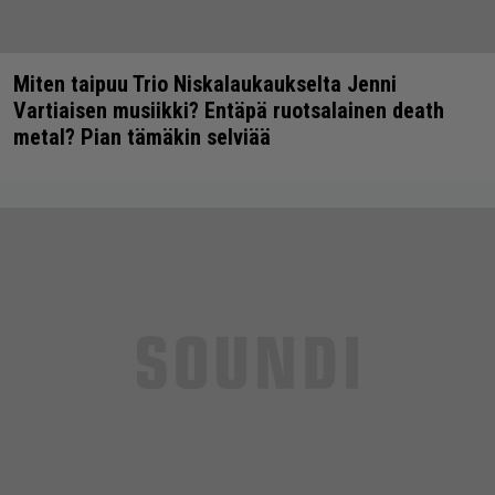
Miten taipuu Trio Niskalaukaukselta Jenni
Vartiaisen musiikki? Entäpä ruotsalainen death
metal? Pian tämäkin selviää