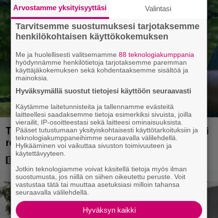
Arvostamme yksityisyyttäsi
Valintasi
Tarvitsemme suostumuksesi tarjotaksemme
henkilökohtaisen käyttökokemuksen
Me ja huolellisesti valitsemamme
88 teknologiakumppania
hyödynnämme henkilötietoja tarjotaksemme paremman
käyttäjäkokemuksen sekä kohdentaaksemme sisältöä ja
mainoksia.
Hyväksymällä suostut tietojesi käyttöön seuraavasti
Käytämme laitetunnisteita ja tallennamme evästeitä
laitteellesi saadaksemme tietoja esimerkiksi sivuista, joilla
vierailit, IP-osoitteestasi sekä laitteesi ominaisuuksista.
Tuleva videopelielokuva jäi Sam Neillin viimeiseksi
Pääset tutustumaan yksityiskohtaisesti käyttötarkoituksiin ja
teknologiakumppaneihimme seuraavalla välilehdellä.
rooliksi
Hylkääminen voi vaikuttaa sivuston toimivuuteen ja
käytettävyyteen.
Jotkin teknologiamme voivat käsitellä tietoja myös ilman
suostumusta, jos niillä on siihen oikeutettu peruste. Voit
vastustaa tätä tai muuttaa asetuksiasi milloin tahansa
seuraavalla välilehdellä.
Hyväksyn kaikki