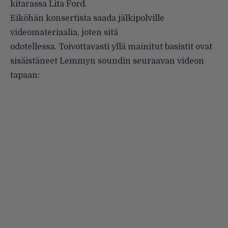
kitarassa Lita Ford.
Eiköhän konsertista saada jälkipolville
videomateriaalia, joten sitä
odotellessa. Toivottavasti yllä mainitut basistit ovat
sisäistäneet Lemmyn soundin seuraavan videon
tapaan: