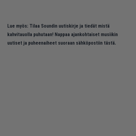
Lue myös:
Tilaa Soundin uutiskirje ja tiedät mistä
kahvitauolla puhutaan! Nappaa ajankohtaiset musiikin
uutiset ja puheenaiheet suoraan sähköpostiin tästä.