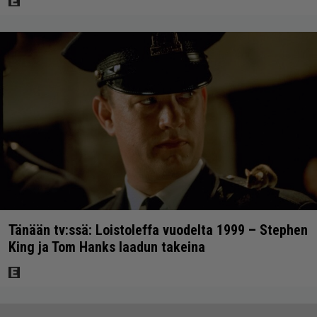
Tänään tv:ssä: Loistoleffa vuodelta 1999 – Stephen
King ja Tom Hanks laadun takeina