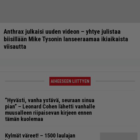
Anthrax julkaisi uuden videon – yhtye julistaa
biisillään Mike Tysonin lanseeraamaa ikiaikaista
viisautta
AIHEESEEN LIITTYEN
”Hyvästi, vanha ystävä, seuraan sinua
pian” – Leonard Cohen lähetti vanhalle
muusalleen riipaisevan kirjeen ennen
tämän kuolemaa
Kylmät väreet! – 1500 laulajan