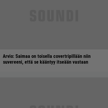
Arvio: Saimaa on toisella covertripillään niin
suvereeni, että se kääntyy itseään vastaan