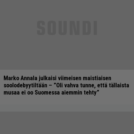
Marko Annala julkaisi viimeisen maistiaisen
soolodebyytiltään – ”Oli vahva tunne, että tällaista
musaa ei oo Suomessa aiemmin tehty”