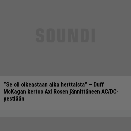
”Se oli oikeastaan aika herttaista” – Duff
McKagan kertoo Axl Rosen jännittäneen AC/DC-
pestiään