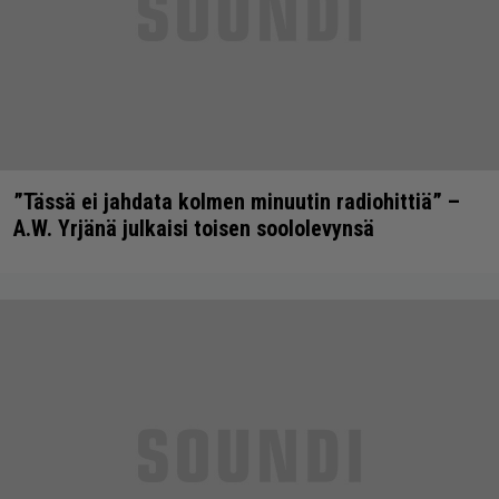
”Tässä ei jahdata kolmen minuutin radiohittiä” –
A.W. Yrjänä julkaisi toisen soololevynsä