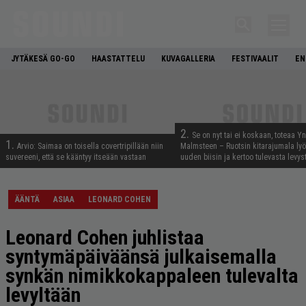
JYTÄKESÄ GO-GO
HAASTATTELU
KUVAGALLERIA
FESTIVAALIT
EN
2.
Se on nyt tai ei koskaan, toteaa Y
1.
Arvio: Saimaa on toisella covertripillään niin
Malmsteen – Ruotsin kitarajumala ly
suvereeni, että se kääntyy itseään vastaan
uuden biisin ja kertoo tulevasta levys
ÄÄNTÄ
ASIAA
LEONARD COHEN
Leonard Cohen juhlistaa
syntymäpäiväänsä julkaisemalla
synkän nimikkokappaleen tulevalta
levyltään