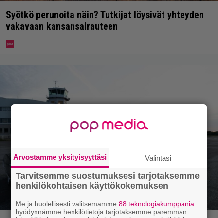
Syötkö perunoita näin? Tutkijat löysivät yhteyden
vakavaan kansansairauteen
Arvostamme yksityisyyttäsi
Valintasi
Tarvitsemme suostumuksesi tarjotaksemme
henkilökohtaisen käyttökokemuksen
Me ja huolellisesti valitsemamme
88 teknologiakumppania
hyödynnämme henkilötietoja tarjotaksemme paremman