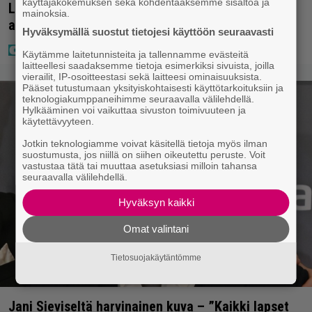
käyttäjäkokemuksen sekä kohdentaaksemme sisältöä ja
Laulaja Mirellan rantakuvat ovat täynnä lomaa,
mainoksia.
aurinkoa ja iloa
Hyväksymällä suostut tietojesi käyttöön seuraavasti
Käytämme laitetunnisteita ja tallennamme evästeitä
laitteellesi saadaksemme tietoja esimerkiksi sivuista, joilla
vierailit, IP-osoitteestasi sekä laitteesi ominaisuuksista.
Pääset tutustumaan yksityiskohtaisesti käyttötarkoituksiin ja
teknologiakumppaneihimme seuraavalla välilehdellä.
Hylkääminen voi vaikuttaa sivuston toimivuuteen ja
käytettävyyteen.
Jotkin teknologiamme voivat käsitellä tietoja myös ilman
suostumusta, jos niillä on siihen oikeutettu peruste. Voit
vastustaa tätä tai muuttaa asetuksiasi milloin tahansa
seuraavalla välilehdellä.
Hyväksyn kaikki
Omat valintani
Tietosuojakäytäntömme
Jani Sieviseltä harvinainen kuva – ”Kaikki lapset