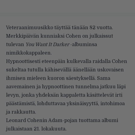
Veteraanimuusikko täyttää tänään 82 vuotta.
Merkkipäivän kunniaksi Cohen on julkaissut
tulevan
You Want It Darker
-albuminsa
nimikkokappaleen.
Hypnoottisesti eteenpäin kulkevalla raidalla Cohen
sukeltaa tutulla kähisevällä äänellään uskovaisen
ihmisen mieleen kuoron säestyksellä. Sama
aavemainen ja hypnoottinen tunnelma jatkuu läpi
levyn, jonka yhdeksän kappaletta käsittelevät irti
päästämistä, lohduttavaa yksinäisyyttä, intohimoa
ja rakkautta.
Leonard Cohenin Adam-pojan tuottama albumi
julkaistaan 21. lokakuuta.