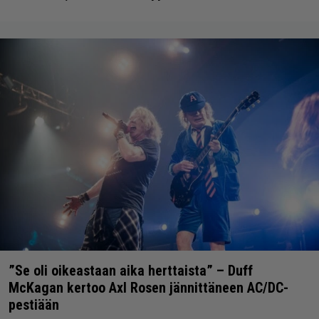
”Se oli oikeastaan aika herttaista” – Duff
McKagan kertoo Axl Rosen jännittäneen AC/DC-
pestiään