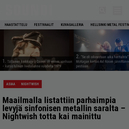
HAASTATTELU
FESTIVAALIT
KUVAGALLERIA
HELLSINKI METAL FESTI
2.
”Se oli oikeastaan aika herttaista”
1.
Tällainen keikkajyrä Queen oli ennen vanhaan
McKagan kertoo Axl Rosen jännittäne
– katso tulinen livetallenne vuodelta 1979
pestiään
ASIAA
NIGHTWISH
Maailmalla listattiin parhaimpia
levyjä sinfonisen metallin saralta –
Nightwish totta kai mainittu