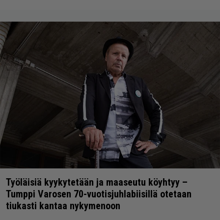
Työläisiä kyykytetään ja maaseutu köyhtyy –
Tumppi Varosen 70-vuotisjuhlabiisillä otetaan
tiukasti kantaa nykymenoon