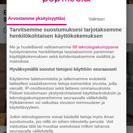
Eurojackpotissa poksahti 32,7 miljoonaa, ja tänne
Arvostamme yksityisyyttäsi
Suomen isoin voitto meni
Valintasi
Tarvitsemme suostumuksesi tarjotaksemme
henkilökohtaisen käyttökokemuksen
Me ja huolellisesti valitsemamme
88 teknologiakumppania
hyödynnämme henkilötietoja tarjotaksemme paremman
käyttäjäkokemuksen sekä kohdentaaksemme sisältöä ja
mainoksia.
Hyväksymällä suostut tietojesi käyttöön seuraavasti
Käytämme laitetunnisteita ja tallennamme evästeitä
laitteellesi saadaksemme tietoja esimerkiksi sivuista, joilla
vierailit, IP-osoitteestasi sekä laitteesi ominaisuuksista.
Pääset tutustumaan yksityiskohtaisesti käyttötarkoituksiin ja
teknologiakumppaneihimme seuraavalla välilehdellä.
Hylkääminen voi vaikuttaa sivuston toimivuuteen ja
käytettävyyteen.
Jotkin teknologiamme voivat käsitellä tietoja myös ilman
suostumusta, jos niillä on siihen oikeutettu peruste. Voit
vastustaa tätä tai muuttaa asetuksiasi milloin tahansa
seuraavalla välilehdellä.