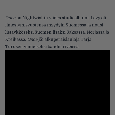
Once
on Nightwishin viides studioalbumi. Levy oli
ilmestymisvuotensa myydyin Suomessa ja nousi
listaykköseksi Suomen lisäksi Saksassa, Norjassa ja
Kreikassa.
Once
jäi alkuperäislaulaja Tarja
Turusen viimeiseksi bändin riveissä.