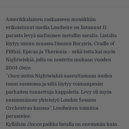
Amerikkalainen raskaaseen musiikkiin
erikoistunut media Loudwire
on listannut
11
parasta levyä sinfonisen metallin saralta. Listalta
löytyy muun muassa Dimmu Borgiria, Cradle of
Filthiä, Epicaa ja Therionia – sekä totta kai myös
Nightwishiä, jolta on nostettu mukaan vuoden
2004
Once
.
”
Once
auttoi Nightwishiä saavuttamaan uuden
tason suosiossa ja siltä löytyy voimanpesän
parhaiten tunnettuja kappaleita. Levy oli myös
ensimmäinen yhteistyö London Session
Orchestran kanssa”, Loudwiren toimitus
perustelee.
Kyllähän
Oncen
paikka listalla on enemmän kuin