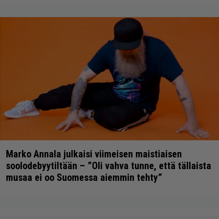
Marko Annala julkaisi viimeisen maistiaisen
soolodebyytiltään – ”Oli vahva tunne, että tällaista
musaa ei oo Suomessa aiemmin tehty”