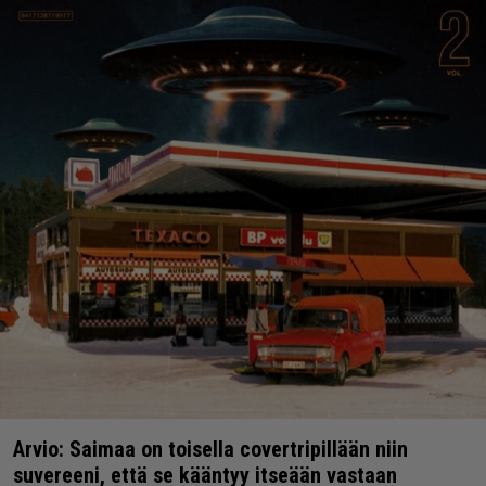
Arvio: Saimaa on toisella covertripillään niin
suvereeni, että se kääntyy itseään vastaan