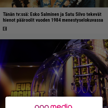
Tänän tv:ssä: Esko Salminen ja Satu Silvo tekevät
hienot pääroolit vuoden 1984 menestyselokuvassa