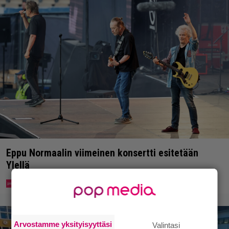
Eppu Normaalin viimeinen konsertti esitetään
Ylellä
Arvostamme yksityisyyttäsi
Valintasi