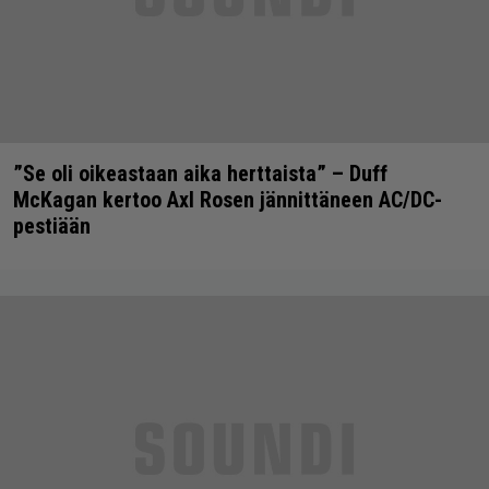
”Se oli oikeastaan aika herttaista” – Duff
McKagan kertoo Axl Rosen jännittäneen AC/DC-
pestiään