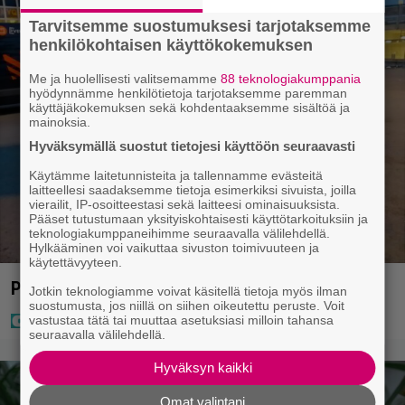
Tarvitsemme suostumuksesi tarjotaksemme
henkilökohtaisen käyttökokemuksen
Me ja huolellisesti valitsemamme
88 teknologiakumppania
hyödynnämme henkilötietoja tarjotaksemme paremman
käyttäjäkokemuksen sekä kohdentaaksemme sisältöä ja
mainoksia.
Hyväksymällä suostut tietojesi käyttöön seuraavasti
Käytämme laitetunnisteita ja tallennamme evästeitä
laitteellesi saadaksemme tietoja esimerkiksi sivuista, joilla
vierailit, IP-osoitteestasi sekä laitteesi ominaisuuksista.
Pääset tutustumaan yksityiskohtaisesti käyttötarkoituksiin ja
teknologiakumppaneihimme seuraavalla välilehdellä.
Hylkääminen voi vaikuttaa sivuston toimivuuteen ja
käytettävyyteen.
Poliisi teki surullisen löydön Lohjalla
Jotkin teknologiamme voivat käsitellä tietoja myös ilman
suostumusta, jos niillä on siihen oikeutettu peruste. Voit
vastustaa tätä tai muuttaa asetuksiasi milloin tahansa
seuraavalla välilehdellä.
Hyväksyn kaikki
Omat valintani