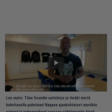
Lue myös:
Tilaa Soundin uutiskirje ja tiedät mistä
kahvitauolla puhutaan! Nappaa ajankohtaiset musiikin
uutiset ja puheenaiheet suoraan sähköpostiin tästä.