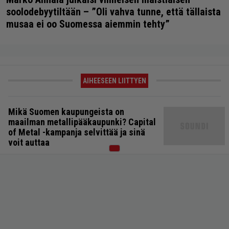
soolodebyytiltään – ”Oli vahva tunne, että tällaista
musaa ei oo Suomessa aiemmin tehty”
AIHEESEEN LIITTYEN
Mikä Suomen kaupungeista on
maailman metallipääkaupunki? Capital
of Metal -kampanja selvittää ja sinä
voit auttaa