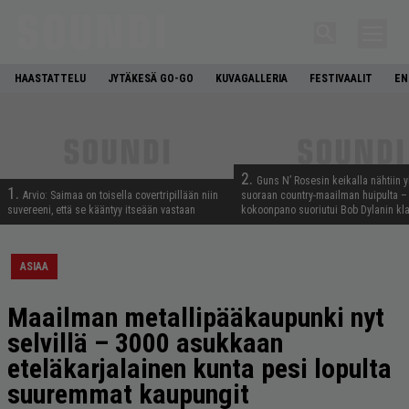
HAASTATTELU
JYTÄKESÄ GO-GO
KUVAGALLERIA
FESTIVAALIT
EN
2.
Guns N’ Rosesin keikalla nähtiin y
1.
Arvio: Saimaa on toisella covertripillään niin
suoraan country-maailman huipulta –
suvereeni, että se kääntyy itseään vastaan
kokoonpano suoriutui Bob Dylanin kl
ASIAA
Maailman metallipääkaupunki nyt
selvillä – 3000 asukkaan
eteläkarjalainen kunta pesi lopulta
suuremmat kaupungit