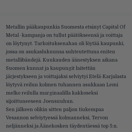
Metallin pääkaupunkia Suomesta etsinyt
Capital Of
Metal -kampanja
on tullut päätökseensä ja voittaja
on löytynyt.
Tarkoituksenahan oli löytää kaupunki,
jossa on asukaslukuunsa suhteutettuna eniten
metallibändejä. Kuukauden äänestyksen aikana
Suomen kunnat ja kaupungit laitettiin
järjestykseen ja voittajaksi selviytyi Etelä-Karjalasta
löytyvä reilun kolmen tuhannen asukkaan Lemi
melko reilulla marginaalilla kakkoseksi
sijoittuneeseen Joensuuhun.
Sen jälkeen olikin sitten paljon tiukempaa
Vesannon selviytyessä kolmanneksi, Tervon
neljänneksi ja Äänekosken täydentäessä top 5:n.