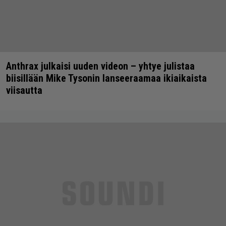
Anthrax julkaisi uuden videon – yhtye julistaa
biisillään Mike Tysonin lanseeraamaa ikiaikaista
viisautta