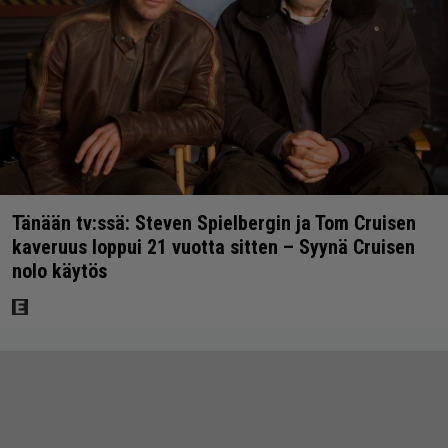
Tänään tv:ssä: Steven Spielbergin ja Tom Cruisen
kaveruus loppui 21 vuotta sitten – Syynä Cruisen
nolo käytös