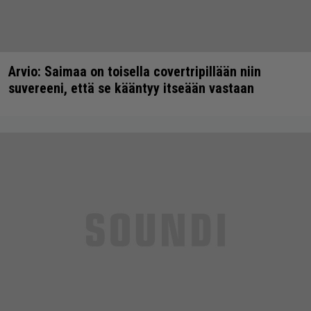
Arvio: Saimaa on toisella covertripillään niin
suvereeni, että se kääntyy itseään vastaan