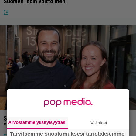
Suomen isoin voitto meni
Sara ja Mikko Parikka etsivät uutta kotia –
Arvostamme yksityisyyttäsi
Valintasi
”Seuraavaan kotiin tämmöinen”
Tarvitsemme suostumuksesi tarjotaksemme