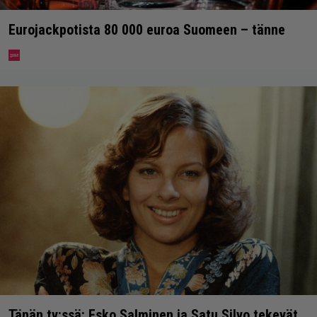
Eurojackpotista 80 000 euroa Suomeen – tänne
Tänän tv:ssä: Esko Salminen ja Satu Silvo tekevät