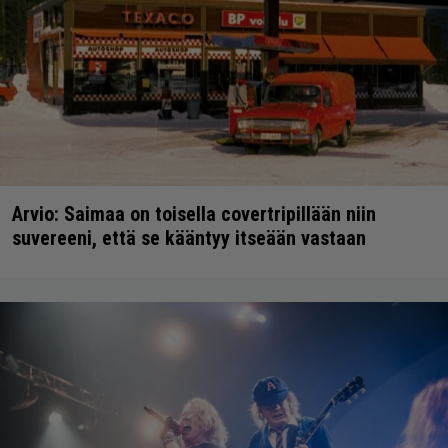
Arvio: Saimaa on toisella covertripillään niin
suvereeni, että se kääntyy itseään vastaan