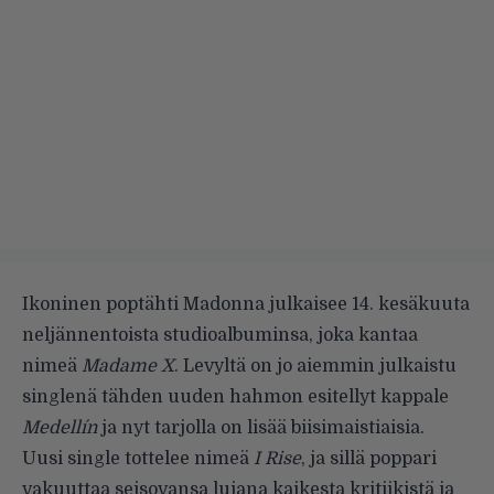
Ikoninen poptähti Madonna julkaisee 14. kesäkuuta
neljännentoista studioalbuminsa, joka kantaa
nimeä
Madame X
. Levyltä on
jo aiemmin julkaistu
singlenä tähden uuden hahmon esitellyt kappale
Medellín
ja nyt tarjolla on lisää biisimaistiaisia.
Uusi single tottelee nimeä
I Rise
, ja sillä poppari
vakuuttaa seisovansa lujana kaikesta kritiikistä ja