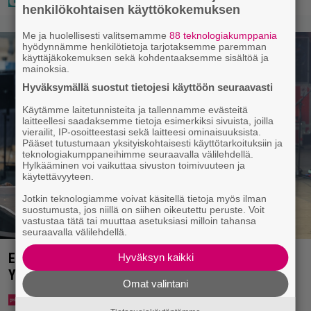
henkilökohtaisen käyttökokemuksen
Me ja huolellisesti valitsemamme
88 teknologiakumppania
hyödynnämme henkilötietoja tarjotaksemme paremman
käyttäjäkokemuksen sekä kohdentaaksemme sisältöä ja
mainoksia.
Hyväksymällä suostut tietojesi käyttöön seuraavasti
Käytämme laitetunnisteita ja tallennamme evästeitä
laitteellesi saadaksemme tietoja esimerkiksi sivuista, joilla
vierailit, IP-osoitteestasi sekä laitteesi ominaisuuksista.
Pääset tutustumaan yksityiskohtaisesti käyttötarkoituksiin ja
teknologiakumppaneihimme seuraavalla välilehdellä.
Hylkääminen voi vaikuttaa sivuston toimivuuteen ja
käytettävyyteen.
Jotkin teknologiamme voivat käsitellä tietoja myös ilman
suostumusta, jos niillä on siihen oikeutettu peruste. Voit
vastustaa tätä tai muuttaa asetuksiasi milloin tahansa
seuraavalla välilehdellä.
Eppu Normaalin viimeinen konsertti esitetään
Hyväksyn kaikki
Ylellä
Omat valintani