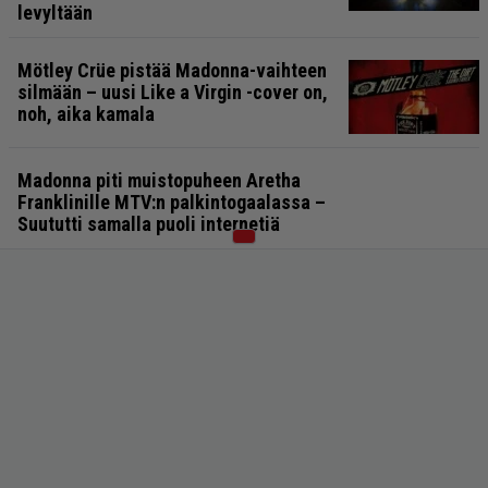
levyltään
Mötley Crüe pistää Madonna-vaihteen
silmään – uusi Like a Virgin -cover on,
noh, aika kamala
Madonna piti muistopuheen Aretha
Franklinille MTV:n palkintogaalassa –
Suututti samalla puoli internetiä