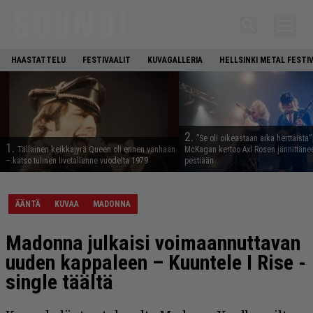
HAASTATTELU
FESTIVAALIT
KUVAGALLERIA
HELLSINKI METAL FESTI
2.
”Se oli oikeastaan aika herttaista”
1.
Tällainen keikkajyrä Queen oli ennen vanhaan
McKagan kertoo Axl Rosen jännittäne
– katso tulinen livetallenne vuodelta 1979
pestiään
ÄÄNTÄ
KUVAA
MADONNA
Madonna julkaisi voimaannuttavan
uuden kappaleen – Kuuntele I Rise -
single täältä