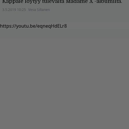
Kappale löytyy tulevalta Madame X -albumilta.
3.5.2019 10:25
Vesa Siltanen
https://youtu.be/eqneqHdELr8