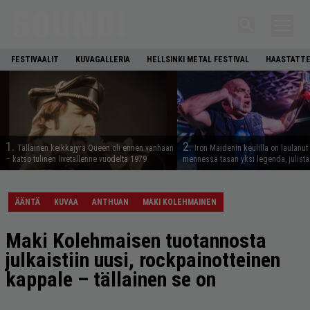
FESTIVAALIT
KUVAGALLERIA
HELLSINKI METAL FESTIVAL
HAASTATTE
1.
2.
Tällainen keikkajyrä Queen oli ennen vanhaan
Iron Maidenin keulilla on laulanut
– katso tulinen livetallenne vuodelta 1979
mennessä tasan yksi legenda, julistaa
ÄÄNTÄ
KUVAA
ANTHUAN
MAKI KOLEHMAINEN
Maki Kolehmaisen tuotannosta
julkaistiin uusi, rockpainotteinen
kappale – tällainen se on