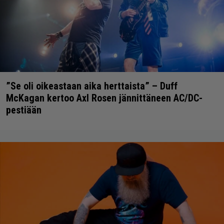
”Se oli oikeastaan aika herttaista” – Duff
McKagan kertoo Axl Rosen jännittäneen AC/DC-
pestiään