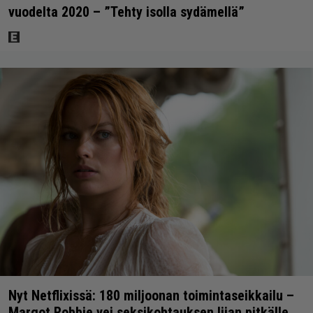
vuodelta 2020 – ”Tehty isolla sydämellä”
Nyt Netflixissä: 180 miljoonan toimintaseikkailu –
Margot Robbie vei seksikohtauksen liian pitkälle