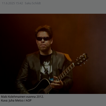
11.6.2025 15:42
Saku Schildt
Maki Kolehmainen vuonna 2012.
Kuva: Juha Metso / AOP