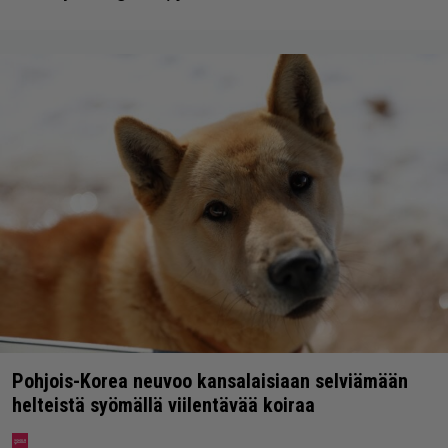
Pohjois-Korea neuvoo kansalaisiaan selviämään
helteistä syömällä viilentävää koiraa