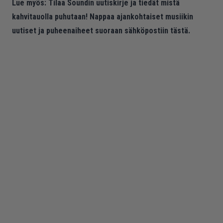
Lue myös:
Tilaa Soundin uutiskirje ja tiedät mistä
kahvitauolla puhutaan! Nappaa ajankohtaiset musiikin
uutiset ja puheenaiheet suoraan sähköpostiin tästä.