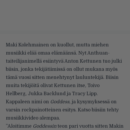
Maki Kolehmainen on kuollut, mutta miehen
musiikki elää omaa elämäänsä. Nyt Anthuan-
taiteilijanimellä esiintyvä Anton Kettunen tuo julki
biisin, jonka tekijätiimissä on ollut mukana myös
tämä vuosi sitten menehtynyt lauluntekijä. Biisin
muita tekijöitä olivat Kettunen itse, Toivo
Hellberg, Jukka Backlund ja Tracy Lipp.
Kappaleen nimi on
Goddess
, ja kysymyksessä on
varsin rockpainotteinen esitys. Katso biisiin tehty
musiikkivideo alempaa.
”Aloitimme
Goddessin
teon pari vuotta sitten Makin