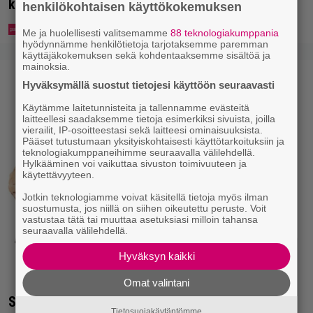
keskustaan
henkilökohtaisen käyttökokemuksen
Me ja huolellisesti valitsemamme
88 teknologiakumppania
hyödynnämme henkilötietoja tarjotaksemme paremman
käyttäjäkokemuksen sekä kohdentaaksemme sisältöä ja
mainoksia.
Hyväksymällä suostut tietojesi käyttöön seuraavasti
Käytämme laitetunnisteita ja tallennamme evästeitä
laitteellesi saadaksemme tietoja esimerkiksi sivuista, joilla
vierailit, IP-osoitteestasi sekä laitteesi ominaisuuksista.
Pääset tutustumaan yksityiskohtaisesti käyttötarkoituksiin ja
teknologiakumppaneihimme seuraavalla välilehdellä.
Hylkääminen voi vaikuttaa sivuston toimivuuteen ja
käytettävyyteen.
Jotkin teknologiamme voivat käsitellä tietoja myös ilman
suostumusta, jos niillä on siihen oikeutettu peruste. Voit
vastustaa tätä tai muuttaa asetuksiasi milloin tahansa
seuraavalla välilehdellä.
Hyväksyn kaikki
Omat valintani
Seiska: Laulaja Frederik lyttäsi Eput – johan oli
Tietosuojakäytäntömme