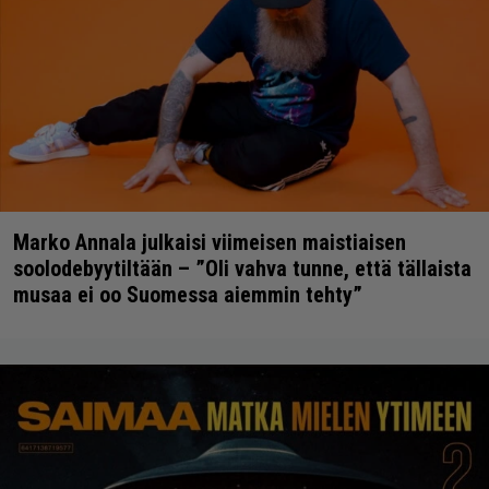
Marko Annala julkaisi viimeisen maistiaisen
soolodebyytiltään – ”Oli vahva tunne, että tällaista
musaa ei oo Suomessa aiemmin tehty”