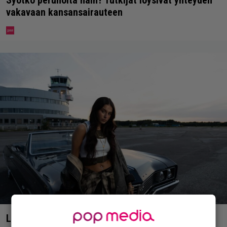
Syötkö perunoita näin? Tutkijat löysivät yhteyden
vakavaan kansansairauteen
Laulaja Mirellan rantakuvat ovat täynnä lomaa,