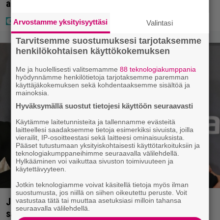
aurinkoa ja iloa
Arvostamme yksityisyyttäsi
Valintasi
Tarvitsemme suostumuksesi tarjotaksemme
henkilökohtaisen käyttökokemuksen
Me ja huolellisesti valitsemamme
88 teknologiakumppania
hyödynnämme henkilötietoja tarjotaksemme paremman
käyttäjäkokemuksen sekä kohdentaaksemme sisältöä ja
mainoksia.
Hyväksymällä suostut tietojesi käyttöön seuraavasti
Käytämme laitetunnisteita ja tallennamme evästeitä
laitteellesi saadaksemme tietoja esimerkiksi sivuista, joilla
vierailit, IP-osoitteestasi sekä laitteesi ominaisuuksista.
Pääset tutustumaan yksityiskohtaisesti käyttötarkoituksiin ja
teknologiakumppaneihimme seuraavalla välilehdellä.
Hylkääminen voi vaikuttaa sivuston toimivuuteen ja
käytettävyyteen.
Jotkin teknologiamme voivat käsitellä tietoja myös ilman
suostumusta, jos niillä on siihen oikeutettu peruste. Voit
Jani Sieviseltä harvinainen kuva – ”Kaikki lapset
vastustaa tätä tai muuttaa asetuksiasi milloin tahansa
seuraavalla välilehdellä.
samaan aikaan”