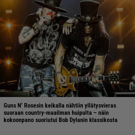
Guns N’ Rosesin keikalla nähtiin yllätysvieras
suoraan country-maailman huipulta – näin
kokoonpano suoriutui Bob Dylanin klassikosta