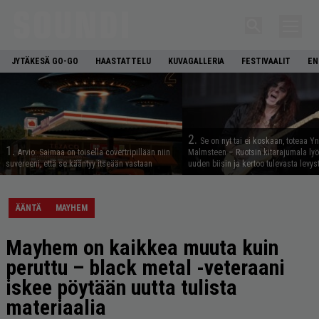
JYTÄKESÄ GO-GO
HAASTATTELU
KUVAGALLERIA
FESTIVAALIT
EN
2.
Se on nyt tai ei koskaan, toteaa Y
1.
Arvio: Saimaa on toisella covertripillään niin
Malmsteen – Ruotsin kitarajumala ly
suvereeni, että se kääntyy itseään vastaan
uuden biisin ja kertoo tulevasta levys
ÄÄNTÄ
MAYHEM
Mayhem on kaikkea muuta kuin
peruttu – black metal -veteraani
iskee pöytään uutta tulista
materiaalia