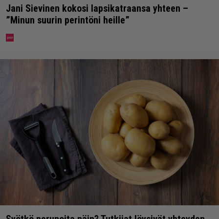
Jani Sievinen kokosi lapsikatraansa yhteen –
”Minun suurin perintöni heille”