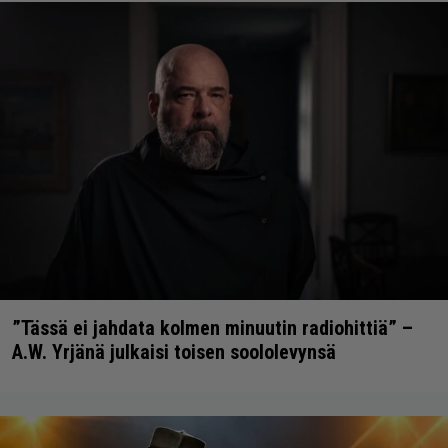
”Tässä ei jahdata kolmen minuutin radiohittiä” –
A.W. Yrjänä julkaisi toisen soololevynsä