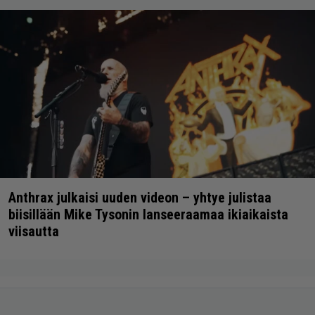
Anthrax julkaisi uuden videon – yhtye julistaa
biisillään Mike Tysonin lanseeraamaa ikiaikaista
viisautta