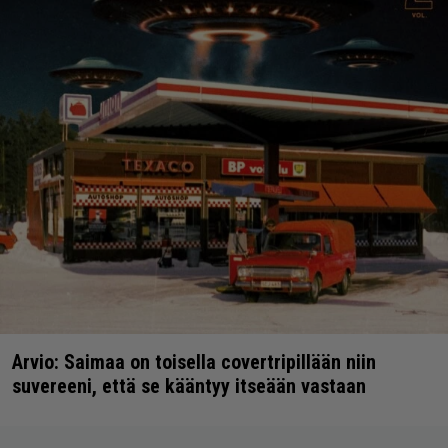
Arvio: Saimaa on toisella covertripillään niin
suvereeni, että se kääntyy itseään vastaan