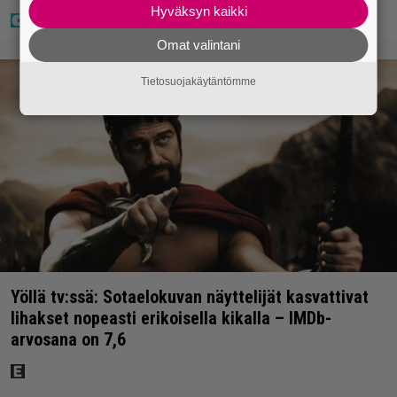
Hyväksyn kaikki
Omat valintani
Tietosuojakäytäntömme
Yöllä tv:ssä: Sotaelokuvan näyttelijät kasvattivat
lihakset nopeasti erikoisella kikalla – IMDb-
arvosana on 7,6