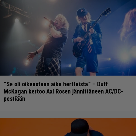
”Se oli oikeastaan aika herttaista” – Duff
McKagan kertoo Axl Rosen jännittäneen AC/DC-
pestiään