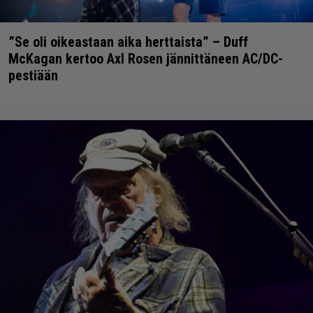
”Se oli oikeastaan aika herttaista” – Duff
McKagan kertoo Axl Rosen jännittäneen AC/DC-
pestiään