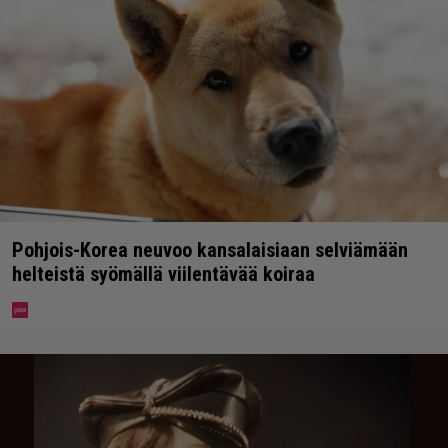
Pohjois-Korea neuvoo kansalaisiaan selviämään
helteistä syömällä viilentävää koiraa