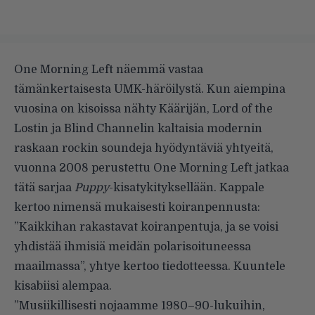
One Morning Left näemmä vastaa
tämänkertaisesta UMK-häröilystä. Kun aiempina
vuosina on kisoissa nähty Käärijän, Lord of the
Lostin ja Blind Channelin kaltaisia modernin
raskaan rockin soundeja hyödyntäviä yhtyeitä,
vuonna 2008 perustettu One Morning Left jatkaa
tätä sarjaa
Puppy
-kisatykityksellään. Kappale
kertoo nimensä mukaisesti koiranpennusta:
”Kaikkihan rakastavat koiranpentuja, ja se voisi
yhdistää ihmisiä meidän polarisoituneessa
maailmassa”, yhtye kertoo tiedotteessa. Kuuntele
kisabiisi alempaa.
”Musiikillisesti nojaamme 1980–90-lukuihin,