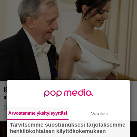
IS: Hjalliksen ja Jasminen häissä suomalainen
supertähti
Arvostamme yksityisyyttäsi
Valintasi
Tarvitsemme suostumuksesi tarjotaksemme
henkilökohtaisen käyttökokemuksen