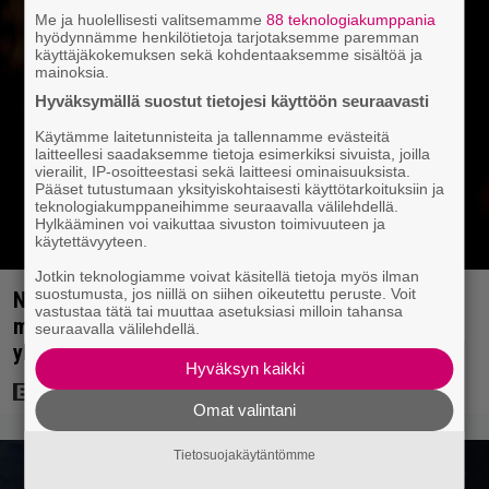
Me ja huolellisesti valitsemamme
88 teknologiakumppania
hyödynnämme henkilötietoja tarjotaksemme paremman
käyttäjäkokemuksen sekä kohdentaaksemme sisältöä ja
mainoksia.
Hyväksymällä suostut tietojesi käyttöön seuraavasti
Käytämme laitetunnisteita ja tallennamme evästeitä
laitteellesi saadaksemme tietoja esimerkiksi sivuista, joilla
vierailit, IP-osoitteestasi sekä laitteesi ominaisuuksista.
Pääset tutustumaan yksityiskohtaisesti käyttötarkoituksiin ja
teknologiakumppaneihimme seuraavalla välilehdellä.
Hylkääminen voi vaikuttaa sivuston toimivuuteen ja
käytettävyyteen.
Jotkin teknologiamme voivat käsitellä tietoja myös ilman
suostumusta, jos niillä on siihen oikeutettu peruste. Voit
Nyt Netflixissä: Christopher Nolanin viiden tähden
vastustaa tätä tai muuttaa asetuksiasi milloin tahansa
mysteerileffa – ”Huikean hienosti kirjoitettu
seuraavalla välilehdellä.
yllätyskäänteiden sarja”
Hyväksyn kaikki
Omat valintani
Tietosuojakäytäntömme