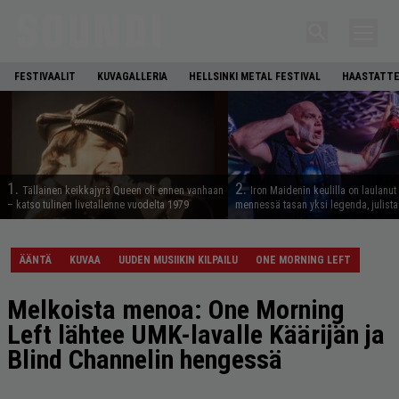
FESTIVAALIT
KUVAGALLERIA
HELLSINKI METAL FESTIVAL
HAASTATTE
1.
2.
Tällainen keikkajyrä Queen oli ennen vanhaan
Iron Maidenin keulilla on laulanut
– katso tulinen livetallenne vuodelta 1979
mennessä tasan yksi legenda, julistaa
ÄÄNTÄ
KUVAA
UUDEN MUSIIKIN KILPAILU
ONE MORNING LEFT
Melkoista menoa: One Morning
Left lähtee UMK-lavalle Käärijän ja
Blind Channelin hengessä