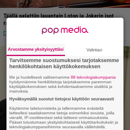
Täällä pelattiin lauantain Loton ja Jokerin isot
rahat – Tokmannilla, ABC:lla, netissä…
Arvostamme yksityisyyttäsi
Valintasi
Tarvitsemme suostumuksesi tarjotaksemme
henkilökohtaisen käyttökokemuksen
Me ja huolellisesti valitsemamme
88 teknologiakumppania
hyödynnämme henkilötietoja tarjotaksemme paremman
käyttäjäkokemuksen sekä kohdentaaksemme sisältöä ja
mainoksia.
Hyväksymällä suostut tietojesi käyttöön seuraavasti
Käytämme laitetunnisteita ja tallennamme evästeitä
laitteellesi saadaksemme tietoja esimerkiksi sivuista, joilla
vierailit, IP-osoitteestasi sekä laitteesi ominaisuuksista.
Pääset tutustumaan yksityiskohtaisesti käyttötarkoituksiin ja
teknologiakumppaneihimme seuraavalla välilehdellä.