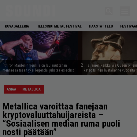
KUVAGALLERIA
HELLSINKI METAL FESTIVAL
HAASTATTELU
FESTIVAA
1.
2.
Iron Maidenin keulilla on laulanut tähän
Tällainen keikkajyrä Queen oli e
mennessä tasan yksi legenda, julistaa ex-solisti
– katso tulinen livetallenne vuodelta
ASIAA
METALLICA
Metallica varoittaa fanejaan
kryptovaluuttahuijareista –
”Sosiaalisen median ruma puoli
nosti päätään”