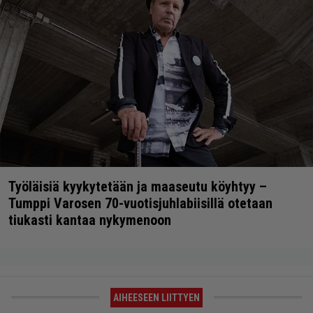
Työläisiä kyykytetään ja maaseutu köyhtyy –
Tumppi Varosen 70-vuotisjuhlabiisillä otetaan
tiukasti kantaa nykymenoon
AIHEESEEN LIITTYEN