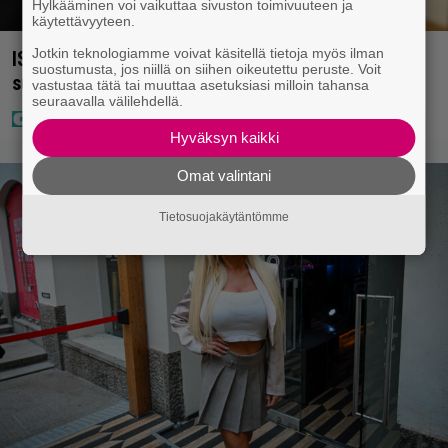
Hylkääminen voi vaikuttaa sivuston toimivuuteen ja
käytettävyyteen.
Jotkin teknologiamme voivat käsitellä tietoja myös ilman
IS: Hjalliksen ja Jasminen häissä suomalainen
suostumusta, jos niillä on siihen oikeutettu peruste. Voit
supertähti
vastustaa tätä tai muuttaa asetuksiasi milloin tahansa
seuraavalla välilehdellä.
Hyväksyn kaikki
Omat valintani
Tietosuojakäytäntömme