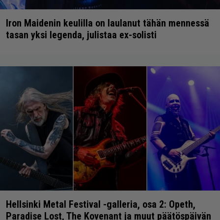
Iron Maidenin keulilla on laulanut tähän mennessä
tasan yksi legenda, julistaa ex-solisti
Hellsinki Metal Festival -galleria, osa 2: Opeth,
Paradise Lost, The Kovenant ja muut päätöspäivän