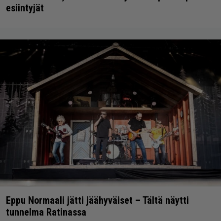
esiintyjät
Eppu Normaali jätti jäähyväiset – Tältä näytti
tunnelma Ratinassa