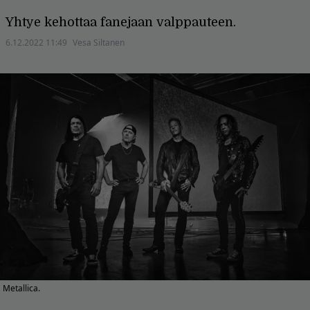
Yhtye kehottaa fanejaan valppauteen.
6.12.2022 11:49
Vesa Siltanen
Metallica.