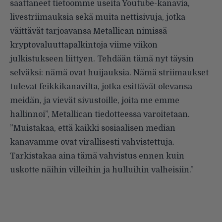
saattaneet tietoomme useita Youtube-kanavia,
livestriimauksia sekä muita nettisivuja, jotka
väittävät tarjoavansa Metallican nimissä
kryptovaluuttapalkintoja viime viikon
julkistukseen liittyen. Tehdään tämä nyt täysin
selväksi: nämä ovat huijauksia. Nämä striimaukset
tulevat feikkikanavilta, jotka esittävät olevansa
meidän, ja vievät sivustoille, joita me emme
hallinnoi”, Metallican tiedotteessa varoitetaan.
”Muistakaa, että kaikki sosiaalisen median
kanavamme ovat virallisesti vahvistettuja.
Tarkistakaa aina tämä vahvistus ennen kuin
uskotte näihin villeihin ja hulluihin valheisiin.”