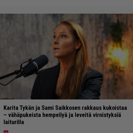
Karita Tykän ja Sami Saikkosen rakkaus kukoistaa
– vähäpukeista hempeilyä ja leveitä virnistyksiä
laiturilla