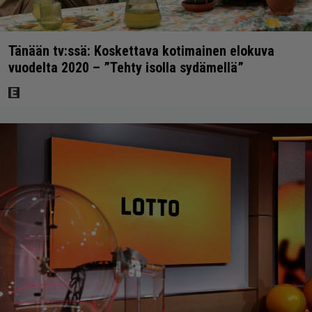
Tänään tv:ssä: Koskettava kotimainen elokuva
vuodelta 2020 – ”Tehty isolla sydämellä”