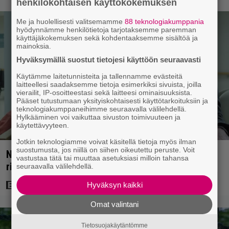
henkilökohtaisen käyttökokemuksen
Me ja huolellisesti valitsemamme
88 teknologiakumppania
hyödynnämme henkilötietoja tarjotaksemme paremman
käyttäjäkokemuksen sekä kohdentaaksemme sisältöä ja
mainoksia.
Hyväksymällä suostut tietojesi käyttöön seuraavasti
Käytämme laitetunnisteita ja tallennamme evästeitä
laitteellesi saadaksemme tietoja esimerkiksi sivuista, joilla
vierailit, IP-osoitteestasi sekä laitteesi ominaisuuksista.
Pääset tutustumaan yksityiskohtaisesti käyttötarkoituksiin ja
teknologiakumppaneihimme seuraavalla välilehdellä.
Hylkääminen voi vaikuttaa sivuston toimivuuteen ja
käytettävyyteen.
Jotkin teknologiamme voivat käsitellä tietoja myös ilman
suostumusta, jos niillä on siihen oikeutettu peruste. Voit
Nyt Netflixissä: Yksi viime vuosien parhaista
vastustaa tätä tai muuttaa asetuksiasi milloin tahansa
rikossarjoista – IMDB-arvio 8,8
seuraavalla välilehdellä.
Hyväksyn kaikki
Omat valintani
Tietosuojakäytäntömme