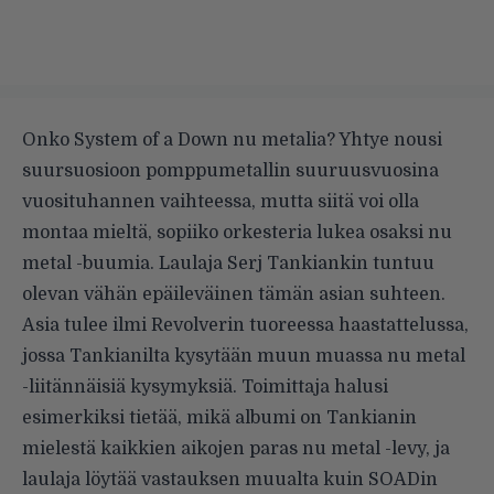
Onko System of a Down nu metalia? Yhtye nousi
suursuosioon pomppumetallin suuruusvuosina
vuosituhannen vaihteessa, mutta siitä voi olla
montaa mieltä, sopiiko orkesteria lukea osaksi nu
metal -buumia. Laulaja Serj Tankiankin tuntuu
olevan vähän epäileväinen tämän asian suhteen.
Asia tulee ilmi
Revolverin
tuoreessa haastattelussa,
jossa Tankianilta kysytään muun muassa nu metal
-liitännäisiä kysymyksiä. Toimittaja halusi
esimerkiksi tietää, mikä albumi on Tankianin
mielestä kaikkien aikojen paras nu metal -levy, ja
laulaja löytää vastauksen muualta kuin SOADin