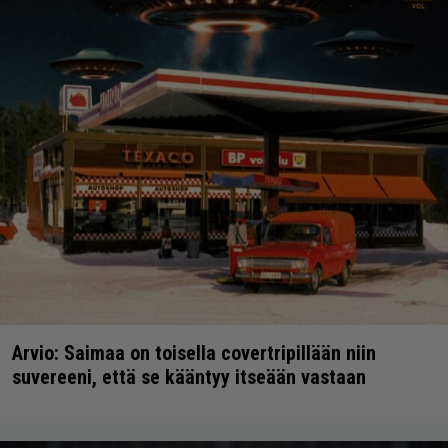
Arvio: Saimaa on toisella covertripillään niin
suvereeni, että se kääntyy itseään vastaan