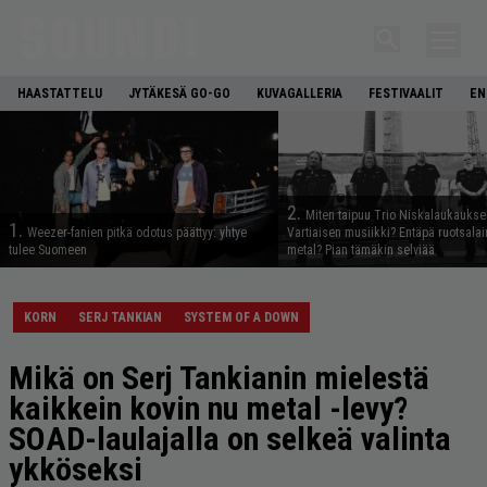
HAASTATTELU
JYTÄKESÄ GO-GO
KUVAGALLERIA
FESTIVAALIT
EN
2.
Miten taipuu Trio Niskalaukaukse
1.
Weezer-fanien pitkä odotus päättyy: yhtye
Vartiaisen musiikki? Entäpä ruotsala
tulee Suomeen
metal? Pian tämäkin selviää
KORN
SERJ TANKIAN
SYSTEM OF A DOWN
Mikä on Serj Tankianin mielestä
kaikkein kovin nu metal -levy?
SOAD-laulajalla on selkeä valinta
ykköseksi