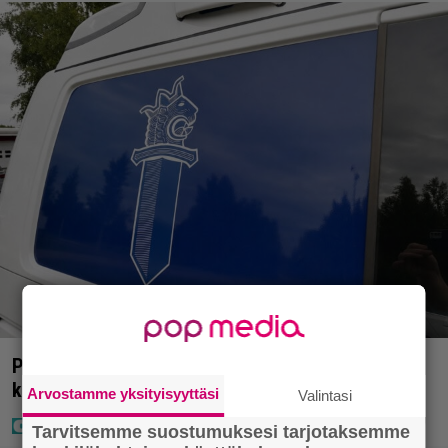
Poliisilla tehovalvonta – tästä kysymys ja näin
kauan kestää
Arvostamme yksityisyyttäsi
Valintasi
Tarvitsemme suostumuksesi tarjotaksemme