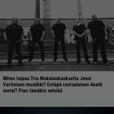
Miten taipuu Trio Niskalaukaukselta Jenni
Vartiaisen musiikki? Entäpä ruotsalainen death
metal? Pian tämäkin selviää