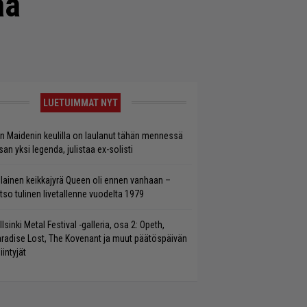
ää
LUETUIMMAT NYT
on Maidenin keulilla on laulanut tähän mennessä
san yksi legenda, julistaa ex-solisti
llainen keikkajyrä Queen oli ennen vanhaan –
tso tulinen livetallenne vuodelta 1979
llsinki Metal Festival -galleria, osa 2: Opeth,
radise Lost, The Kovenant ja muut päätöspäivän
iintyjät