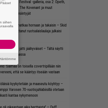
llsinki Metal Festival -galleria, osa 2: Opeth,
. Pääset
e
radise Lost, The Kovenant ja muut
ätöspäivän esiintyjät
n siihen
ik Grönwall matkaa hornaan ja takaisin – Skid
uraavalla
w’ssa vaikuttanut ruotsalaislaulaja julkaisi
uden videon
pu Normaali jätti jäähyväiset – Tältä näytti
nnelma Ratinassa
äytäntömme
vio: Saimaa on toisella covertripillään niin
vereeni, että se kääntyy itseään vastaan
öläisiä kyykytetään ja maaseutu köyhtyy –
mppi Varosen 70-vuotisjuhlabiisillä otetaan
ukasti kantaa nykymenoon
e oli oikeastaan aika herttaista” – Duff