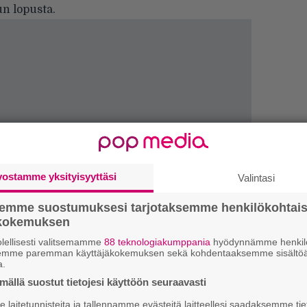
un lopusta.
vostamme yksityisyyttäsi
Valintasi
semme suostumuksesi tarjotaksemme henkilökohtai
Ir
ökokemuksen
me
lellisesti valitsemamme
88 teknologiakumppania
hyödynnämme henkilö
semme paremman käyttäjäkokemuksen sekä kohdentaaksemme sisältöä
Tä
a.
ka
ällä suostut tietojesi käyttöön seuraavasti
laitetunnisteita ja tallennamme evästeitä laitteellesi saadaksemme tie