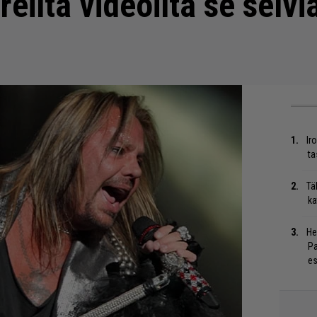
reilta videoilta se selvi
Ir
ta
Tä
ka
He
Pa
es