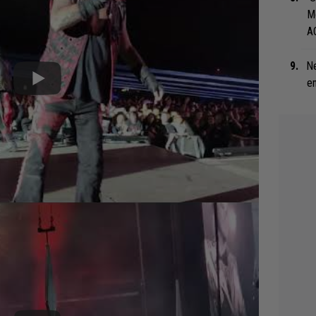
M
A
Ne
en