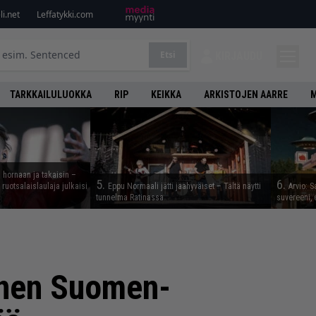
i.net
Leffatykki.com
Etsi
KIRJAUDU
TARKKAILULUOKKA
RIP
KEIKKA
ARKISTOJEN AARRE
M
 hornaan ja takaisin –
5.
6.
ruotsalaislaulaja julkaisi
Eppu Normaali jätti jäähyväiset – Tältä näytti
Arvio: S
tunnelma Ratinassa
suvereeni, 
nnen Suomen-