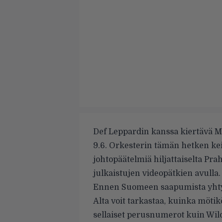
Def Leppardin kanssa kiertävä M
9.6. Orkesterin tämän hetken kei
johtopäätelmiä hiljattaiselta Pra
julkaistujen videopätkien avulla.
Ennen Suomeen saapumista yhtyee
Alta voit tarkastaa, kuinka möt
sellaiset perusnumerot kuin Wild