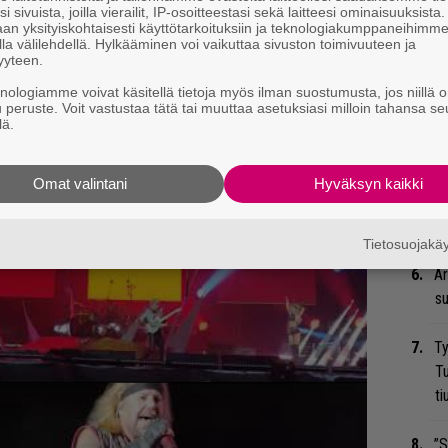
He
i sivuista, joilla vierailit, IP-osoitteestasi sekä laitteesi ominaisuuksista
an yksityiskohtaisesti käyttötarkoituksiin ja teknologiakumppaneihimm
Pa
la välilehdellä. Hylkääminen voi vaikuttaa sivuston toimivuuteen ja
pä
yyteen.
knologiamme voivat käsitellä tietoja myös ilman suostumusta, jos niillä o
Er
u peruste. Voit vastustaa tätä tai muuttaa asetuksiasi milloin tahansa se
lä.
Ro
u
Omat valintani
Hyväksyn kaikki
Ep
tu
Tietosuojak
Ar
su
Ty
Tu
ti
”S