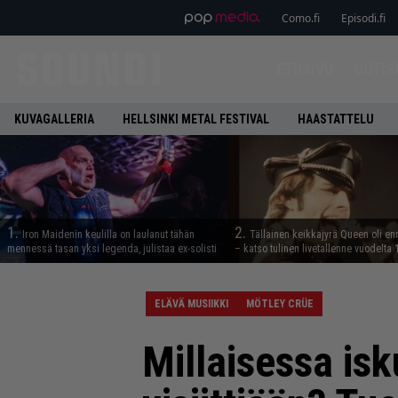
Como.fi
Episodi.fi
ETUSIVU
UUTIS
KUVAGALLERIA
HELLSINKI METAL FESTIVAL
HAASTATTELU
1.
2.
Iron Maidenin keulilla on laulanut tähän
Tällainen keikkajyrä Queen oli e
mennessä tasan yksi legenda, julistaa ex-solisti
– katso tulinen livetallenne vuodelta
ELÄVÄ MUSIIKKI
MÖTLEY CRÜE
Millaisessa is