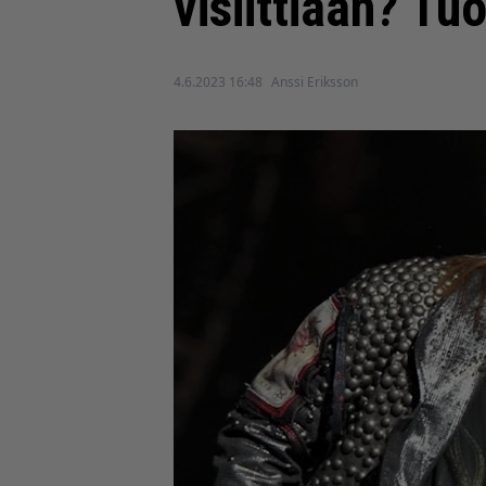
visiittiään? Tuo
4.6.2023 16:48
Anssi Eriksson