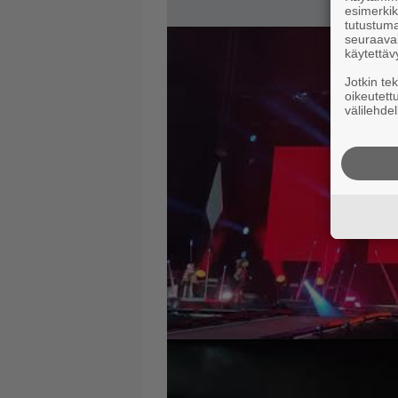
esimerkiks
tutustuma
seuraaval
käytettäv
Jotkin te
oikeutett
välilehdel