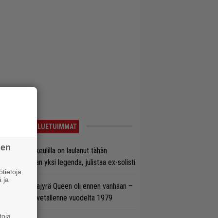
LUETUIMMAT
sen
on Maidenin keulilla on laulanut tähän
nnessä tasan yksi legenda, julistaa ex-solisti
tietoja
 ja
llainen keikkajyrä Queen oli ennen vanhaan –
tso tulinen livetallenne vuodelta 1979
toja