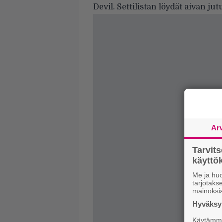
Devil. Settilistan löydät aivan jut
Ar
Tarvit
käytt
Me ja huo
tarjotak
mainoksi
Hyväksym
Käytämme 