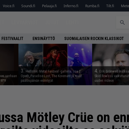
Voice.fi
Soundi.fi
Pelaaja.fi
Inferno.fi
Rumba.fi
Tilt.fi
Metel
ET
LEVYARVIOT
JUTUT
LEHTI
FESTIVAALIT
ENSINÄYTTÖ
SUOMALAISEN ROCKIN KLASSIKOT
3.
4.
Hellsinki Metal Festival -galleria, osa 2:
Erik Grönwall matkaa
nnen vanhaan
Opeth, Paradise Lost, The Kovenant ja muut
Skid Row’ssa vaikuttanut 
 1979
päätöspäivän esiintyjät
uuden videon
kussa Mötley Crüe on e