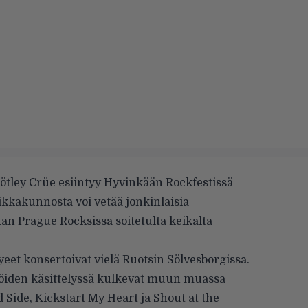
ötley Crüe esiintyy Hyvinkään Rockfestissä
kkakunnosta voi vetää jonkinlaisia
han Prague Rocksissa soitetulta keikalta
t konsertoivat vielä Ruotsin Sölvesborgissa.
iköiden käsittelyssä kulkevat muun muassa
 Side, Kickstart My Heart ja Shout at the