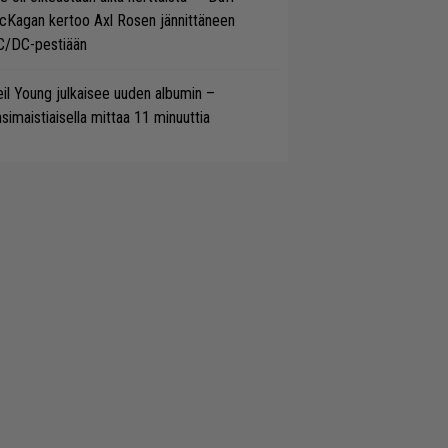
cKagan kertoo Axl Rosen jännittäneen
C/DC-pestiään
il Young julkaisee uuden albumin –
simaistiaisella mittaa 11 minuuttia