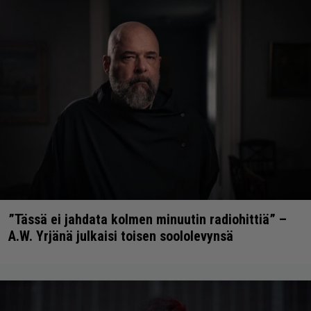
”Tässä ei jahdata kolmen minuutin radiohittiä” –
A.W. Yrjänä julkaisi toisen soololevynsä