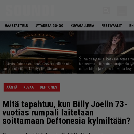
HAASTATTELU
JYTÄKESÄ GO-GO
KUVAGALLERIA
FESTIVAALIT
EN
2.
Se on nyt tai ei koskaan, toteaa Y
1.
Arvio: Saimaa on toisella covertripillään niin
Malmsteen – Ruotsin kitarajumala ly
suvereeni, että se kääntyy itseään vastaan
uuden biisin ja kertoo tulevasta levys
ÄÄNTÄ
KUVAA
DEFTONES
Mitä tapahtuu, kun Billy Joelin 73-
vuotias rumpali laitetaan
soittamaan Deftonesia kylmiltään?