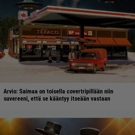
Arvio: Saimaa on toisella covertripillään niin
suvereeni, että se kääntyy itseään vastaan