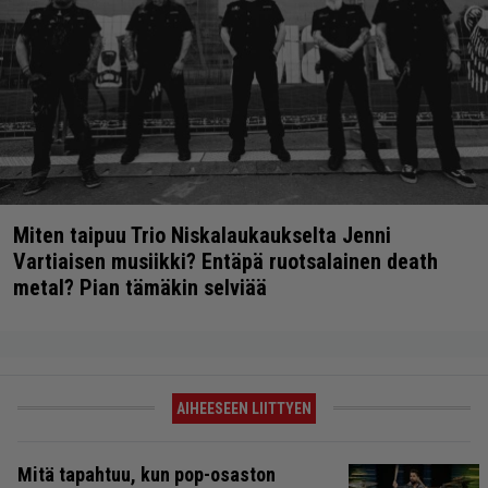
Miten taipuu Trio Niskalaukaukselta Jenni
Vartiaisen musiikki? Entäpä ruotsalainen death
metal? Pian tämäkin selviää
AIHEESEEN LIITTYEN
Mitä tapahtuu, kun pop-osaston