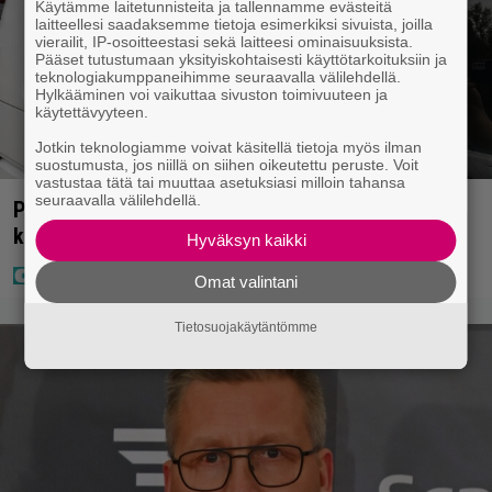
Käytämme laitetunnisteita ja tallennamme evästeitä
laitteellesi saadaksemme tietoja esimerkiksi sivuista, joilla
vierailit, IP-osoitteestasi sekä laitteesi ominaisuuksista.
Pääset tutustumaan yksityiskohtaisesti käyttötarkoituksiin ja
teknologiakumppaneihimme seuraavalla välilehdellä.
Hylkääminen voi vaikuttaa sivuston toimivuuteen ja
käytettävyyteen.
Jotkin teknologiamme voivat käsitellä tietoja myös ilman
suostumusta, jos niillä on siihen oikeutettu peruste. Voit
vastustaa tätä tai muuttaa asetuksiasi milloin tahansa
seuraavalla välilehdellä.
Poliisilla tehovalvonta – tästä kysymys ja näin
kauan kestää
Hyväksyn kaikki
Omat valintani
Tietosuojakäytäntömme