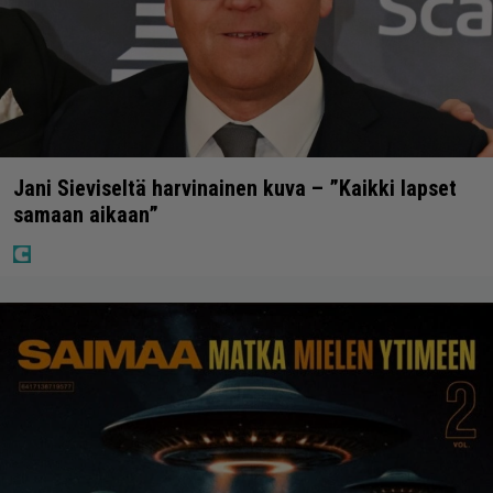
Jani Sieviseltä harvinainen kuva – ”Kaikki lapset
samaan aikaan”