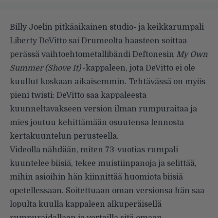
Billy Joelin pitkäaikainen studio- ja keikkarumpali
Liberty DeVitto sai Drumeolta haasteen soittaa
perässä vaihtoehtometallibändi Deftonesin
My Own
Summer (Shove It)
-kappaleen, jota DeVitto ei ole
kuullut koskaan aikaisemmin. Tehtävässä on myös
pieni twisti: DeVitto saa kappaleesta
kuunneltavakseen version ilman rumpuraitaa ja
mies joutuu kehittämään osuutensa lennosta
kertakuuntelun perusteella.
Videolla nähdään, miten 73-vuotias rumpali
kuuntelee biisiä, tekee muistiinpanoja ja selittää,
mihin asioihin hän kiinnittää huomiota biisiä
opetellessaan. Soitettuaan oman versionsa hän saa
lopulta kuulla kappaleen alkuperäisellä