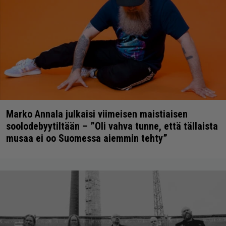
Marko Annala julkaisi viimeisen maistiaisen
soolodebyytiltään – ”Oli vahva tunne, että tällaista
musaa ei oo Suomessa aiemmin tehty”