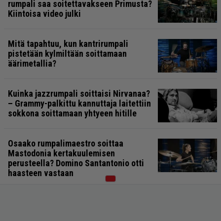
rumpali saa soitettavakseen Primusta?
Kiintoisa video julki
Mitä tapahtuu, kun kantrirumpali
pistetään kylmiltään soittamaan
äärimetallia?
Kuinka jazzrumpali soittaisi Nirvanaa?
– Grammy-palkittu kannuttaja laitettiin
sokkona soittamaan yhtyeen hitille
Osaako rumpalimaestro soittaa
Mastodonia kertakuulemisen
perusteella? Domino Santantonio otti
haasteen vastaan