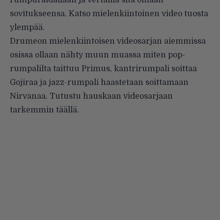
rumpuraidallaan ja vertailla sitä omaan
sovitukseensa. Katso mielenkiintoinen video tuosta
ylempää.
Drumeon mielenkiintoisen videosarjan aiemmissa
osissa ollaan nähty muun muassa miten pop-
rumpalilta
taittuu
Primus, kantrirumpali
soittaa
Gojiraa ja jazz-rumpali
haastetaan soittamaan
Nirvanaa. Tutustu hauskaan videosarjaan
tarkemmin täällä.