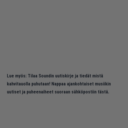
Lue myös:
Tilaa Soundin uutiskirje ja tiedät mistä
kahvitauolla puhutaan! Nappaa ajankohtaiset musiikin
uutiset ja puheenaiheet suoraan sähköpostiin tästä.