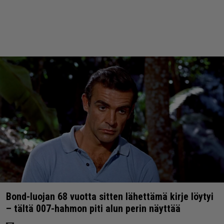
Bond-luojan 68 vuotta sitten lähettämä kirje löytyi
– tältä 007-hahmon piti alun perin näyttää