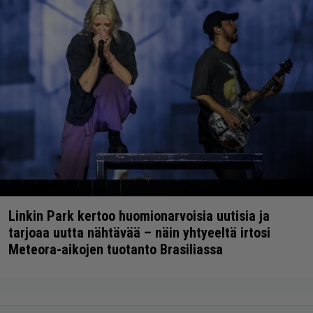
Linkin Park kertoo huomionarvoisia uutisia ja
tarjoaa uutta nähtävää – näin yhtyeeltä irtosi
Meteora-aikojen tuotanto Brasiliassa