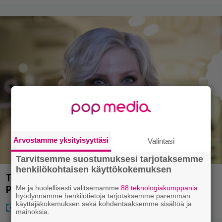
Arvostamme yksityisyyttäsi
Valintasi
Tarvitsemme suostumuksesi tarjotaksemme
henkilökohtaisen käyttökokemuksen
Tältä näyttää Vappu Pimiän perhelomalla
Portugalissa – ”Kaunis mekko”
Me ja huolellisesti valitsemamme
88 teknologiakumppania
hyödynnämme henkilötietoja tarjotaksemme paremman
käyttäjäkokemuksen sekä kohdentaaksemme sisältöä ja
mainoksia.