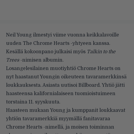
Neil Young ilmestyi viime vuonna keikkalavoille
uuden The Chrome Hearts -yhtyeen kanssa.
Kesällä kokoonpano julkaisi myös
Talkin to the
Trees
-nimisen albumin.
Losangelesilainen muotiyhtiö Chrome Hearts on
nyt haastanut Youngin oikeuteen tavaramerkkinsä
loukkauksesta. Asiasta uutisoi
Billboard
. Yhtiö jätti
haasteensa kalifornialaiseen tuomioistuimeen
torstaina 11. syyskuuta.
Haasteen mukaan Young ja kumppanit loukkaavat
yhtiön tavaramerkkiä myymällä fanitavaraa
Chrome Hearts -nimellä, ja moisen toiminnan