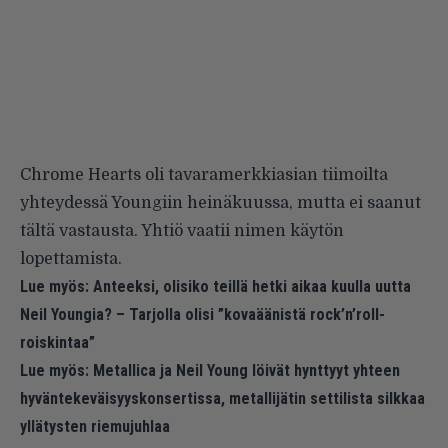
Chrome Hearts oli tavaramerkkiasian tiimoilta
yhteydessä Youngiin heinäkuussa, mutta ei saanut
tältä vastausta. Yhtiö vaatii nimen käytön
lopettamista.
Lue myös:
Anteeksi, olisiko teillä hetki aikaa kuulla uutta
Neil Youngia? – Tarjolla olisi ”kovaäänistä rock’n’roll-
roiskintaa”
Lue myös:
Metallica ja Neil Young löivät hynttyyt yhteen
hyväntekeväisyyskonsertissa, metallijätin settilista silkkaa
yllätysten riemujuhlaa