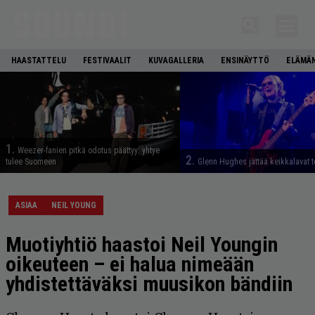
HAASTATTELU
FESTIVAALIT
KUVAGALLERIA
ENSINÄYTTÖ
ELÄMÄN
1.
Weezer-fanien pitkä odotus päättyy: yhtye
2.
tulee Suomeen
Glenn Hughes jättää keikkalavat t
ASIAA
NEIL YOUNG
Muotiyhtiö haastoi Neil Youngin
oikeuteen – ei halua nimeään
yhdistettäväksi muusikon bändiin