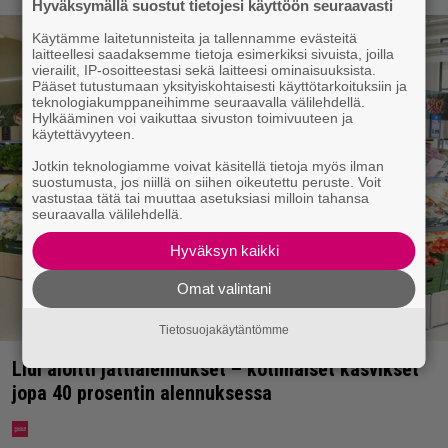
Hyväksymällä suostut tietojesi käyttöön seuraavasti
Käytämme laitetunnisteita ja tallennamme evästeitä
laitteellesi saadaksemme tietoja esimerkiksi sivuista, joilla
vierailit, IP-osoitteestasi sekä laitteesi ominaisuuksista.
Pääset tutustumaan yksityiskohtaisesti käyttötarkoituksiin ja
teknologiakumppaneihimme seuraavalla välilehdellä.
Hylkääminen voi vaikuttaa sivuston toimivuuteen ja
käytettävyyteen.
Jotkin teknologiamme voivat käsitellä tietoja myös ilman
suostumusta, jos niillä on siihen oikeutettu peruste. Voit
vastustaa tätä tai muuttaa asetuksiasi milloin tahansa
seuraavalla välilehdellä.
Hyväksyn kaikki
Omat valintani
Tietosuojakäytäntömme
Lidl aloitti jättialennukset – kotimaiset kasvikset
jopa 40 prosentin alennuksessa