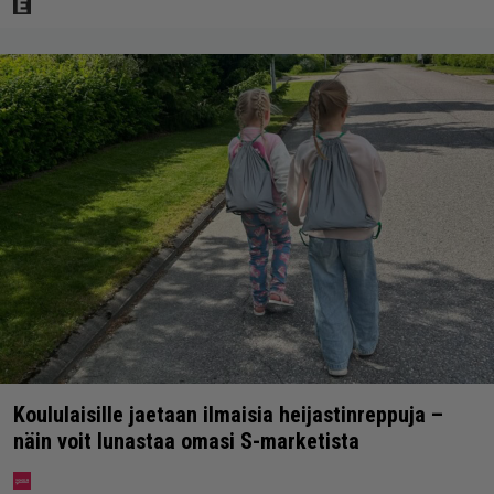
Koululaisille jaetaan ilmaisia heijastinreppuja –
näin voit lunastaa omasi S-marketista