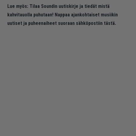
Lue myös:
Tilaa Soundin uutiskirje ja tiedät mistä
kahvitauolla puhutaan! Nappaa ajankohtaiset musiikin
uutiset ja puheenaiheet suoraan sähköpostiin tästä.